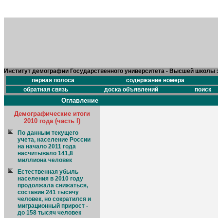
Институт демографии Государственного университета - Высшей школы 
первая полоса
содержание номера
обратная связь
доска объявлений
поиск
Оглавление
Демографические итоги
2010 года (часть I)
По данным текущего
учета, население России
на начало 2011 года
насчитывало 141,8
миллиона человек
Естественная убыль
населения в 2010 году
продолжала снижаться,
составив 241 тысячу
человек, но сократился и
миграционный прирост -
до 158 тысяч человек