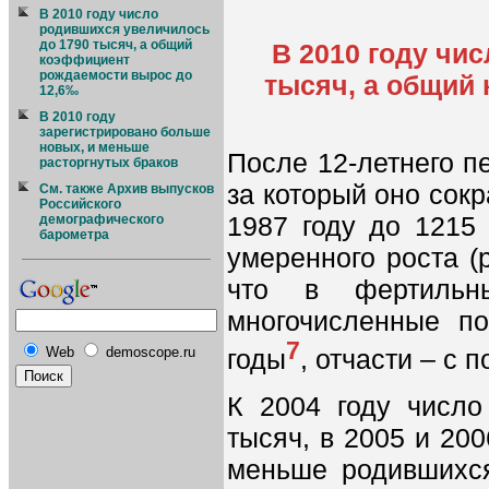
В 2010 году число
родившихся увеличилось
до 1790 тысяч, а общий
В 2010 году чи
коэффициент
рождаемости вырос до
тысяч, а общий
12,6‰
В 2010 году
зарегистрировано больше
новых, и меньше
После 12-летнего п
расторгнутых браков
за который оно сокр
См. также Архив выпусков
Российского
1987 году до 1215 
демографического
барометра
умеренного роста (р
что в фертильн
многочисленные п
7
Web
demoscope.ru
годы
, отчасти – с
К 2004 году числ
тысяч, в 2005 и 20
меньше родившихся