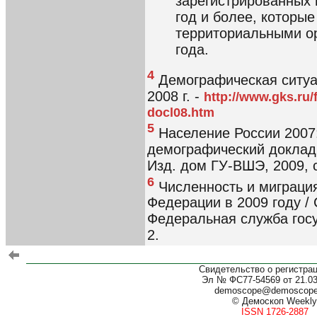
зарегистрированных 
год и более, которы
территориальными ор
года.
4
Демографическая ситуа
2008 г. -
http://www.gks.ru
docl08.htm
5
Население России 2007
демографический доклад 
Изд. дом ГУ-ВШЭ, 2009, с
6
Численность и миграци
Федерации в 2009 году / 
Федеральная служба госу
2.
Свидетельство о регистра
Эл № ФС77-54569 от 21.03.
demoscope@demoscop
© Демоскоп Weekly
ISSN 1726-2887