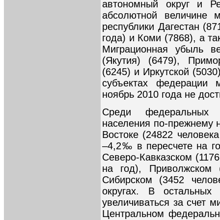
автономный округ и Р
абсолютной величине 
республики Дагестан (87
года) и Коми (7868), а т
Миграционная убыль в
(Якутия) (6479), Прим
(6245) и Иркутской (5030
субъектах федерации 
ноябрь 2010 года не дост
Среди федеральных 
населения по-прежнему 
Востоке (24822 человека
–4,2‰ в пересчете на го
Северо-Кавказском (1176
на год), Приволжском
Сибирском (3452 чело
округах. В остальных
увеличиваться за счет м
Центральном федерально