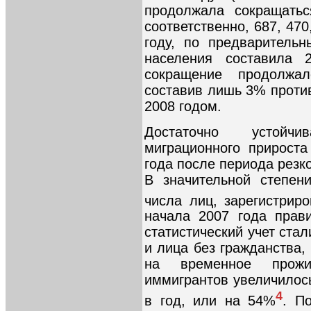
продолжала сокращатьс
соответственно, 687, 470
году, по предваритель
населения составила 
сокращение продолжал
составив лишь 3% против
2008 годом.
Достаточно устойч
миграционного прирост
года после периода резк
В значительной степен
числа лиц, зарегистрир
начала 2007 года прав
статистический учет ста
и лица без гражданства
на временное прожи
иммигрантов увеличилось
4
в год, или на 54%
. П