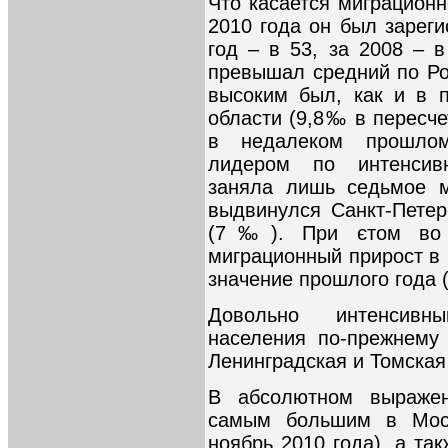
Что касается миграционн
2010 года он был зареги
год – в 53, за 2008 – в
превышал средний по Ро
высоким был, как и в 
области (9,8‰ в пересче
в недалеком прошлом
лидером по интенсивн
заняла лишь седьмое 
выдвинулся Санкт-Петер
(7‰). При єтом во в
миграционный прирост в 
значение прошлого года (
Довольно интенсивн
населения по-прежнему 
Ленинградская и Томская
В абсолютном выражен
самым большим в Моск
ноябрь 2010 года), а та