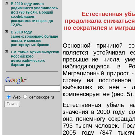
В 2010 году число
родившихся увеличилось
до 1790 тысяч, а общий
Естественная убы
коэффициент
продолжала снижаться,
рождаемости вырос до
12,6‰
но сократился и мигра
В 2010 году
зарегистрировано больше
новых, и меньше
Основной причиной со
расторгнутых браков
является устойчивая е
См. также Архив выпусков
Российского
превышение числа уме
демографического
барометра
наблюдающаяся в Ро
Миграционный прирост 
страну на постоянное
выбывших из нее - л
компенсирует ее (рис. 5).
Web
demoscope.ru
Естественная убыль н
значения в 2000 году, с
она понемногу сокращал
793 тысяч человек. Пос
2005 году (847 тысяч