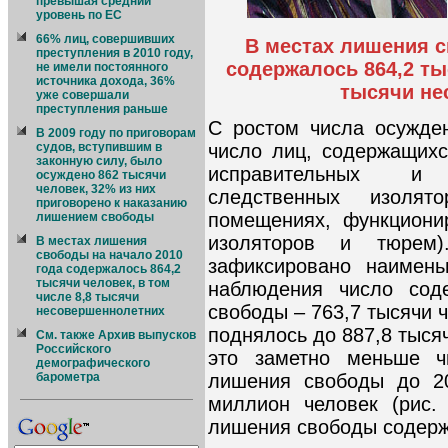
превышая средний
уровень по ЕС
66% лиц, совершивших
В местах лишения с
преступления в 2010 году,
содержалось 864,2 ты
не имели постоянного
источника дохода, 36%
тысячи не
уже совершали
преступления раньше
С ростом числа осужде
В 2009 году по приговорам
число лиц, содержащих
судов, вступившим в
законную силу, было
исправительных и 
осуждено 862 тысячи
человек, 32% из них
следственных изоля
приговорено к наказанию
помещениях, функциони
лишением свободы
изоляторов и тюрем
В местах лишения
свободы на начало 2010
зафиксировано наимень
года содержалось 864,2
тысячи человек, в том
наблюдения число сод
числе 8,8 тысячи
свободы – 763,7 тысячи ч
несовершеннолетних
поднялось до 887,8 тыся
См. также Архив выпусков
Российского
это заметно меньше ч
демографического
лишения свободы до 20
барометра
миллион человек (рис.
лишения свободы содержа