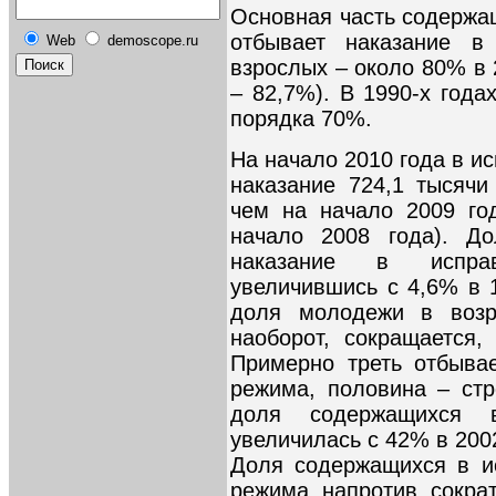
Основная часть содержа
отбывает наказание в
Web
demoscope.ru
взрослых – около 80% в 
– 82,7%). В 1990-х года
порядка 70%.
На начало 2010 года в и
наказание 724,1 тысяч
чем на начало 2009 го
начало 2008 года). Д
наказание в исправ
увеличившись с 4,6% в 1
доля молодежи в возр
наоборот, сокращается
Примерно треть отбыва
режима, половина – стр
доля содержащихся 
увеличилась с 42% в 2002
Доля содержащихся в и
режима, напротив, сокра