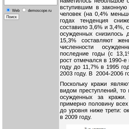
наметилось небольшое с
вступившим в законную
Web
demoscope.ru
человек (на 0,4% меньше
годах тенденция сниж
составило 3,6% и 3,4%, с
осужденных снизилось д
15,3% составляют же
численности осужден
последние годы (с 13,
рост отмечался в 1990-е
году до 11,7% в 1995 го
2003 году. В 2004-2006 
Поскольку кражи являю
видом преступлений, то
осужденных за кражи.
примерно половину всех
до уровня ниже трети: о
в 2009 году.