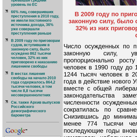
превышая средний
уровень по ЕС
66% лиц, совершивших
В 2009 году по при
преступления в 2010 году,
законную силу, было 
не имели постоянного
источника дохода, 36%
32% из них пригово
уже совершали
преступления раньше
В 2009 году по приговорам
Число осужденных по п
судов, вступившим в
законную силу, было
законную силу, ув
осуждено 862 тысячи
человек, 32% из них
пропорционально росту
приговорено к наказанию
человек в 1990 году до 
лишением свободы
1244 тысяч человек в 2
В местах лишения
свободы на начало 2010
года в действие нового 
года содержалось 864,2
тысячи человек, в том
вместе с общей либерал
числе 8,8 тысячи
законодательства зам
несовершеннолетних
численности осужденных
См. также Архив выпусков
Российского
сократилась по сравн
демографического
Снизившись до минимал
барометра
менее 774 тысячи че
последующие годы вновь