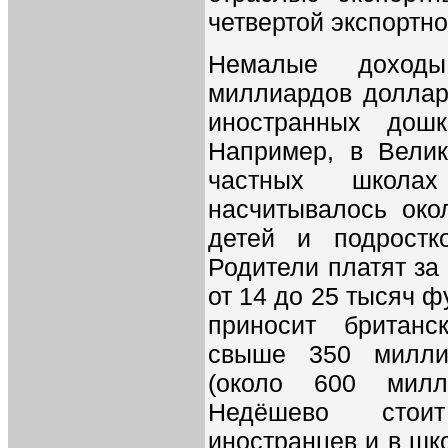
четвертой экспортно
Немалые доход
миллиардов доллар
иностранных дошк
Например, в Велик
частных школах
насчитывалось око
детей и подростк
Родители платят за
от 14 до 25 тысяч ф
приносит британс
свыше 350 милли
(около 600 мил
Недёшево стои
иностранцев и в шк