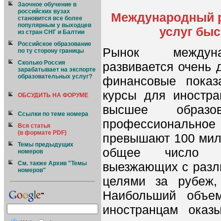
Заочное обучение в
российских вузах
Международный 
становится все более
популярным у выходцев
услуг быс
из стран СНГ и Балтии
Российское образование
Рынок междуна
по ту сторону границы
Сколько Россия
развивается очень 
зарабатывает на экспорте
образовательных услуг?
финансовые показ
курсы для иностра
ОБСУДИТЬ НА ФОРУМЕ
высшее образов
Ссылки по теме номера
профессиональное 
Вся статья
(в формате PDF)
превышают 100 мил
Темы предыдущих
общее число ин
номеров
выезжающих с разл
См. также Архив "Темы
номеров"
целями за рубеж,
Наибольший объем
иностранцам оказ