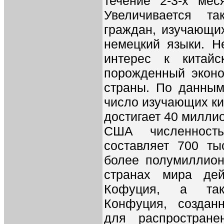
течение 2-3-х меся
Увеличивается т
граждан, изучающих
немецкий языки. Н
интерес к китайс
порожденный эконо
страны. По данным 
число изучающих ки
достигает 40 миллио
США численность
составляет 700 ты
более полумиллиона
странах мира дей
Кофуция, а так
Конфуция, создан
для распростране