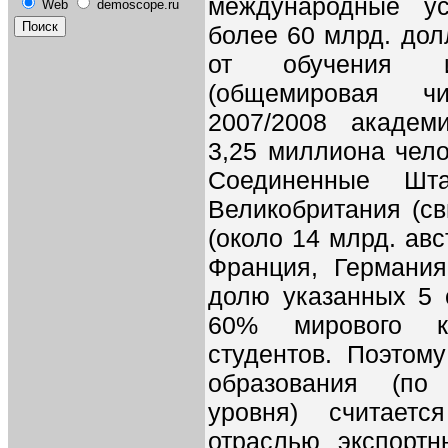
международные ус
Web
demoscope.ru
более 60 млрд. до
от обучения ин
(общемировая ч
2007/2008 академ
3,25 миллиона чело
Соединенные Шта
Великобритания (св
(около 14 млрд. авс
Франция, Германия
долю указанных 5 
60% мирового ко
студентов. Поэтом
образования (по
уровня) считает
отраслью экспортн