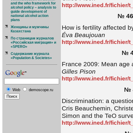
and the who framework for
http://www.ined.fr/fichier
alcohol policy – analysis to
guide development of
№ 46
national alcohol action
plans
How is fertility affected
Женщины и мужчины
Казахстана
Éva Beaujouan
По страницам журналов
http://www.ined.fr/fichier
«Российская миграция» и
«SPERO»
№ 4
Содержание журнала
«Population & Societes»
France 2009: Mean age a
Gilles Pison
http://www.ined.fr/fichier
№ 
Web
demoscope.ru
Discrimination: a question
Cris Beauchemin, Christ
Simon and the TeO surv
http://www.ined.fr/fichier