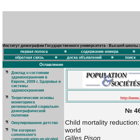
Институт демографии Государственного университета - Высшей школы 
первая полоса
содержание номера
обратная связь
доска объявлений
поиск
Оглавление
Доклад о состоянии
здравоохранения в
Европе, 2009 г. Здоровье и
системы
здравоохранения
Теоретические основы
http://www.
мониторинга
региональной социально-
№ 46
демографической
политики
Child mortality reduction
Оккупированное детство
world
The european
commission’s
Gilles Pison
communication on alcohol