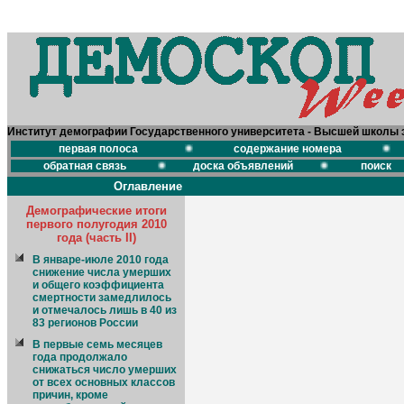
Институт демографии Государственного университета - Высшей школы 
первая полоса
содержание номера
обратная связь
доска объявлений
поиск
Оглавление
Демографические итоги
первого полугодия 2010
года (часть II)
В январе-июле 2010 года
снижение числа умерших
и общего коэффициента
смертности замедлилось
и отмечалось лишь в 40 из
83 регионов России
В первые семь месяцев
года продолжало
снижаться число умерших
от всех основных классов
причин, кроме