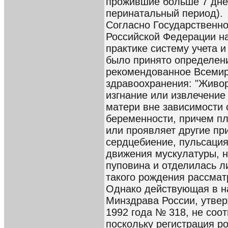
прожившие больше 7 дней
перинатальный период).
Согласно Государственн
Российской Федерации н
практике систему учета и
было принято определен
рекомендованное Всемир
здравоохранения: "Живо
изгнание или извлечение
матери вне зависимости 
беременности, причем пл
или проявляет другие при
сердцебиение, пульсаци
движения мускулатуры, н
пуповина и отделилась л
такого рождения рассмат
Однако действующая в н
Минздрава России, утвер
1992 года № 318, не соо
поскольку регистрация р