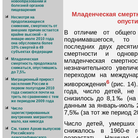
новообразований и
болезней органов
пищеварения
Младенческая смерт
Несмотря на
опуст
продолжающееся
снижение, смертность от
внешних причин остается
В отличие от общего 
крайне высокой – в
поднимавшегося, то 
январе-июле 2010 года
она обусловила более
последних двух десяти
10% смертей в 49
субъектах федерации
смертности и одновр
Младенческая
младенческая смертно
смертность продолжала
незначительного увелич
снижаться, опустившись
до 7,5‰
переходом на междуна
Миграционный прирост
6
живорождения
(рис. 14)
населения России в
первом полугодии 2010
года, число детей, не
года снизился почти на
треть по сравнению с тем
снизилось до 8,1‰ (на
же периодом 2009 года
данным за январь-июль 2
Число
7,5‰ (за тот же период 2
зарегистрированных
внутренних мигрантов
мало, как никогда
Число детей, умерших
См. также Архив выпусков
снижалось в 1960-е 
Российского
возрастать. Начиная
демографического