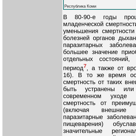
Республика Коми
В 80-90-е годы про
младенческой смертности
уменьшения смертности
болезней органов дыха
паразитарных заболе
большее значение прио
отдельных состояний,
7
период
, а также от вр
16). В то же время ос
смертность от таких вне
быть устранены ил
современном уходе 
смертность от преиму
(включая внешние 
паразитарные заболева
пищеварения) обусла
значительные регио