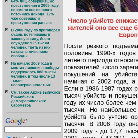
64% лиц, совершивших
преступления в 2009 году,
не имели постоянного
источника дохода, 32%
уже совершали
Число убийств снижает
преступления раньше
жителей оно все еще б
В 2008 году по приговорам
Европ
судов, вступившим в
законную силу, было
осуждено 925 тысяч
После резкого подъема
человек, треть из них
половины 1990-х годов
наказана лишением
свободы
летнего периода относит
На начало 2009 года в
показателей число зарег
местах лишения свободы
содержалось 888 тысяч
покушений на убийств
человек, в том числе 13
начиная с 2002 года, а
тысяч
несовершеннолетних
Если в 1986-1987 годах 
См. также Архив выпусков
тысяч убийств и покушен
Российского
демографического
году их число более чем
барометра
тысячи. Но наибольшее
убийств было учтено о
тысячи. В 2006 году он
2009 году - до 17,7 тыс
2001 году (-47,3%), 