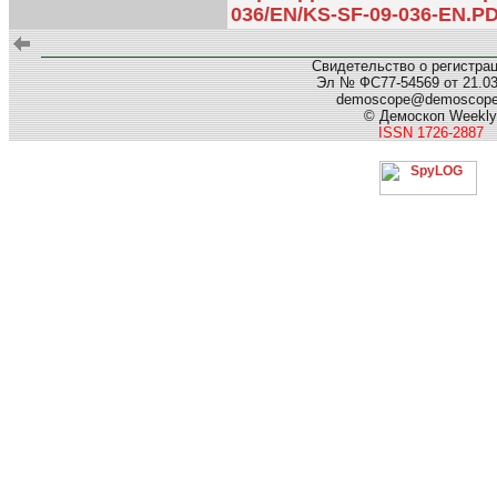
036/EN/KS-SF-09-036-EN.P
Свидетельство о регистра
Эл № ФС77-54569 от 21.03.
demoscope@demoscop
© Демоскоп Weekly
ISSN 1726-2887