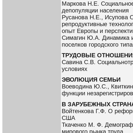
Маркова Н.Е. Социальное
депопуляции населения
Русанова Н.Е., Исупова 
репродуктивные технолог
опыт Европы и перспект
Симагин Ю.А. Динамика и
поселков городского типа
ТРУДОВЫЕ ОТНОШЕНИ
Савина С.В. Социальнот
условиях
ЭВОЛЮЦИЯ СЕМЬИ
Воеводина Ю.С., Квиткин
функции незарегистриро
В ЗАРУБЕЖНЫХ СТРАН
Войтенкова Г.Ф. О рефо
США
Ткаченко М. Ф. Демогра
мирового рынка труда