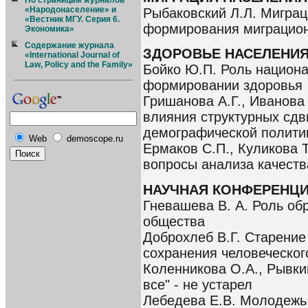
По страницам журналов
«Народонаселение» и
Рыбаковский Л.Л. Мигра
«Вестник МГУ. Серия 6.
формирования миграцион
Экономика»
Содержание журнала
ЗДОРОВЬЕ НАСЕЛЕНИ
«International Journal of
Law, Policy and the Family»
Бойко Ю.П. Роль национа
формировании здоровья
Гришанова А.Г., Иванова
влияния структурных сдв
демографической полити
Web
demoscope.ru
Ермаков С.П., Куликова Т
вопросы анализа качеств
НАУЧНАЯ КОНФЕРЕНЦ
Гневашева В. А. Роль об
общества
Доброхлеб В.Г. Старение
сохранения человеческог
Коленникова О.А., Рывки
все" - не устарел
Лебедева Е.В. Молодежь