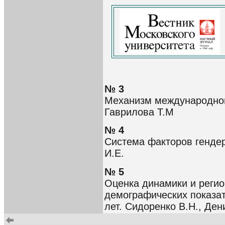
№ 3
Механизм международной
Гаврилова Т.М
№ 4
Система факторов гендер
И.Е.
№ 5
Оценка динамики и реги
демографических показат
лет. Сидоренко В.Н., Ден