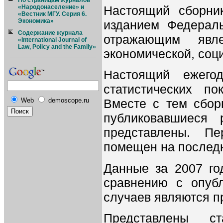
По страницам журналов
Настоящий сборни
«Народонаселение» и
«Вестник МГУ. Серия 6.
Экономика»
изданием Федераль
Содержание журнала
отражающим явл
«International Journal of
Law, Policy and the Family»
экономической, соц
Настоящий ежего
статистических п
Вместе с тем сбор
Web
demoscope.ru
публиковавшиеся
представлены. П
помещен на последн
Данные за 2007 го
сравнению с опуб
случаев являются п
Представлены с