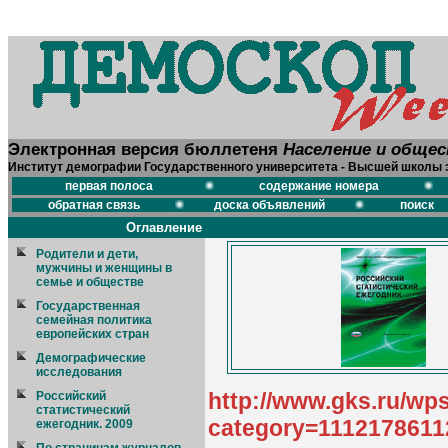
Электронная версия бюллетеня
Население и обще
Институт демографии Государственного университета - Высшей школы 
первая полоса
содержание номера
обратная связь
доска объявлений
поиск
Оглавление
Родители и дети,
мужчины и женщины в
семье и обществе
Государственная
семейная политика
европейских стран
Демографические
исследования
http://www.gks.ru/wp
Российский
статистический
category=1112178611
ежегодник. 2009