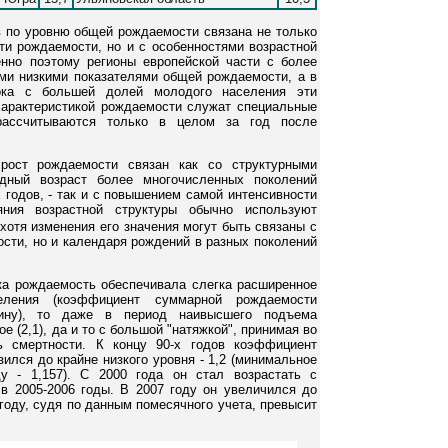
 по уровню общей рождаемости связана не только
ти рождаемости, но и с особенностями возрастной
нно поэтому регионы европейской части с более
и низкими показателями общей рождаемости, а в
ока с большей долей молодого населения эти
характеристикой рождаемости служат специальные
 рассчитываются только в целом за год после
рост рождаемости связан как со структурными
дный возраст более многочисленных поколений
х годов, - так и с повышением самой интенсивности
яния возрастной структуры обычно используют
 хотя изменения его значения могут быть связаны с
сти, но и календаря рождений в разных поколений
ека рождаемость обеспечивала слегка расширенное
селения (коэффициент суммарной рождаемости
ину), то даже в период наивысшего подъема
ое (2,1), да и то с большой "натяжкой", принимая во
ь смертности. К концу 90-х годов коэффициент
ился до крайне низкого уровня - 1,2 (минимальное
у - 1,157). С 2000 года он стал возрастать с
в 2005-2006 годы. В 2007 году он увеличился до
09 году, судя по данным помесячного учета, превысит