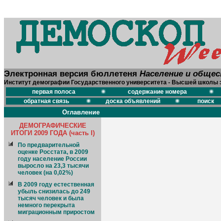
Электронная версия бюллетеня
Население и обще
Институт демографии Государственного университета - Высшей школы 
первая полоса
содержание номера
обратная связь
доска объявлений
поиск
Оглавление
ДЕМОГРАФИЧЕСКИЕ
ИТОГИ 2009 ГОДА (часть I)
По предварительной
оценке Росстата, в 2009
году население России
выросло на 23,3 тысячи
человек (на 0,02%)
В 2009 году естественная
убыль снизилась до 249
тысяч человек и была
немного перекрыта
миграционным приростом