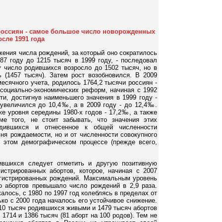
 россиян - самое большое число новорожденных
осле 1991 года
жения числа рождений, за который оно сократилось
87 году до 1215 тысяч в 1999 году, - последовал
у число родившихся возросло до 1502 тысяч, но в
ь (1457 тысяч). Затем рост возобновился. В 2009
есячного учета, родилось 1764,2 тысячи россиян -
 социально-экономических реформ, начиная с 1992
и, достигнув наименьшего значения в 1999 году -
у увеличился до 10,4‰, а в 2009 году - до 12,4‰.
е уровня середины 1980-х годов - 17,2‰, а также
ме того, не стоит забывать, что значения этих
одившихся и отнесенное к общей численности
вня рождаемости, но и от численности совокупного
в этом демографическом процессе (прежде всего,
ившихся следует отметить и другую позитивную
истрированных абортов, которое, начиная с 2007
егистрированных рождений. Максимальным уровень
ло абортов превышало число рождений в 2,9 раза.
лось, с 1980 по 1997 год колеблясь в пределах от
ько с 2000 года началось его устойчивое снижение.
610 тысяч родившихся живыми и 1479 тысяч абортов
- 1714 и 1386 тысяч (81 аборт на 100 родов). Тем не