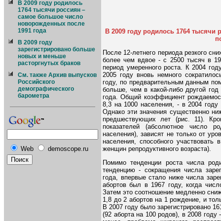
В 2009 году родилось
1764 тысячи россиян –
самое большое число
новорожденных после
1991 года
В 2009 году родилось 1764 тысячи
п
В 2009 году
зарегистрировано больше
После 12-летнего периода резкого сни
новых и меньше
более чем вдвое - с 2500 тысяч в 19
расторгнутых браков
период умеренного роста. К 2004 год
2005 году вновь немного сократилос
См. также Архив выпусков
году, по предварительным данным пом
Российского
демографического
больше, чем в какой-либо другой год
барометра
года. Общий коэффициент рождаемост
8,3 на 1000 населения, - в 2004 год
Однако эти значения существенно ниж
предшествующих лет (рис. 11). Кро
показателей (абсолютное число р
населения), зависят не только от уро
населения, способного участвовать 
женщин репродуктивного возраста).
Web
demoscope.ru
Помимо тенденции роста числа род
тенденцию - сокращения числа зарег
года, впервые стало ниже числа зар
абортов был в 1967 году, когда чис
Затем это соотношение медленно снижа
1,8 до 2 абортов на 1 рождение, и тол
В 2007 году было зарегистрировано 1
(92 аборта на 100 родов), в 2008 году 