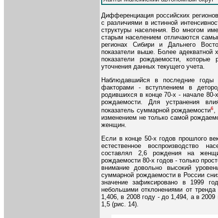
Дифференциация российских регионов
с различиями в истинной интенсивнос
структуры населения. Во многом име
старым населением отличаются самым
регионах Сибири и Дальнего Вост
показатели выше. Более адекватной 
показатели рождаемости, которые
уточнения данных текущего учета.
Наблюдавшийся в последние годы 
факторами - вступлением в деторо
родившихся в конце 70-х - начале 80-
рождаемости. Для устранения вли
6
показатель суммарной рождаемости
,
изменением не только самой рождаемо
женщин.
Если в конце 50-х годов прошлого в
естественное воспроизводство на
составлял 2,6 рождения на женщ
рождаемости 80-х годов - только прост
внимание довольно высокий уровен
суммарной рождаемости в России сниз
значение зафиксировано в 1999 год
небольшими отклонениями от тренда 
1,406, в 2008 году - до 1,494, а в 20
1,5 (рис. 14).