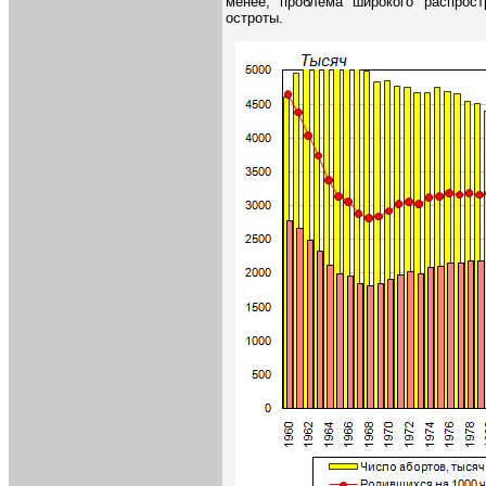
менее, проблема широкого распрост
остроты.