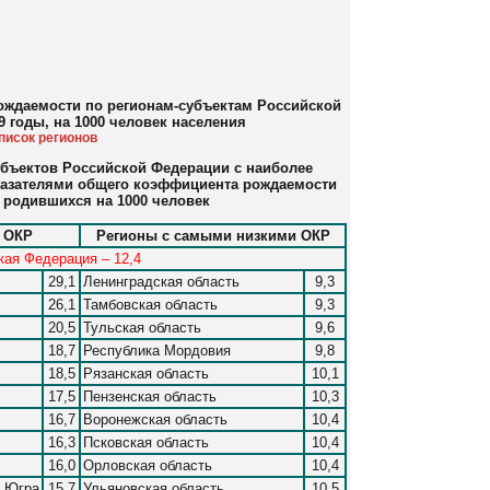
ождаемости по регионам-субъектам Российской
9 годы, на 1000 человек населения
писок регионов
субъектов Российской Федерации с наиболее
казателями общего коэффициента рождаемости
у, родившихся на 1000 человек
 ОКР
Регионы с самыми низкими ОКР
кая Федерация – 12,4
29,1
Ленинградская область
9,3
26,1
Тамбовская область
9,3
20,5
Тульская область
9,6
18,7
Республика Мордовия
9,8
18,5
Рязанская область
10,1
17,5
Пензенская область
10,3
16,7
Воронежская область
10,4
16,3
Псковская область
10,4
16,0
Орловская область
10,4
- Югра
15,7
Ульяновская область
10,5