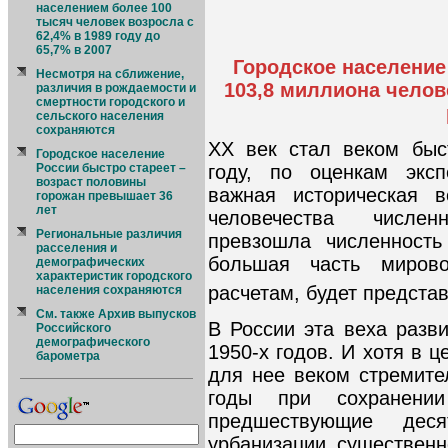
населением более 100
тысяч человек возросла с
62,4% в 1989 году до
65,7% в 2007
Городское население 
Несмотря на сближение,
103,8 миллиона челов
различия в рождаемости и
смертности городского и
сельского населения
сохраняются
ХХ век стал веком быс
Городское население
году, по оценкам экс
России быстро стареет –
возраст половины
важная историческая 
горожан превышает 36
лет
человечества числен
Региональные различия
превзошла численность
расселения и
большая часть мирово
демографических
характеристик городского
расчетам, будет предста
населения сохраняются
См. также Архив выпусков
В России эта веха разв
Российского
демографического
1950-х годов. И хотя в 
барометра
для нее веком стремите
годы при сохранени
предшествующие деся
урбанизации существенн