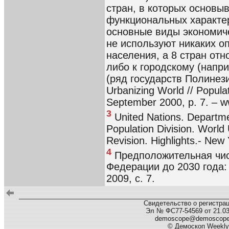
стран, в которых основыв
функциональных характер
основные виды экономиче
не используют никаких о
населения, а 8 стран от
либо к городскому (напри
(ряд государств Полинезии
Urbanizing World // Populati
September 2000, p. 7. – w
3
United Nations. Departmen
Population Division. World
Revision. Highlights.- New 
4
Предположительная чис
Федерации до 2030 года: 
2009, с. 7.
Свидетельство о регистра
Эл № ФС77-54569 от 21.03.
demoscope@demoscop
© Демоскоп Weekly