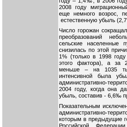
году – 1,4‰, в 2006 год
2008 году миграционны
еще немного возрос, п
естественную убыль (2,
Число горожан сокращал
преобразований небо
сельские населенные п
снизилась по этой причи
1% (только в 1998 году
этого фактора), а за 
меньше – на 1035 тыс
интенсивной была убыл
административно-терр
2004 году, когда она д
убыль, составив - 6,6‰ п
Показательным исключен
административно-тер
которым в предыдущие г
Российской Федераци