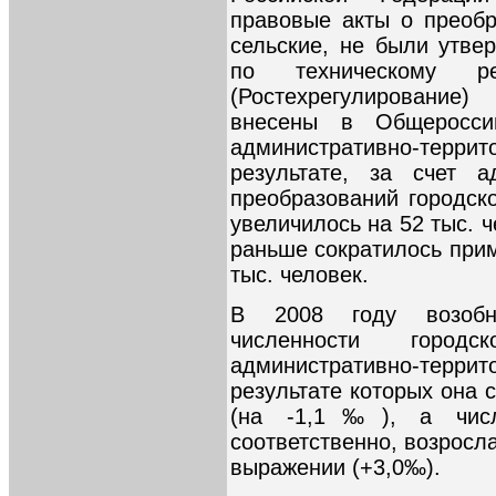
правовые акты о преобр
сельские, не были утв
по техническому ре
(Ростехрегулирование
внесены в Общероссий
административно-терри
результате, за счет а
преобразований городск
увеличилось на 52 тыс. ч
раньше сократилось прим
тыс. человек.
В 2008 году возобн
численности город
административно-терри
результате которых она с
(на -1,1‰), а числе
соответственно, возросл
выражении (+3,0‰).