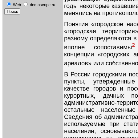
годы некоторые казавши
Web
demoscope.ru
менялись на противопол
Понятия «городское нас
«городская территори
разному определяются в 
2
вполне сопоставимы
концепции «городских а
ареалов» или собственно
В России городскими по
пункты, утвержденны
качестве городов и пос
курортных, дачных п
административно-терри
остальные населенные
Сведения об администра
используемые при стат
населении, основывают