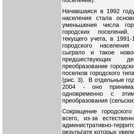
поселений).
Начавшаяся в 1992 году
населения стала осно
уменьшения числа гор
городских поселений
текущего учета, в 1991-
городского населени
сыграло и такое ново
предшествующих де
преобразование городск
поселков городского тип
(рис. 3). В отдельные го
2004 - оно принима
одновременно с эти
преобразования (сельских
Сокращение городского
всего, из-за естестве
административно-терри
результате которых увел