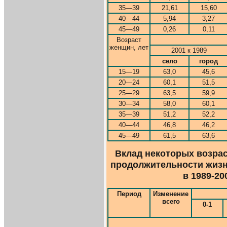
35—39
21,61
15,60
40—44
5,94
3,27
45—49
0,26
0,11
Возраст
женщин, лет
2001 к 1989
село
город
15—19
63,0
45,6
20—24
60,1
51,5
25—29
63,5
59,9
30—34
58,0
60,1
35—39
51,2
52,2
40—44
46,8
46,2
45—49
61,5
63,6
Вклад некоторых возрас
продолжительности жизн
в 1989-200
Период
Изменение
всего
0-1