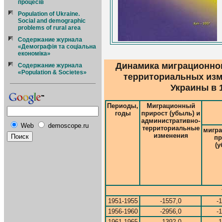
процесiв
Population of Ukraine.
Social and demographic
problems of rural area
Содержание журнала
«Демографія та соціальна
економіка»
Динамика миграционног
Содержание журнала
«Population & Societes»
территориальных изм
Украины в 19
Периоды,
Миграционный
годы
прирост (убыль) и
административно-
Web
demoscope.ru
территориальные
мигр
изменения
пр
(у
1951-1955
-1557,0
-
1956-1960
-2956,0
-
1961-1965
-1392,0
-