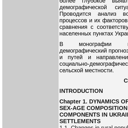
более глубокое выяв
демографической сит
Проводится анализ вс
процессов и их факторов
сравнения с соответст
населенных пунктах Укра
В монографии пре
демографический прогноз
и путей и направлени
социально-демографич
сельской местности.
C
INTRODUCTION
Chapter 1. DYNAMICS 
SEX-AGE COMPOSITION
COMPONENTS IN UKRAIN
SETTLEMENTS
1.1. Changes in rural popul