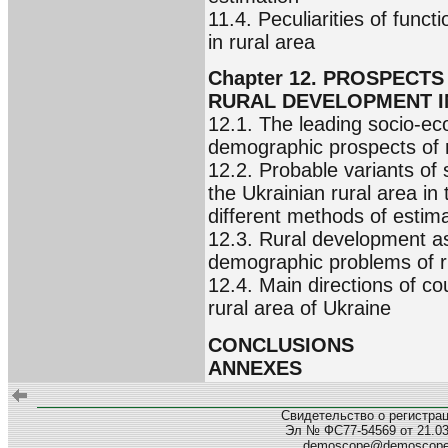
11.4. Peculiarities of funct
in rural area
Chapter 12. PROSPECT
RURAL DEVELOPMENT I
12.1. The leading socio-ec
demographic prospects of r
12.2. Probable variants o
the Ukrainian rural area in
different methods of estima
12.3. Rural development as 
demographic problems of r
12.4. Main directions of co
rural area of Ukraine
CONCLUSIONS
ANNEXES
Свидетельство о регистра
Эл № ФС77-54569 от 21.03.
demoscope@demoscop