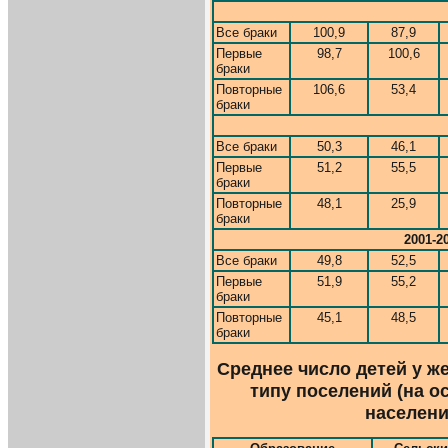
Все браки
100,9
87,9
Первые
98,7
100,6
браки
Повторные
106,6
53,4
браки
Все браки
50,3
46,1
Первые
51,2
55,5
браки
Повторные
48,1
25,9
браки
2001-2
Все браки
49,8
52,5
Первые
51,9
55,2
браки
Повторные
45,1
48,5
браки
Среднее число детей у ж
типу поселений (на о
населения