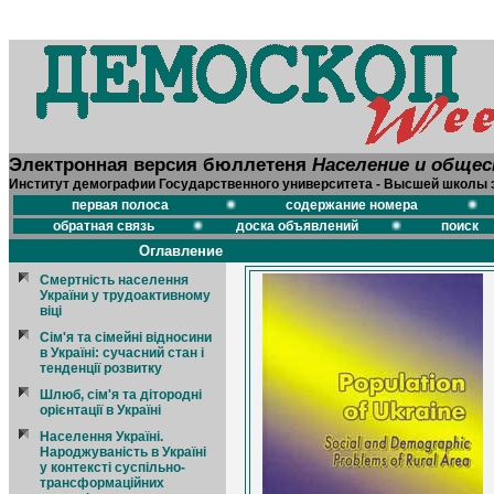
Электронная версия бюллетеня
Население и обще
Институт демографии Государственного университета - Высшей школы 
первая полоса
содержание номера
обратная связь
доска объявлений
поиск
Оглавление
Смертнiсть населення
України у трудоактивному
вiцi
Сiм'я та сiмейнi вiдносини
в Українi: сучасний стан i
тенденцiї розвитку
Шлюб, сiм'я та дiтороднi
орiєнтацiї в Українi
Населення Українi.
Народжуванiсть в Українi
у контекстi суспiльно-
трансформацiйних