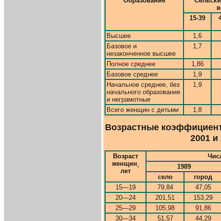
Образование
Сельски
в
15-39
Высшее
1,6
Базовое и
1,7
незаконченное высшее
Полное среднее
1,86
Базовое среднее
1,9
Начальное среднее, без
1,9
начального образования
и неграмотные
Всего женщин с детьми
1,8
Возрастные коэффициенты
2001 и 
Возраст
Чис
женщин¸
1989
лет
село
город
15—19
79,84
47,05
20—24
201,51
153,29
25—29
105,98
91,86
30—34
51,57
44,29