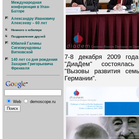
Международная
конференция в Улан-
Баторе
Александру Ивановичу
Алексееву – 60 лет
Немного о юбиляре
Поздравления друзей
Юбилей Галины
Сигизмундовны
Витковской
7-8 декабря 2009 год
140 лет со дня рождения
"ДиаДем" состоялась
Захария Григорьевича
Френкеля
"Вызовы развития сем
Германии".
Web
demoscope.ru