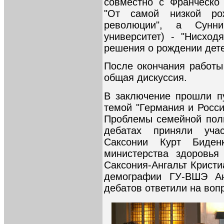
совместно с Франческо 
"От самой низкой ро
революции", а Сунни
университет) - "Нисхо
решения о рождении дете
После окончания работы
общая дискуссия.
В заключение прошли п
темой "Германия и Росс
Проблемы семейной пол
дебатах приняли уча
Саксонии Курт Биденк
министерства здоровья
Саксония-Ангальт Кристи
демографии ГУ-ВШЭ Ан
дебатов ответили на воп