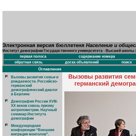
Электронная версия бюллетеня
Население и обще
Институт демографии Государственного университета - Высшей школы 
первая полоса
содержание номера
обратная связь
доска объявлений
поиск
Оглавление
Вызовы развития семь
Вызовы развития семьи и
рождаемости. Российско-
германский демогра
германский
демографический диалог
в Берлине
Демография России XVIII-
XX веков сквозь призму
антропометрии. Научный
семинар Института
демографии
Международная
конференции “Внешняя
миграция монголов”.