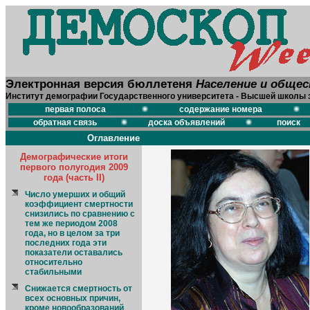
Электронная версия бюллетеня
Население и обще
Институт демографии Государственного университета - Высшей школы 
первая полоса
содержание номера
обратная связь
доска объявлений
поиск
Оглавление
Демографические итоги
первого полугодия 2009
года (часть II)
Число умерших и общий
коэффициент смертности
снизились по сравнению с
тем же периодом 2008
года, но в целом за три
последних года эти
показатели оставались
относительно
стабильными
Снижается смертность от
всех основных причин,
кроме новообразований