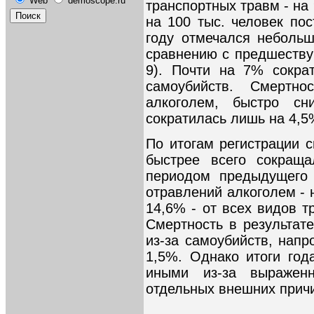
Web
demoscope.ru
транспортных травм - на
на 100 тыс. человек пос
году отмечался небольш
сравнению с предшеству
9). Почти на 7% сокра
самоубийств. Смертно
алкоголем, быстро сн
сократилась лишь на 4,5%
По итогам регистрации 
быстрее всего сокращ
периодом предыдущего 
отравлений алкоголем - 
14,6% - от всех видов т
Смертность в результате
из-за самоубийств, напр
1,5%. Однако итоги года
иными из-за выраженн
отдельных внешних прич