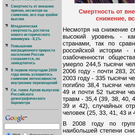
Смертность от внешних
Смертность от вне
причин, несмотря на
снижение, все еще крайне
снижение, в
высока
Младенческая
Несмотря на снижение с
смертность достигла
нового исторического
высокий уровень - к
минимума - 8,1‰
странами, так по срав
Повышение
российской истории -
миграционного прироста
населения России
озабоченности обществ
сохраняется, но
умерло 244,5 тысячи чел
замедлилось
2006 году - почти 283, 2
В первом полугодии 2009
года вновь ускорилось
2003 году - 335 тысячи ч
снижение интенсивности
внутренних перемещений
погибло 38,4 тысячи чело
См. также Архив выпусков
49 и почти 52 тысячи че
Российского
травм - 35,4 (39, 38, 40, 4
демографического
барометра
39 и 42), случайных от
человек (25, 33, 41, 43 и 
В 2008 году по груп
наибольшей степени сни