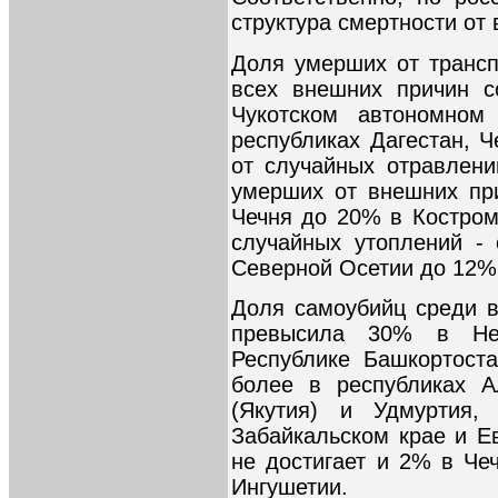
структура смертности от 
Доля умерших от транс
всех внешних причин с
Чукотском автономно
республиках Дагестан, 
от случайных отравлен
умерших от внешних пр
Чечня до 20% в Костром
случайных утоплений -
Северной Осетии до 12% 
Доля самоубийц среди 
превысила 30% в Не
Республике Башкортоста
более в республиках А
(Якутия) и Удмуртия, 
Забайкальском крае и Е
не достигает и 2% в Че
Ингушетии.