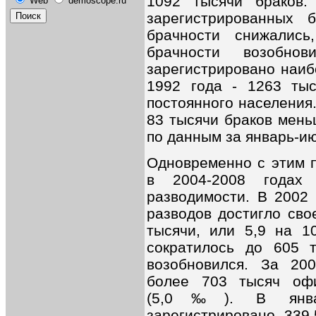
1092 тысячи браков
Web
demoscope.ru
зарегистрированных
брачности снижалис
брачности возобн
зарегистрировано наиб
1992 года - 1263 тыс
постоянного населения
83 тысячи браков меньш
по данным за январь-ию
Одновременно с этим п
в 2004-2008 годах 
разводимости. В 2002 
разводов достигло сво
тысячи, или 5,9 на 1
сократилось до 605 
возобновился. За 20
более 703 тысяч офи
(5,0‰). В январ
зарегистрировано 339,