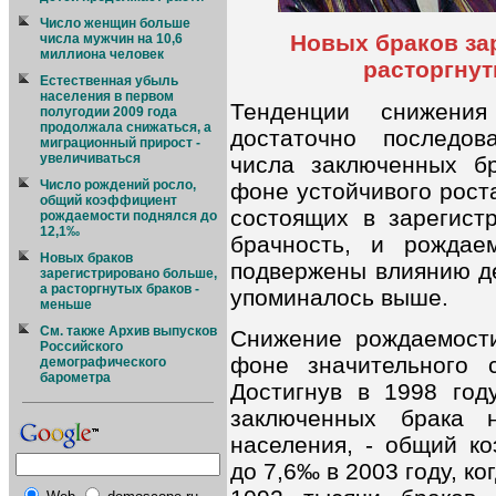
Число женщин больше
Новых браков за
числа мужчин на 10,6
миллиона человек
расторгнут
Естественная убыль
населения в первом
Тенденции снижени
полугодии 2009 года
продолжала снижаться, а
достаточно последов
миграционный прирост -
увеличиваться
числа заключенных бр
Число рождений росло,
фоне устойчивого рост
общий коэффициент
состоящих в зарегист
рождаемости поднялся до
12,1‰
брачность, и рождае
Новых браков
подвержены влиянию де
зарегистрировано больше,
а расторгнутых браков -
упоминалось выше.
меньше
См. также Архив выпусков
Снижение рождаемости
Российского
фоне значительного с
демографического
барометра
Достигнув в 1998 год
заключенных брака 
населения, - общий к
до 7,6‰ в 2003 году, к