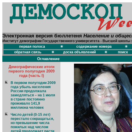
Электронная версия бюллетеня
Население и обще
Институт демографии Государственного университета - Высшей школы 
первая полоса
содержание номера
обратная связь
доска объявлений
поиск
Оглавление
Демографические итоги
первого полугодия 2009
года (часть I)
В первом полугодии 2009
года убыль населения
России продолжала
замедляться – на 1 июля
в стране постоянно
проживало 141,9
миллиона человек
Число детей (0-15 лет)
перестало сокращаться,
но превышение числа
пожилых над числом
детей продолжает расти