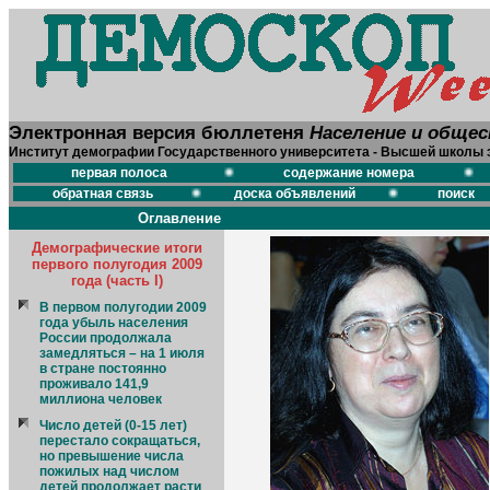
Электронная версия бюллетеня
Население и обще
Институт демографии Государственного университета - Высшей школы 
первая полоса
содержание номера
обратная связь
доска объявлений
поиск
Оглавление
Демографические итоги
первого полугодия 2009
года (часть I)
В первом полугодии 2009
года убыль населения
России продолжала
замедляться – на 1 июля
в стране постоянно
проживало 141,9
миллиона человек
Число детей (0-15 лет)
перестало сокращаться,
но превышение числа
пожилых над числом
детей продолжает расти