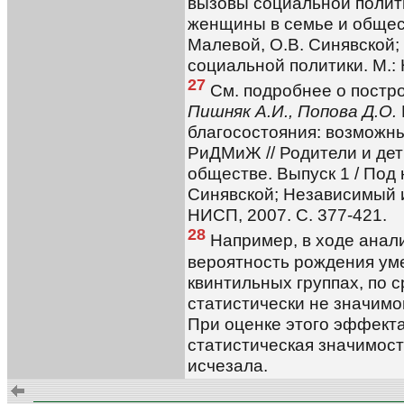
вызовы социальной полити
женщины в семье и обществ
Малевой, О.В. Синявской;
социальной политики. М.: 
27
См. подробнее о постр
Пишняк А.И., Попова Д.О.
благосостояния: возможн
РиДМиЖ // Родители и де
обществе. Выпуск 1 / Под 
Синявской; Независимый и
НИСП, 2007. С. 377-421.
28
Например, в ходе анали
вероятность рождения уме
квинтильных группах, по с
статистически не значимой
При оценке этого эффекта
статистическая значимос
исчезала.