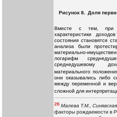
Рисунок 8. Доля перв
Вместе с тем, при 
характеристики доходо
состояния становятся ст
анализа были протести
материально-имущест
логарифм среднедуш
среднедушевому дох
материального положения
они оказывались либо с
между переменной и вер
сложной для интерпретац
26
Малева Т.М., Синявская
факторы рождаемости в Р