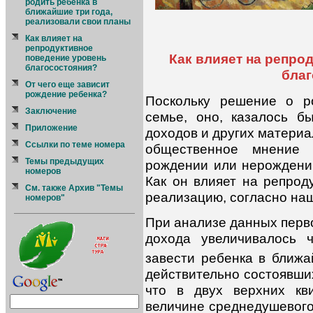
родить ребенка в
ближайшие три года,
реализовали свои планы
Как влияет на
репродуктивное
Как влияет на репро
поведение уровень
благосостояния?
благ
От чего еще зависит
рождение ребенка?
Поскольку решение о р
Заключение
семье, оно, казалось б
Приложение
доходов и других материа
Ссылки по теме номера
общественное мнение 
Темы предыдущих
рождении или нерождени
номеров
Как он влияет на репро
См. также Архив "Темы
реализацию, согласно на
номеров"
При анализе данных перво
дохода увеличивалось 
завести ребенка в ближа
действительно состоявших
что в двух верхних кв
величине среднедушевого 