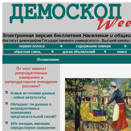
Электронная версия бюллетеня
Население и обще
Институт демографии Государственного университета - Высшей школы 
первая полоса
содержание номера
обратная связь
доска объявлений
поиск
Оглавление
От чего зависят
репродуктивные
намерения и
репродуктивное поведение
россиян?
Новые источники данных
– новые результаты
Обладают ли данные о
репродуктивных
намерениях
предсказательной силой?
40% женщин, имевших
определенное намерение