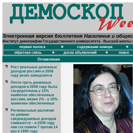
Электронная версия бюллетеня
Население и обще
Институт демографии Государственного университета - Высшей школы 
первая полоса
содержание номера
обратная связь
доска объявлений
поиск
Оглавление
Рост реальных денежных
доходов россиян в 2008
году резко замедлился
Почти треть денежных
доходов в 2008 году была
сосредоточена у 10%
наиболее обеспеченных
россиян, менее 2% - у 10%
наименее обеспеченных
Региональные различия
по уровню
среднедушевых доходов
снижаются – в 2008 году
они составили 7 против 14
раз в 1995 году