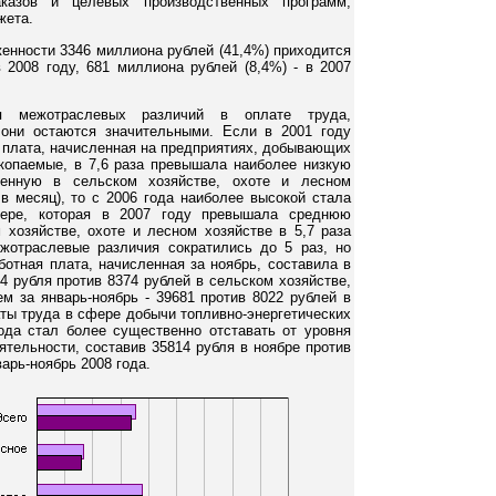
аказов и целевых производственных программ,
жета.
енности 3346 миллиона рублей (41,4%) приходится
 2008 году, 681 миллиона рублей (8,4%) - в 2007
я межотраслевых различий в оплате труда,
они остаются значительными. Если в 2001 году
 плата, начисленная на предприятиях, добывающих
скопаемые, в 7,6 раза превышала наиболее низкую
ленную в сельском хозяйстве, охоте и лесном
 в месяц), то с 2006 года наиболее высокой стала
фере, которая в 2007 году превышала среднюю
 хозяйстве, охоте и лесном хозяйстве в 5,7 раза
ежотраслевые различия сократились до 5 раз, но
ботная плата, начисленная за ноябрь, составила в
 рубля против 8374 рублей в сельском хозяйстве,
ем за январь-ноябрь - 39681 против 8022 рублей в
аты труда в сфере добычи топливно-энергетических
ода стал более существенно отставать от уровня
тельности, составив 35814 рубля в ноябре против
арь-ноябрь 2008 года.