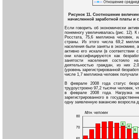
Рисунок 11. Соотношение величи
начисленной заработной платы и с
Если говорить об экономически актив
понемногу увеличивалась (рис. 12). К
Росстата, 75,6 миллиона человек, 
страны. Из этого числа 69,2 милли
населения были заняты в экономике, а
активно его искали (в соответствии
они классифицируются как безрабо
занятости населения состояло н
деятельностью граждан, из них 2,
(уровень зарегистрированной безработ
числе 1,7 миллиона человек получали 
В феврале 2008 года статус безра
трудоустроено 97,2 тысячи человек, ч
в феврале 2008 года. Нагрузка не
зарегистрированного в государствен
одну заявленную вакансию возросла до