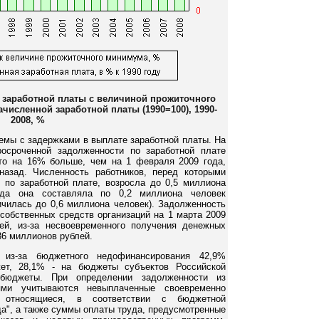
 заработной платы с величиной прожиточного
исленной заработной платы (1990=100), 1990-
2008, %
лемы с задержками в выплате заработной платы. На
осроченной задолженности по заработной плате
то на 16% больше, чем на 1 февраля 2009 года,
азад. Численность работников, перед которыми
 по заработной плате, возросла до 0,5 миллиона
года она составляла по 0,2 миллиона человек
ичилась до 0,6 миллиона человек). Задолженность
 собственных средств организаций на 1 марта 2009
ей, из-за несвоевременного получения денежных
36 миллионов рублей.
из-за бюджетного недофинансирования 42,9%
ет, 28,1% - на бюджеты субъектов Российской
бюджеты. При определении задолженности из
ями учитываются невыплаченные своевременно
 относящиеся, в соответствии с бюджетной
да", а также суммы оплаты труда, предусмотренные