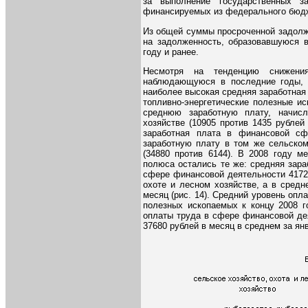
за выполнение государственных з
финансируемых из федерального бюд
Из общей суммы просроченной задолж
на задолженность, образовавшуюся в
году и ранее.
Несмотря на тенденцию снижени
наблюдающуюся в последние годы, 
наиболее высокая средняя заработная
топливно-энергетические полезные и
среднюю заработную плату, начис
хозяйстве (10905 против 1435 рублей
заработная плата в финансовой с
заработную плату в том же сельском
(34880 против 6144). В 2008 году м
полюса остались те же: средняя зара
сфере финансовой деятельности 41724
охоте и лесном хозяйстве, а в средн
месяц (рис. 14). Средний уровень опл
полезных ископаемых к концу 2008 г
оплаты труда в сфере финансовой дея
37680 рублей в месяц в среднем за янв