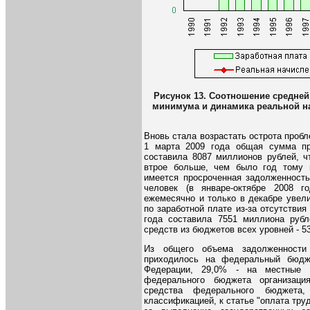
Рисунок 13. Соотношение средней
минимума и динамика реальной нач
Вновь стала возрастать острота проб
1 марта 2009 года общая сумма пр
составила 8087 миллионов рублей, ч
втрое больше, чем было год тому н
имеется просроченная задолженность
человек (в январе-октябре 2008 
ежемесячно и только в декабре увел
по заработной плате из-за отсутствия
года составила 7551 миллиона рубл
средств из бюджетов всех уровней - 5
Из общего объема задолженности 
приходилось на федеральный бюдж
Федерации, 29,0% - на местные 
федерального бюджета организаци
средства федерального бюджета,
классификацией, к статье "оплата тру