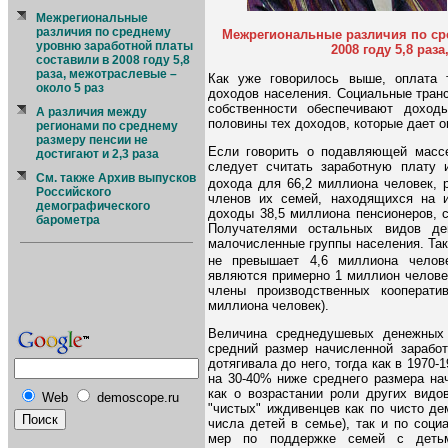
Межрегиональные
различия по среднему
Межрегиональные различия по ср
уровню заработной платы
2008 году 5,8 раз
составили в 2008 году 5,8
раза, межотраслевые –
Как уже говорилось выше, оплата 
около 5 раз
доходов населения. Социальные тран
собственности обеспечивают доход
А различия между
половины тех доходов, которые дает о
регионами по среднему
размеру пенсии не
Если говорить о подавляющей массе
достигают и 2,3 раза
следует считать заработную плату и
См. также Архив выпусков
дохода для 66,2 миллиона человек, 
Российского
членов их семей, находящихся на 
демографического
доходы 38,5 миллиона пенсионеров, 
барометра
Получателями остальных видов де
малочисленные группы населения. Та
не превышает 4,6 миллиона челов
являются примерно 1 миллион человек
члены производственных кооперат
миллиона человек).
Величина среднедушевых денежных
средний размер начисленной заработ
дотягивала до него, тогда как в 197
на 30-40% ниже среднего размера нач
как о возрастании роли других видо
Web
demoscope.ru
"чистых" иждивенцев как по чисто д
числа детей в семье), так и по соц
мер по поддержке семей с детьм