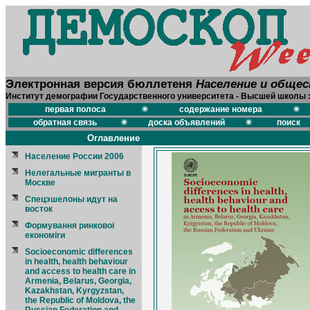
Электронная версия бюллетеня
Население и обще
Институт демографии Государственного университета - Высшей школы 
первая полоса
содержание номера
обратная связь
доска объявлений
поиск
Оглавление
Население России 2006
Нелегальные мигранты в
Москве
Спецэшелоны идут на
восток
Формування ринковоi
економirи
Socioeconomic differences
in health, health behaviour
and access to health care in
Armenia, Belarus, Georgia,
Kazakhstan, Kyrgyzstan,
the Republic of Moldova, the