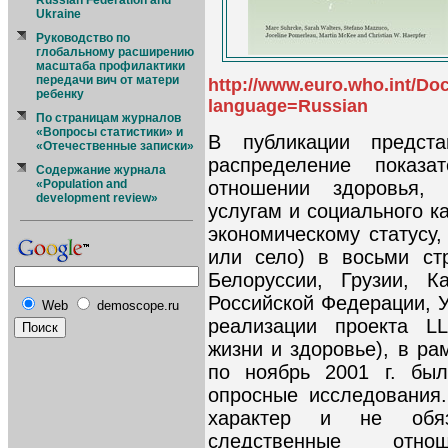
Russian Federation and
Ukraine
Руководство по
глобальному расширению
масштаба профилактики
передачи вич от матери
http://www.euro.who.int/D
ребенку
language=Russian
По страницам журналов
«Вопросы статистики» и
В публикации предст
«Отечественные записки»
распределение показа
Содержание журнала
отношении здоровья, 
«Population and
development review»
услугам и социального к
экономическому статусу,
или село) в восьми ст
Белоруссии, Грузии, К
Российской Федерации, 
Web
demoscope.ru
реализации проекта L
жизни и здоровье), в ра
по ноябрь 2001 г. был
опросные исследования.
характер и не обяз
следственные отн