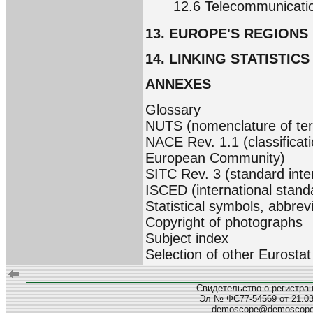
12.6 Telecommunicati
13. EUROPE'S REGIONS
14. LINKING STATISTIC
ANNEXES
Glossary
NUTS (nomenclature of territ
NACE Rev. 1.1 (classificati
European Community)
SITC Rev. 3 (standard inter
ISCED (international standa
Statistical symbols, abbre
Copyright of photographs
Subject index
Selection of other Eurostat
Свидетельство о регистра
Эл № ФС77-54569 от 21.03.
demoscope@demoscop