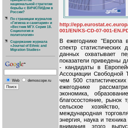
приоритетов
национальной стратегии
борьбы с ВИЧ/СПИДом в
России?
По страницам журналов
«Гигиена и санитария» и
http://epp.eurostat.ec.eur
«Вестник МГУ. Серия 18.
001/EN/KS-CD-07-001-EN.P
Социология и
политология»
В ежегоднике "Европа 
Содержание журнала
«Journal of Ethnic and
спектр статистических
Migration Studies»
данных охватывает пе
показатели приведены дл
- кандидаты в Европей
Ассоциации Свободной 
чем 500 статистических
Web
demoscope.ru
ежегоднике рассмат
экономика, образовани
благосостояние, рынок 
сельское хозяйство,
международная торговля
энергия, наука и техника
внимания этого выпу