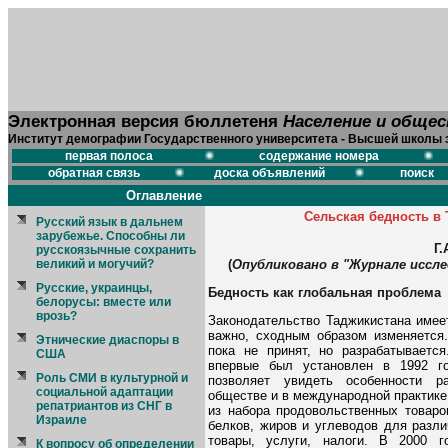
Электронная версия бюллетеня
Население и обще
Институт демографии Государственного университета - Высшей школы 
первая полоса
содержание номера
обратная связь
доска объявлений
поиск
Оглавление
Сельская бедность в 
Русский язык в дальнем
зарубежье. Способны ли
Г.
русскоязычные сохранить
(
Опубликовано в "Журнале иссле
великий и могучий?
Русские, украинцы,
Бедность как глобальная проблема
белорусы: вместе или
врозь?
Законодательство Таджикистана имее
важно, сходным образом изменяется
Этнические диаспоры в
пока не принят, но разрабатывает
США
впервые был установлен в 1992 г
Роль СМИ в культурной и
позволяет увидеть особенности р
социальной адаптации
обществе и в международной практике
репатриантов из СНГ в
из набора продовольственных товаро
Израиле
белков, жиров и углеводов для разл
товары, услуги, налоги. В 2000 
К вопросу об определении