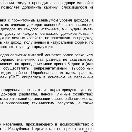
едования следует проводить на предварительной и
 позволяет дополнить картину, сложившуюся из
ния с прожиточным минимумом уровня доходов, а
сок источников доходов основной части населения
 доходов из каждого источника, мы будем иметь
о доступе каждого сельского домохозяйства к
укцию личных хозяйств, не пошедшую на продажу,
ь как доход, полученный в натуральной форме, по
 соответствующую продукцию.
ходов сельских жителей меняется более резко, чем
годовых значениях эта разница не сказывается.
ничения на проведение мониторинга бедности (или
 осуществлять репрезентативный выборочный
аждом районе. Опробованная методика расчета
елей (ОКП) опиралась в основном на первичные
олируемые показатели характеризуют доступ
доходов (зарплаты, пенсии, личные хозяйства);
мостоятельной организации своего рабочего места;
ы образования; техническим ресурсам, а также
о населения, проживающего в домохозяйствах с
а в Республике Таджикистан не принят закон о