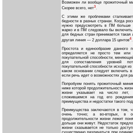
Возможен ли вообще прожиточный ми
3
Скорее всего, нет
.
С этими же проблемами сталкивает
бедности в разных странах. Когда рос
нужно предусмотреть в ПМ больше к
жарко и в ПМ следовало бы включить 
для бедных стран принимается такая л
4
другая линия — 2 доллара 15 центов
.
Простота и единообразие данного п
определяется не просто тем или
покупательной способности, меняющейс
для сопоставления уровней пот
покупательной способности исходя из 
каком основании следует включить в
если речь идет о возможностях для ра
Попробуем понять прожиточный миним
ниже которой продолжительность жизн
жизни указывает на число лет, 
сложившемся на год его рождения
преимущества и недостатки такого под
Преимущества заключаются в том, чт
очень точно; а во-вторых, в о
продолжительности жизни лежит пон
дольше они живут. Недостаток предло
жизни сказывается не только доступ
существенно различаться при одинак