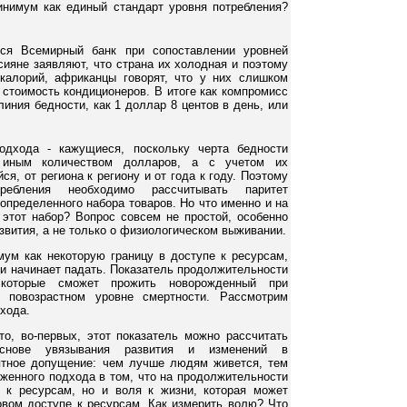
нимум как единый стандарт уровня потребления?
ся Всемирный банк при сопоставлении уровней
сияне заявляют, что страна их холодная и поэтому
алорий, африканцы говорят, что у них слишком
стоимость кондиционеров. В итоге как компромисс
иния бедности, как 1 доллар 8 центов в день, или
одхода - кажущиеся, поскольку черта бедности
 иным количеством долларов, а с учетом их
я, от региона к региону и от года к году. Поэтому
ребления необходимо рассчитывать паритет
определенного набора товаров. Но что именно и на
 этот набор? Вопрос совсем не простой, особенно
звития, а не только о физиологическом выживании.
ум как некоторую границу в доступе к ресурсам,
и начинает падать. Показатель продолжительности
которые сможет прожить новорожденный при
 повозрастном уровне смертности. Рассмотрим
хода.
о, во-первых, этот показатель можно рассчитать
снове увязывания развития и изменений в
ятное допущение: чем лучше людям живется, тем
женного подхода в том, что на продолжительности
 к ресурсам, но и воля к жизни, которая может
овом доступе к ресурсам. Как измерить волю? Что