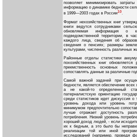
позволяет минимизировать затраты
информацию о динамике бедности сел
10
в 1999—2003 годах в России
.
Формат нехозяйственных книг утверж
книги ведутся сотрудниками сельс
обновляемая информация о ка
подведомственной территории, в ча
каждого лица, сведения об образов
сведения о пенсиях; размеры земл
культурами, численность различных ж
Районные отделы статистики аккуму
похозяйственных книг обновляется 
преемственность основных положе
сопоставлять данные за различные го
Самой важной задачей при осущес
бедности, является обеспечение всех
а не какой-то определенный ста
патерналистскую ориентацию государ
среди статистиков идет дискуссия о
уровень дохода или уровень пот
минимумом предпочтительно сопостав
лучше отражает доступность разл
потребления. Низкий уровень потреб
хороший доход людей, - если исходить
их к бедным, а это было бы неправи
реализации той или иной програ
исследований (например, проведя фо