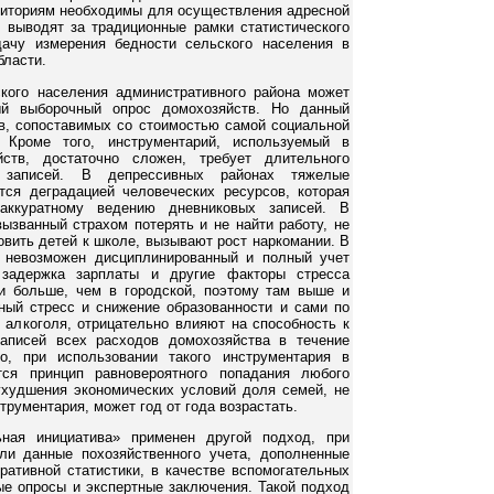
риториям необходимы для осуществления адресной
я выводят за традиционные рамки статистического
дачу измерения бедности сельского населения в
бласти.
кого населения административного района может
ый выборочный опрос домохозяйств. Но данный
тв, сопоставимых со стоимостью самой социальной
 Кроме того, инструментарий, используемый в
ств, достаточно сложен, требует длительного
х записей. В депрессивных районах тяжелые
ся деградацией человеческих ресурсов, которая
аккуратному ведению дневниковых записей. В
вызванный страхом потерять и не найти работу, не
овить детей к школе, вызывают рост наркомании. В
, невозможен дисциплинированный и полный учет
 задержка зарплаты и другие факторы стресса
и больше, чем в городской, поэтому там выше и
ый стресс и снижение образованности и сами по
и алкоголя, отрицательно влияют на способность к
аписей всех расходов домохозяйства в течение
о, при использовании такого инструментария в
ся принцип равновероятного попадания любого
ухудшения экономических условий доля семей, не
трументария, может год от года возрастать.
ьная инициатива» применен другой подход, при
ли данные похозяйственного учета, дополненные
ративной статистики, в качестве вспомогательных
ые опросы и экспертные заключения. Такой подход