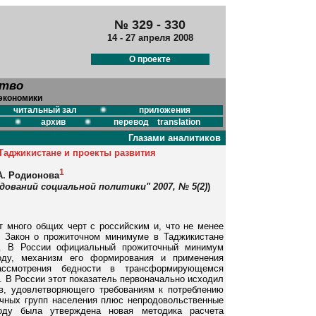
№ 329 - 330
14 - 27 апреля 2008
О проекте
ство
экономики
читальный зал
приложения
архив
перевод translation
Глазами аналитиков
Таджикистане и проекты развития
1
А. Родионова
дований социальной политики" 2007, № 5(2)
)
т много общих черт с российским и, что не менее
. Закон о прожиточном минимуме в Таджикистане
ся. В России официальный прожиточный минимум
оду, механизм его формирования и применения
ассмотрения бедности в трансформирующемся
. В России этот показатель первоначально исходил
в, удовлетворяющего требованиям к потреблению
ичных групп населения плюс непродовольственные
году была утверждена новая методика расчета