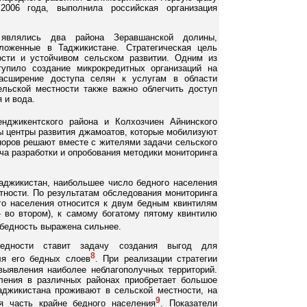
2006 года, выполнила российская организация
 являлись два района Зеравшанской долины,
ложенные в Таджикистане. Стратегическая цель
ости и устойчивом сельском развитии. Одним из
упило создание микрокредитных организаций на
асширение доступа селян к услугам в области
ельской местности также важно облегчить доступ
 и вода.
джикентского района и Колхозчиен Айнинского
ы центры развития джамоатов, которые мобилизуют
норов решают вместе с жителями задачи сельского
ча разработки и опробования методики мониторинга
аджикистан, наибольшее число бедного населения
тности. По результатам обследования мониторинга
го населения относится к двум бедным квинтилям
 во втором), к самому богатому пятому квинтилю
 бедность выражена сильнее.
бедности ставит задачу создания выгод для
8
ля его бедных слоев
. При реализации стратегии
выявления наиболее неблагополучных территорий.
ления в различных районах приобретает большое
Таджикистана проживают в сельской местности, на
9
я часть крайне бедного населения
. Показатели