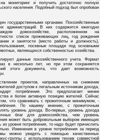
 на мониторинг и получить достаточно полную
ьского населения. Подобный подход был опробован
ден государственными органами. Похозяйственные
ких администраций. В них содержится ежегодно
ждом домохозяйстве, расположенном на
стности: список проживающих лиц, год рождения
ании и занятости (место работы и должность),
епользования, посевные площади под основными
ивотных, являющихся собственностью хозяйства.
лируют данные похозяйственного учета. Формат
раз в несколько лет, но при этом сохраняется
ний этого документа, что дает возможность
ды.
твлении проектов, направленных на снижение
 жителей доступом к легальным источникам дохода,
ндарт потребления. Это предполагает менее
ства и более активную позицию жителей. Сейчас
 том, что сравнивать с прожиточным минимумом, -
ребления. По нашему мнению, с прожиточным
лять уровень дохода. Во-первых, уровень дохода
ичных благ для домохозяйства, чем уровень
ления может быть добровольным выбором имеющих
 из уровня потребления, то надо будет причислить
льно. Изменения в уровне потребления за период
ммы можно увидеть с помощью качественных
кус-группы с использованием техник совместной