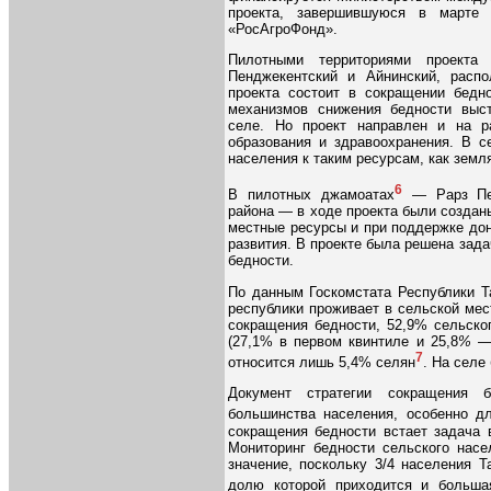
проекта, завершившуюся в марте 
«РосАгроФонд».
Пилотными территориями проекта
Пенджекентский и Айнинский, распо
проекта состоит в сокращении бедн
механизмов снижения бедности выст
селе. Но проект направлен и на р
образования и здравоохранения. В с
населения к таким ресурсам, как земля
6
В пилотных джамоатах
— Рарз Пен
района — в ходе проекта были создан
местные ресурсы и при поддержке до
развития. В проекте была решена зада
бедности.
По данным Госкомстата Республики Т
республики проживает в сельской мес
сокращения бедности, 52,9% сельско
(27,1% в первом квинтиле и 25,8
%
—
7
относится лишь 5,4% селян
. На селе
Документ стратегии сокращения 
большинства населения, особенно д
сокращения бедности встает задача 
Мониторинг бедности сельского насе
значение, поскольку 3/4 населения 
долю которой приходится и больша