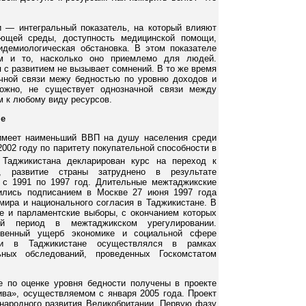
 — интегральный показатель, на который влияют
ающей среды, доступность медицинской помощи,
идемиологическая обстановка. В этом показателе
ом и то, насколько оно приемлемо для людей.
 с развитием не вызывает сомнений. В то же время
ачной связи межу бедностью по уровню доходов и
ожно, не существует однозначной связи между
 к любому виду ресурсов.
не
 имеет наименьший ВВП на душу населения среди
002 году по паритету покупательной способности в
 Таджикистана декларирован курс на переход к
, развитие страны затруднено в результате
 с 1991 по 1997 год. Длительные межтаджикские
ились подписанием в Москве 27 июня 1997 года
мира и национального согласия в Таджикистане. В
ие и парламентские выборы, с окончанием которых
й период в межтаджикском урегулировании.
твенный ущерб экономике и социальной сфере
сти в Таджикистане осуществлялся в рамках
ных обследований, проведенных Госкомстатом
 по оценке уровня бедности получены в проекте
ива», осуществляемом с января 2005 года. Проект
ародного развития Великобритании. Первую фазу