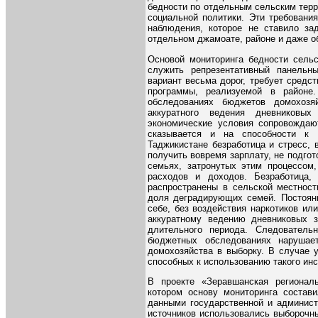
бедности по отдельным сельским тер
социальной политики. Эти требовани
наблюдения, которое не ставило за
отдельном джамоате, районе и даже о
Основой мониторинга бедности сельс
служить репрезентативный панельн
вариант весьма дорог, требует средс
программы, реализуемой в районе.
обследованиях бюджетов домохозяй
аккуратного ведения дневниковы
экономические условия сопровождают
сказывается и на способности к 
Таджикистане безработица и стресс, 
получить вовремя зарплату, не подгот
семьях, затронутых этим процессом
расходов и доходов. Безработица,
распространены в сельской местност
доля деградирующих семей. Постоянн
себе, без воздействия наркотиков ил
аккуратному ведению дневниковых з
длительного периода. Следовательн
бюджетных обследованиях нарушает
домохозяйства в выборку. В случае 
способных к использованию такого инс
В проекте «Зеравшанская регионал
котором основу мониторинга состави
данными государственной и админист
источников использовались выборочн