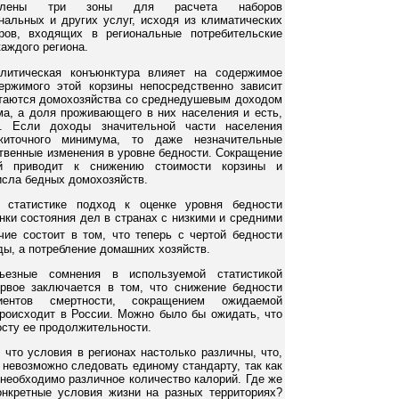
еделены три зоны для расчета наборов
нальных и других услуг, исходя из климатических
ров, входящих в региональные потребительские
аждого региона.
литическая конъюнктура влияет на содержимое
ержимого этой корзины непосредственно зависит
итаются домохозяйства со среднедушевым доходом
а, а доля проживающего в них населения и есть,
и. Если доходы значительной части населения
житочного минимума, то даже незначительные
твенные изменения в уровне бедности. Сокращение
й приводит к снижению стоимости корзины и
исла бедных домохозяйств.
 статистике подход к оценке уровня бедности
нки состояния дел в странах с низкими и средними
чие состоит в том, что теперь с чертой бедности
ды, а потребление домашних хозяйств.
ьезные сомнения в используемой статистикой
рвое заключается в том, что снижение бедности
иентов смертности, сокращением ожидаемой
происходит в России. Можно было бы ожидать, что
осту ее продолжительности.
 что условия в регионах настолько различны, что,
 невозможно следовать единому стандарту, так как
необходимо различное количество калорий. Где же
онкретные условия жизни на разных территориях?