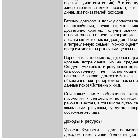
оценки с участием селян). Эти иссл
завершающей стадиях проекта, что
динамики показателей доходов.
Вторым доводом в пользу сопоставле
не потребления, служит то, что спи
достаточно короток. Получив оценки
относительно полную информацию 
легальным источникам доходов. Прод
а потребленную семьей, можно оценит
средним местным рыночным ценам на
Верно, что в течение года уровень до
уровень потребления, но на средне
Следует учитывать и ресурсные огра
благосостояния), не позволяющие
панельный опрос домохозяйств в к
объективно контролируемых показат
данные похозяйственных книг.
Описанные ниже объективно контр
населения к легальным источникам 
рабочим местам, в том числе путем са
земельным ресурсам; услугам сфер
состояние жилища.
Доходы и ресурсы
Уровень бедности — доля сельског
доходом ниже линии бедности (пок