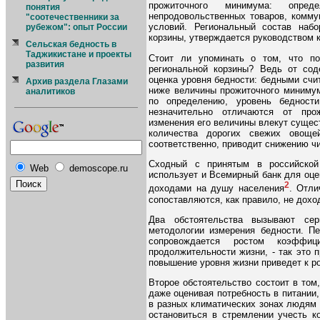
прожиточного минимума: опр
понятия
непродовольственных товаров, комму
"соотечественники за
условий. Региональный состав набо
рубежом": опыт России
корзины, утверждается руководством к
Сельская бедность в
Таджикистане и проекты
Стоит ли упоминать о том, что по
развития
региональной корзины? Ведь от сод
оценка уровня бедности: бедными сч
Архив раздела Глазами
ниже величины прожиточного минимум
аналитиков
по определению, уровень бедност
незначительно отличаются от про
изменения его величины влекут сущес
количества дорогих свежих овоще
соответственно, приводит снижению ч
Сходный с принятым в российской
Web
demoscope.ru
использует и Всемирный банк для оце
2
доходами на душу населения
. Отли
сопоставляются, как правило, не дохо
Два обстоятельства вызывают сер
методологии измерения бедности. Пе
сопровождается ростом коэффиц
продолжительности жизни, - так это 
повышение уровня жизни приведет к р
Второе обстоятельство состоит в том,
даже оценивая потребность в питании,
в разных климатических зонах людям 
остановиться в стремлении учесть к