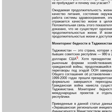
ее пробуждает и почему она угасает?
Ожидаемая продолжительность жизни
качество питания, состояние окруж
работа системы здравоохранения, эп
отражается качество жизни в цел
Положительная связь этого показателя
доказано, что не существует однозн
продолжительностью жизни. И возм
продолжительностью жизни и доступом
Мониторинг бедности в Таджикиста
Таджикистан — это страна, которая
бывших советских республик — 980 в 2
5
долларах США
. Хотя президентом
рыночным формам хозяйствования
гражданской войны, продолжавшейся
переговоры под эгидой ООН заверш
Общего соглашения об установлении 
1999-2000 годах прошли президентск
формально завершился переходны
Гражданская война нанесла сущес
Таджикистана. Мониторинг бедно
международных проектов и отдель
республики.
Приведенные в данной статье данные
«Зеравшанская региональная инициат
финансируется Министерством междун