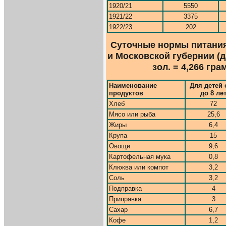
1920/21
5550
1921/22
3375
1922/23
202
Суточные нормы питания
и Московской губернии (д
зол. = 4,266 грам
Наименование
Для детей 
продуктов
до 8 ле
Хлеб
72
Мясо или рыба
25,6
Жиры
6,4
Крупа
15
Овощи
9,6
Картофельная мука
0,8
Клюква или компот
3,2
Соль
3,2
Подправка
4
Приправка
3
Сахар
6,7
Кофе
1,2