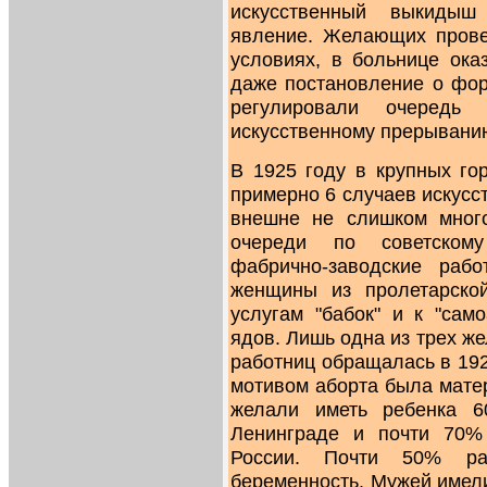
искусственный выкидыш
явление. Желающих прове
условиях, в больнице ока
даже постановление о фор
регулировали очередь
искусственному прерывани
В 1925 году в крупных го
примерно 6 случаев искусс
внешне не слишком много
очереди по советскому
фабрично-заводские рабо
женщины из пролетарско
услугам "бабок" и к "сам
ядов. Лишь одна из трех ж
работниц обращалась в 192
мотивом аборта была мате
желали иметь ребенка 
Ленинграде и почти 70%
России. Почти 50% ра
беременность. Мужей имел