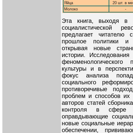
Яйца
20 шт. в м
Молоко
-
Эта книга, выходя в 
социалистической ре
предлагает читателю с
прошлое политики и 
открывая новые стран
истории. Исследования
феноменологического 
культуры и в перспект
фокус анализа попад
социального реформир
противоречивые подхо
проблем и способов их
авторов статей сборника
контроля в сфере 
оправдывающие социал
новые социальные иерар
обеспечении, привива