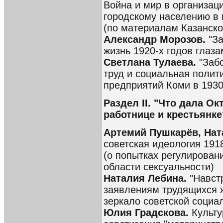
Война и мир в организа
городскому населению в 
(по материалам Казанско
Александр Морозов.
"З
жизнь 1920-х годов глаз
Светлана Тулаева.
"Забо
труд и социальная поли
предприятий Коми в 1930
Раздел II. "Что дала О
работнице и крестьянке
Артемий Пушкарёв, Нат
советская идеология 1918
(о попытках регулирован
области сексуальности)
Наталия Лебина.
"Навст
заявлениям трудящихся 
зеркало советской социа
Юлия Градскова.
Культур