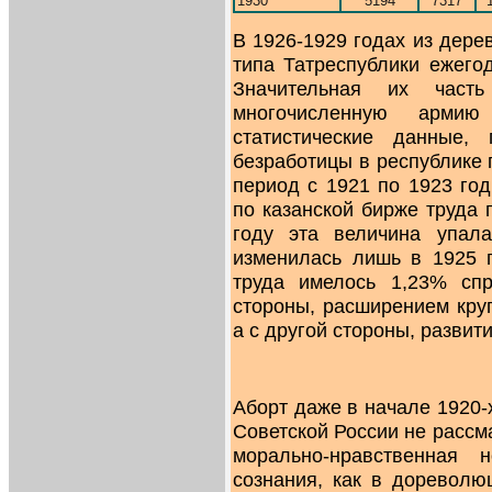
1930
5194
7317
В 1926-1929 годах из дере
типа Татреспублики ежего
Значительная их част
многочисленную армию
статистические данные,
безработицы в республике 
период с 1921 по 1923 го
по казанской бирже труда 
году эта величина упал
изменилась лишь в 1925 г
труда имелось 1,23% сп
стороны, расширением кру
а с другой стороны, развит
Аборт даже в начале 1920-
Советской России не рассм
морально-нравственная
сознания, как в дореволю