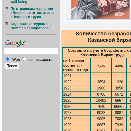
well-being
По страницам журналов
«Вопросы статистики» и
«Человек и труд»
Содержание журнала «
Hommes et migrations»
Количество безрабо
Казанской бирже
Состояло на учете безработных 
Казанской Бирже труда
Web
demoscope.ru
на 1 января
соответст-
муж.
жен.
вующего года
1921
-
-
1922
3854
1220
1923
1966
3050
1924
8786
6572
1925
10401
6667
1926
7640
66667
1927
9033
8887
1928
9005
7082
1929
8887
7939