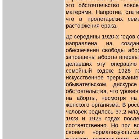
это обстоятельство вовс
матерями. Напротив, стат
что в пролетарских сем
расторжения брака.
До середины 1920-х годов 
направлена на создан
обеспечения свободы або
запрещены аборты впервы
делавших эту операцию
семейный кодекс 1926 
искусственное прерывание
обывательском дискурс
обстоятельства, что урове
на аборты, несмотря на
женского организма. В рос
человек родилось 37,2 младе
1923 и 1926 годах после
соответственно. Но при в
своими нормализующими
женскую сексуальность и