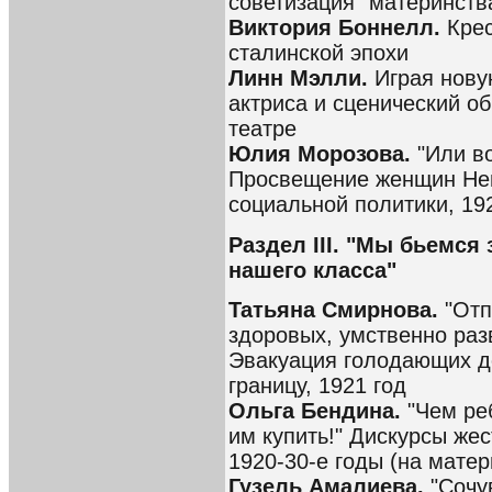
советизация "материнства
Виктория Боннелл.
Крес
сталинской эпохи
Линн Мэлли.
Играя нову
актриса и сценический о
театре
Юлия Морозова.
"Или во
Просвещение женщин Нем
социальной политики, 19
Раздел III. "Мы бьемся
нашего класса"
Татьяна Смирнова.
"Отп
здоровых, умственно ра
Эвакуация голодающих де
границу, 1921 год
Ольга Бендина.
"Чем реб
им купить!" Дискурсы же
1920-30-е годы (на мате
Гузель Амалиева.
"Сочув