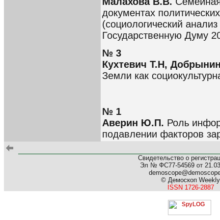
Малахова В.В.
Семейная
документах политических
(социологический анализ
Государственную Думу 200
№ 3
Кухтевич Т.Н, Добрынин
Земли как социокультурн
№ 1
Аверин Ю.П.
Роль инфор
подавлении факторов за
Свидетельство о регистра
Эл № ФС77-54569 от 21.03.
demoscope@demoscop
© Демоскоп Weekly
ISSN 1726-2887