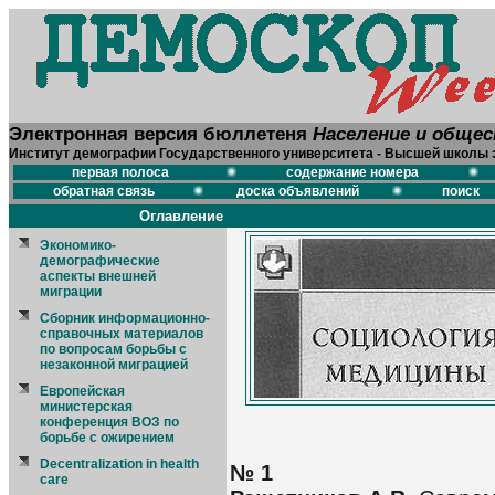
Электронная версия бюллетеня
Население и обще
Институт демографии Государственного университета - Высшей школы 
первая полоса
содержание номера
обратная связь
доска объявлений
поиск
Оглавление
Экономико-
демографические
аспекты внешней
миграции
Сборник информационно-
справочных материалов
по вопросам борьбы с
незаконной миграцией
Европейская
министерская
конференция ВОЗ по
борьбе с ожирением
Decentralization in health
№ 1
care