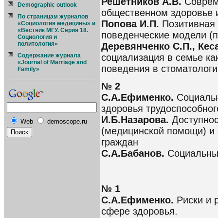
Решетников А.В.
Соврем
Demographic outlook
общественном здоровье 
По страницам журналов
Попова И.П.
Позитивная 
«Социология медицины» и
«Вестник МГУ. Серия 18.
поведенческие модели (п
Социология и
политология»
Деревянченко С.П., Кеса
социализация в семье ка
Содержание журнала
«Journal of Marriage and
поведения в стоматологи
Family»
№ 2
С.А.Ефименко.
Социальн
здоровья трудоспособног
И.Б.Назарова.
Доступно
Web
demoscope.ru
(медицинской помощи) и 
граждан
С.А.Бабанов.
Социальные
№ 1
С.А.Ефименко.
Риски и 
сфере здоровья.