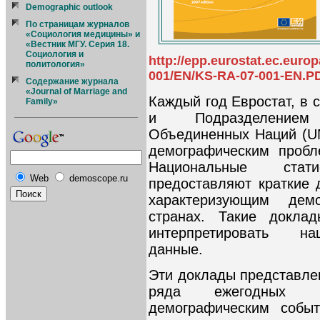
Demographic outlook
По страницам журналов
«Социология медицины» и
«Вестник МГУ. Серия 18.
Социология и
http://epp.eurostat.ec.eur
политология»
001/EN/KS-RA-07-001-EN.P
Содержание журнала
«Journal of Marriage and
Каждый год Евростат, в 
Family»
и Подразделением
Объединенных Наций (U
демографическим пробл
Национальные стат
Web
demoscope.ru
предоставляют краткие
характеризующим дем
странах. Такие докла
интерпретировать на
данные.
Эти доклады представле
ряда ежегодных п
демографическим событ