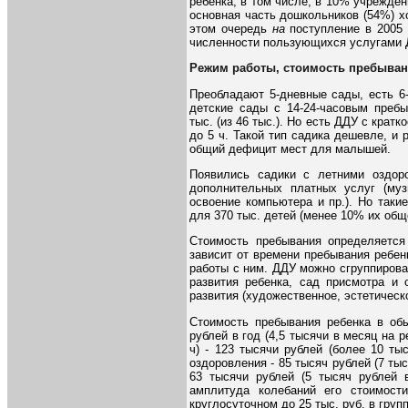
ребенка, в том числе, в 10% учрежден
основная часть дошкольников (54%) х
этом очередь
на
поступление в 2005 
численности пользующихся услугами 
Режим работы, стоимость пребывани
Преобладают 5-дневные сады, есть 6-
детские сады с 14-24-часовым пребы
тыс. (из 46 тыс.). Но есть ДДУ с крат
до 5 ч. Такой тип садика дешевле, и
общий дефицит мест для малышей.
Появились садики с летними оздор
дополнительных платных услуг (музы
освоение компьютера и пр.). Но таки
для 370 тыс. детей (менее 10% их общ
Стоимость пребывания определяется 
зависит от времени пребывания ребен
работы с ним. ДДУ можно сгруппирова
развития ребенка, сад присмотра и 
развития (художественное, эстетическ
Стоимость пребывания ребенка в обы
рублей в год (4,5 тысячи в месяц на 
ч) - 123 тысячи рублей (более 10 ты
оздоровления - 85 тысяч рублей (7 ты
63 тысячи рублей (5 тысяч рублей 
амплитуда колебаний его стоимост
круглосуточном до 25 тыс. руб. в гру