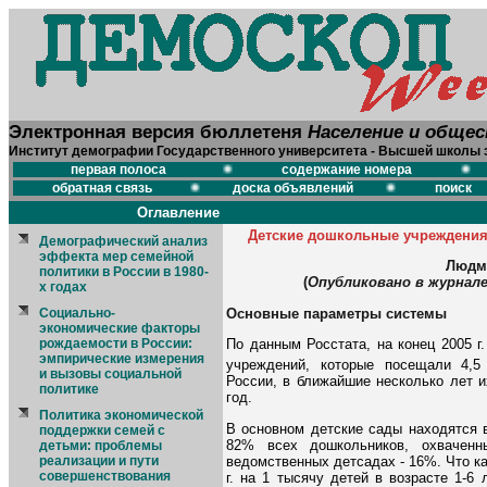
Электронная версия бюллетеня
Население и обще
Институт демографии Государственного университета - Высшей школы 
первая полоса
содержание номера
обратная связь
доска объявлений
поиск
Оглавление
Детские дошкольные учреждения
Демографический анализ
эффекта мер семейной
Людм
политики в России в 1980-
(
Опубликовано в журнале 
х годах
Основные параметры системы
Социально-
экономические факторы
По данным Росстата, на конец 2005 
рождаемости в России:
эмпирические измерения
учреждений, которые посещали 4,5
и вызовы социальной
России, в ближайшие несколько лет и
политике
год.
Политика экономической
В основном детские сады находятся 
поддержки семей с
82% всех дошкольников, охвачен
детьми: проблемы
ведомственных детсадах - 16%. Что ка
реализации и пути
совершенствования
г. на 1 тысячу детей в возрасте 1-6 