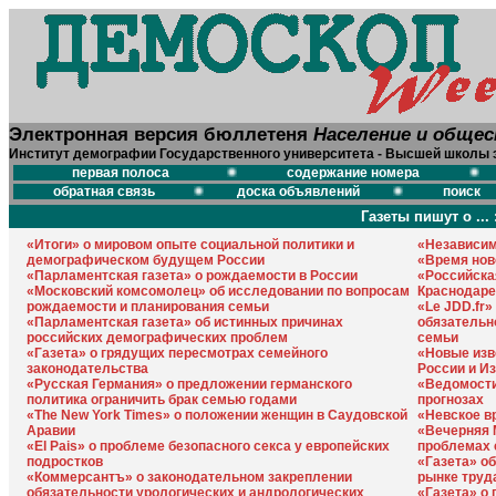
Электронная версия бюллетеня
Население и обще
Институт демографии Государственного университета - Высшей школы 
первая полоса
содержание номера
обратная связь
доска объявлений
поиск
Газеты пишут о ... 
«Итоги» о мировом опыте социальной политики и
«Независим
демографическом будущем России
«Время нов
«Парламентская газета» о рождаемости в России
«Российска
«Московский комсомолец» об исследовании по вопросам
Краснодаре
рождаемости и планирования семьи
«Le JDD.fr»
«Парламентская газета» об истинных причинах
обязательн
российских демографических проблем
семьи
«Газета» о грядущих пересмотрах семейного
«Новые изв
законодательства
России и И
«Русская Германия» о предложении германского
«Ведомости
политика ограничить брак семью годами
прогнозах
«The New York Times» о положении женщин в Саудовской
«Невское в
Аравии
«Вечерняя 
«Еl Pais» о проблеме безопасного секса у европейских
проблемах 
подростков
«Газета» о
«Коммерсантъ» о законодательном закреплении
рынке труд
обязательности урологических и андрологических
«Газета» о