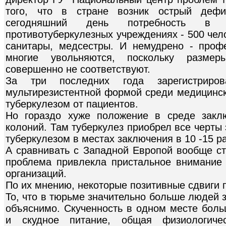
того, что в стране возник острый дефи
сегодняшний день потребность в 
противотуберкулезных учреждениях - 500 чел
санитары, медсестры. И немудрено - проф
многие увольняются, поскольку разме
совершенно не соответствуют.
За три последних года зарегистриро
мультирезистентной формой среди медицинск
туберкулезом от пациентов.
Но гораздо хуже положение в среде закл
колоний. Там туберкулез приобрел все черты
туберкулезом в местах заключения в 10 -15 р
А сравнивать с Западной Европой вообще ст
проблема привлекла пристальное внимание
организаций.
По их мнению, некоторые позитивные сдвиги 
То, что в тюрьме значительно больше людей 
объяснимо. Скученность в одном месте боль
и скудное питание, общая физиологичес