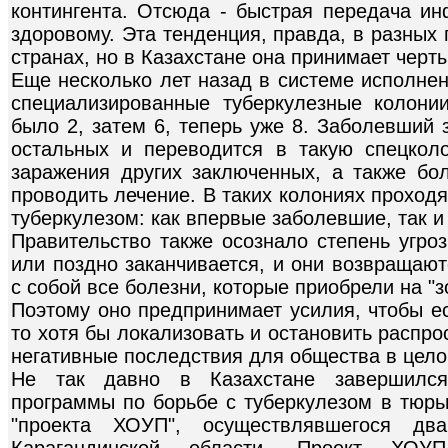
контингента. Отсюда - быстрая передача ин
здоровому. Эта тенденция, правда, в разных
странах, но в Казахстане она принимает черт
Еще несколько лет назад в системе исполне
специализированные туберкулезные колони
было 2, затем 6, теперь уже 8. Заболевший 
остальных и переводится в такую спецкол
заражения других заключенных, а также бо
проводить лечение. В таких колониях проход
туберкулезом: как впервые заболевшие, так 
Правительство также осознало степень угро
или поздно заканчивается, и они возвращают
с собой все болезни, которые приобрели на "з
Поэтому оно предпринимает усилия, чтобы е
то хотя бы локализовать и остановить распр
негативные последствия для общества в цело
Не так давно в Казахстане завершилс
программы по борьбе с туберкулезом в тюрь
"проекта ХОУП", осуществлявшегося д
Карагандинской области. Проект ХОУ