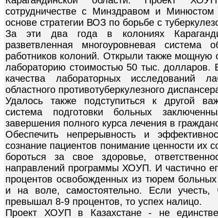
сотрудничестве с Минздравом и Минюстом
основе стратегии ВОЗ по борьбе с туберкулез
За эти два года в колониях Караганд
разветвленная многоуровневая система о
работников колоний. Открыли также мощную 
лабораторию стоимостью 50 тыс. долларов. 
качества лабораторных исследований л
областного противотуберкулезного диспансер
Удалось также подступиться к другой ва
система подготовки больных заключен
завершения полного курса лечения в граждан
Обеспечить непрерывность и эффективнос
сознание пациентов понимание ценности их с
бороться за свое здоровье, ответственн
направлений программы ХОУП. И частично ег
процентов освобожденных из тюрем больных
и на воле, самостоятельно. Если учесть,
превышал 8-9 процентов, то успех налицо.
Проект ХОУП в Казахстане - не единстве