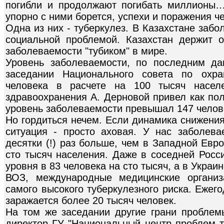
погибли и продолжают погибать миллионы…
упорно с ними борется, успехи и поражения ч
Одна из них - туберкулез. В Казахстане заб
социальной проблемой. Казахстан держит 
заболеваемости "тубиком" в мире.
Уровень заболеваемости, по последним д
заседании Национального совета по охра
человека в расчете на 100 тысяч населе
здравоохранения А. Дерновой привел как по
уровень заболеваемости превышал 147 челове
Но гордиться нечем. Если динамика снижения
ситуация - просто аховая. У нас заболева
десятки (!) раз больше, чем в Западной Евр
сто тысяч населения. Даже в соседней Росс
уровня в 83 человека на сто тысяч, а в Украин
ВОЗ, международные медицинские организ
самого высокого туберкулезного риска. Ежег
заражается более 20 тысяч человек.
На том же заседании другие грани пробле
директор ГУ "Национальный центр проблем т