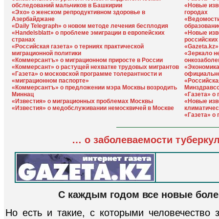
обследований мальчиков в Башкирии
«Новые изве
«Эхо» о женском репродуктивном здоровье в
городах
Азербайджане
«Ведомости
«Daily Telegraph» о новом методе лечения бесплодия
образовани
«Handelsblatt» о проблеме эмиграции в европейских
«Новые изв
странах
российских
«Российская газета» о терниях практической
«Gazeta.kz
миграционной политики
«Зеркало н
«Коммерсантъ» о миграционном приросте в России
онкозаболе
«Коммерсант» о растущей нехватке трудовых мигрантов
«Экономика
«Газета» о московской программе толерантности и
официально
«миграционном паспорте»
«Российска
«Коммерсантъ» о предложении мэра Москвы возродить
Минздравсо
Миннац
«Газета» о
«Известия» о миграционных проблемах Москвы
«Новые изв
«Известия» о медобслуживании немосквичей в Москве
климатичес
«Газета» о 
… о заболеваемости туберкул
С каждым годом все новые бол
Но есть и такие, с которыми человечество 