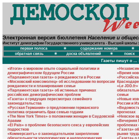
Электронная версия бюллетеня
Население и обще
Институт демографии Государственного университета - Высшей школы 
первая полоса
содержание номера
обратная связь
доска объявлений
поиск
Газеты пишут о ... 
«Итоги» о мировом опыте социальной политики и
«Независим
демографическом будущем России
«Время нов
«Парламентская газета» о рождаемости в России
«Российска
«Московский комсомолец» об исследовании по вопросам
Краснодаре
рождаемости и планирования семьи
«Le JDD.fr»
«Парламентская газета» об истинных причинах
обязательн
российских демографических проблем
семьи
«Газета» о грядущих пересмотрах семейного
«Новые изв
законодательства
России и И
«Русская Германия» о предложении германского
«Ведомости
политика ограничить брак семью годами
прогнозах
«The New York Times» о положении женщин в Саудовской
«Невское в
Аравии
«Вечерняя 
«Еl Pais» о проблеме безопасного секса у европейских
проблемах 
подростков
«Газета» о
«Коммерсантъ» о законодательном закреплении
рынке труд
обязательности урологических и андрологических
«Газета» о