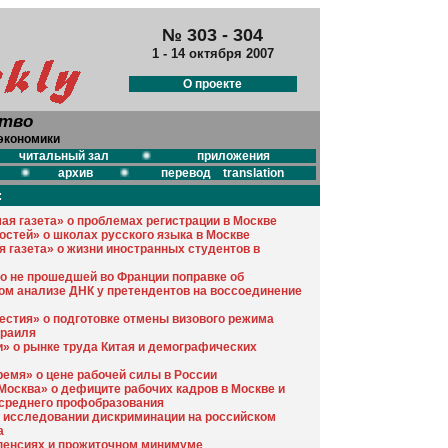
№ 303 - 304
1 - 14 октября 2007
О проекте
ство
экономики
читальный зал
приложения
архив
перевод translation
:
ая газета» о проблемах регистрации в Москве
остей» о школах русского языка в Москве
я газета» о жизни иностранных студентов в
 о не прошедшей во Франции поправке об
ом анализе ДНК у претендентов на воссоединение
естия» о подготовке отмены визового режима
зраиля
» о рынке труда Китая и демографических
ремя» о цене рабочей силы в России
Москва» о дефиците рабочих кадров в Москве и
среднего профобразования
б исследовании дискриминации на российском
а
 пенсиях и прожиточном минимуме