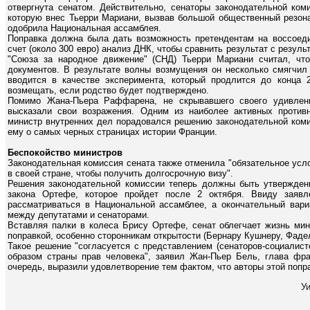
отвергнута сенатом. Действительно, сенаторы законодательной ком
которую внес Тьерри Мариани, вызвав большой общественный резона
одобрила Национальная ассамблея.
Поправка должна была дать возможность претендентам на воссоеди
счет (около 300 евро) анализ ДНК, чтобы сравнить результат с резул
"Союза за народное движение" (СНД) Тьерри Мариани считал, что
документов. В результате волны возмущения он несколько смягчил
вводится в качестве эксперимента, который продлится до конца 2
возмещать, если родство будет подтверждено.
Помимо Жана-Пьера Раффарена, не скрывавшего своего удивлени
высказали свои возражения. Одним из наиболее активных против
министр внутренних дел порадовался решению законодательной комис
ему о самых черных страницах истории Франции.
Беспокойство министров
Законодательная комиссия сената также отменила "обязательное усл
в своей стране, чтобы получить долгосрочную визу".
Решения законодательной комиссии теперь должны быть утвержден
закона Ортефе, которое пройдет после 2 октября. Ввиду заявл
рассматриваться в Национальной ассамблее, а окончательный вари
между депутатами и сенаторами.
Вставляя палки в колеса Брису Ортефе, сенат облегчает жизнь мин
поправкой, особенно сторонникам открытости (Бернару Кушнеру, Фаде
Такое решение "согласуется с представлением (сенаторов-социалист
образом страны прав человека", заявил Жан-Пьер Бель, глава фра
очередь, выразили удовлетворение тем фактом, что авторы этой попр
У