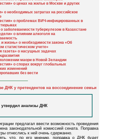
стия» о ценах на жилье в Москве и других
» о необходимых затратах на российское
е
естия» о проблемах ВИЧ-инфицированных в
 тюрьмах
» о заболеваемости туберкулезом в Казахстане
едели» о влиянии алкоголя на
ваемость
 и жизнь» о необходимости закона «Об
м статистическом учете»
я газета» о насущных задачах
цразвития
 положении маори в Новой Зеландии
естия» о спорах вокруг глобальных
ких изменений
пропавших без вести
е ДНК у претендентов на воссоединение семьи
е утвердил анализы ДНК
играции предлагал ввести возможность проведения
ена законодательной комиссией сената. Поправка
тры отнеслись к ней очень сдержанно.
ть, что, по его мнению, поправка о ДНК будет