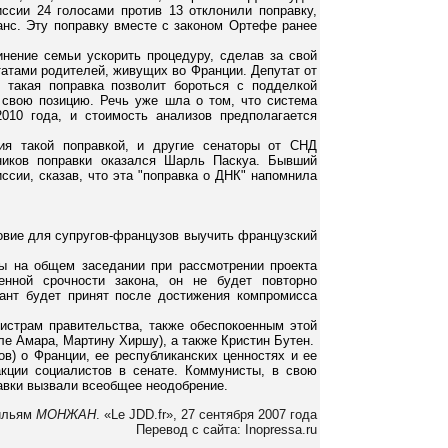
иссии 24 голосами против 13 отклонили поправку,
нс. Эту поправку вместе с законом Ортефе ранее
нение семьи ускорить процедуру, сделав за свой
ьтатами родителей, живущих во Франции. Депутат от
 такая поправка позволит бороться с подделкой
 свою позицию. Речь уже шла о том, что система
010 года, и стоимость анализов предполагается
я такой поправкой, и другие сенаторы от СНД
ников поправки оказался Шарль Паскуа. Бывший
сии, сказав, что эта "поправка о ДНК" напомнила
овие для супругов-французов выучить французский
ы на общем заседании при рассмотрении проекта
енной срочности закона, он не будет повторно
ант будет принят после достижения компромисса
истрам правительства, также обеспокоенным этой
ле Амара, Мартину Хиршу), а также Кристин Бутен.
ов) о Франции, ее республиканских ценностях и ее
кции социалистов в сенате. Коммунисты, в свою
авки вызвали всеобщее неодобрение.
ильям
МОНЖАН
. «Le JDD.fr», 27 сентября 2007 года
Перевод с сайта: Inopressa.ru