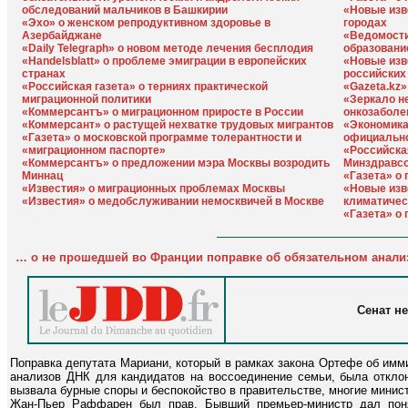
обследований мальчиков в Башкирии
«Новые изве
«Эхо» о женском репродуктивном здоровье в
городах
Азербайджане
«Ведомости
«Daily Telegraph» о новом методе лечения бесплодия
образовани
«Handelsblatt» о проблеме эмиграции в европейских
«Новые изв
странах
российских
«Российская газета» о терниях практической
«Gazeta.kz
миграционной политики
«Зеркало н
«Коммерсантъ» о миграционном приросте в России
онкозаболе
«Коммерсант» о растущей нехватке трудовых мигрантов
«Экономика
«Газета» о московской программе толерантности и
официально
«миграционном паспорте»
«Российска
«Коммерсантъ» о предложении мэра Москвы возродить
Минздравсо
Миннац
«Газета» о
«Известия» о миграционных проблемах Москвы
«Новые изв
«Известия» о медобслуживании немосквичей в Москве
климатичес
«Газета» о 
… о не прошедшей во Франции поправке об обязательном анализ
Сенат н
Поправка депутата Мариани, который в рамках закона Ортефе об имм
анализов ДНК для кандидатов на воссоединение семьи, была отклон
вызвала бурные споры и беспокойство в правительстве, многие минис
Жан-Пьер Раффарен был прав. Бывший премьер-министр дал поня