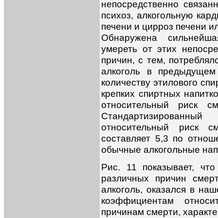
непосредственно связанн
психоз, алкогольную кар
печени и цирроз печени и
Обнаружена сильнейша
умереть от этих непоср
причин, с тем, потреблял
алкоголь в предыдущем
количеству этилового спи
крепких спиртных напитк
относительный риск см
Стандартизирован
относительный риск с
составляет 5,3 по отнош
обычные алкогольные нап
Рис. 11 показывает, чт
различных причин смер
алкоголь, оказался в на
коэффициентам относи
причинам смерти, характе