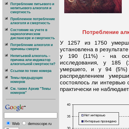
Потребление питьевого и
непитьевого алкоголя и
смертность
Проблемное потребление
алкоголя и смертность
Состояние на учете в
Потребление ал
наркологическом
диспансере и смертность
У 1257 из 1750 умерш
Потребление алкоголя и
установлена в результате
причины смерти
у 190 (11%) - на осно
Непитьевой алкоголь –
причина или индикатор
исследования, у 185 (
алкогольной смертности?
умершего, и у 94 (5%)
Ссылки по теме номера
распределением умерш
Темы предыдущих
состоялось ли интервью 
номеров
практически не наблюдаетс
См. также Архив "Темы
номеров"
Web
demoscope.ru