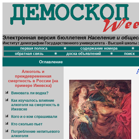
Электронная версия бюллетеня
Население и обще
Институт демографии Государственного университета - Высшей школы 
первая полоса
содержание номера
обратная связь
доска объявлений
поиск
Оглавление
Алкоголь и
преждевременная
смертность в России (на
примере Ижевска)
Виновата ли водка?
Как изучалось влияние
алкоголя на смертность в
Ижевске
Кого и о ком cпрашивали
Кто сколько пьет
Потребление непитьевого
алкоголя