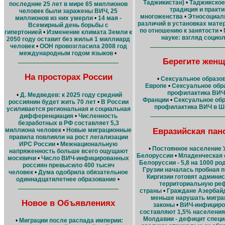
Таджикистан)
•
Таджикское
последние 25 лет в мире 65 миллионов
традиция и практи
человек были заражены ВИЧ, 25
многоженства
•
Этносоциал
миллионов из них умерли
•
14 мая -
различий в установках мате
Всемирный день борьбы с
по отношению к занятости
•
гипертонией
•
Изменение климата Земли к
науке: взгляд социо
2050 году оставит без жилья 1 миллиард
человек
•
ООН провозгласила 2008 год
международным годом языков
•
Берегите женщ
На просторах России
•
Сексуальное образов
Европе
•
Сексуальное обр
профилактика ВИЧ
•
Д. Медведев: к 2025 году средний
Франции
•
Сексуальное обр
россиянин будет жить 70 лет
•
В России
профилактика ВИЧ в Ш
усиливается региональная и социальная
дифференциация
•
Численность
безработных в РФ составляет 5,3
Евразийская пан
миллиона человек
•
Новые миграционные
правила повлияли на рост легализации
ИРС России
•
Межнациональную
•
Постоянное население 
напряженность больше всего ощущают
Белоруссии
•
Младенческая 
москвичи
•
Число ВИЧ-инфицированных
Белоруссии - 5,8 на 1000 р
россиян превысило 400 тысяч
Грузии началась пробная 
человек
•
Дума одобрила обязательное
Киргизии готовят админис
одиннадцатилетнее образование
•
территориальную ре
страны
•
Граждане Азербай
меньше нарушать мигр
Новое в Объявлениях
законы
•
ВИЧ-инфициро
составляют 1,5% населения
Молдавии - дефицит специ
•
Миграции после распада империи: