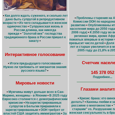
•
Как долго ждать суженого, и сколько лет
•
Проблемы старения на 4
дано быть супругой в репродуктивном
Комиссии ООН по народон
возрасте
•
Из чего складывается женское
развитию
•
Опубликованы ит
одиночество
•
Супружеская жизнь в
населения мира до 2050 года
России длинна, как никогда
2006 года)
•
К 2050 году во 
прежде
•
"Золотой век" господства
регионах мира, кроме Афр
традиционного брака в России пришел к
пожилых впервые в истории 
закату
•
превысит число детей
•
Доля 
лет и старше увеличится в м
2005 году до 21,8% в 20
Интерактивное голосование
Счетчик насел
•
Итоги предыдущего голосования -
Нужно ли требовать от мигрантов знания
русского языка?
•
145 378 052
Подробнее...
Мировые новости
Глазами аналит
•
Мужчины живут дольше всех в Сан-
Марино, женщины - в Японии
•
В 2025 году
•
Кризис брака: кто вино
Евросоюз столкнется с демографическим
делать?
•
Каноны любви и з
кризисом
•
Незарегистрированных
россияне о многоженстве
•
супругов в Бельгии приравняли к
старшим" vs. Разрушение п
зарегистрированным
•
ООН требует от
женская сексуальность в бр
властей США защитить иммигрантов
•
За