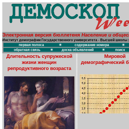
Электронная версия бюллетеня
Население и обще
Институт демографии Государственного университета - Высшей школы 
первая полоса
содержание номера
обратная связь
доска объявлений
поиск
Длительность супружеской
Мировой
жизни женщин
демографический 
репродуктивного возраста