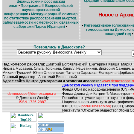
средним специальным обр
французский и российский
опыт
•
Программа III Всероссийской
научно-практической
Новое в Архи
конференции
•
Международный семинар
по статистике распространения абортов,
заболеваемости и смертности, связанных
•
Интерактивное голосование
с абортами Париж (Франция)
•
голосования на Демоскопе
последний год
•
Потерялись в Демоскопе?
Над номером работали:
Дмитрий Богоявленский, Екатерина Кваша, Мария 
Никита Муравьев, Ольга Погонина, Кирилл Решетников, Виктория Сакевич, Е
Михаил Тульский, Юлия Флоринская, Татьяна Харькова, Екатерина Щербако
Главный редактор
- Анатолий Вишневский
Адрес сайта Центра демографии и экологии человека:
www.demoscope.ru/
Демоскоп Weekly издается при поддерж
Фонда ООН по народонаселению (UNFPA
demoscope@demoscope.ru
Фонда Джона Д. и Кэтрин Т. Макартуров -
© Демоскоп Weekly
Российского гуманитарного научного фон
ISSN 1726-2887
Национального института демографическ
ЮНЕСКО -
portal.unesco.org
(2001), Бюр
Института "Открытое общество" (Фонд Со