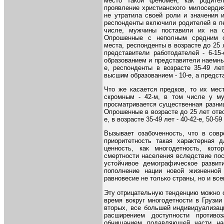
место такой феномен, как родите
проявление христианского милосердия
не утратила своей роли и значения 
респонденты включили родителей в п
числе, мужчины поставили их на 
Опрошенные с неполным средним о
места, респонденты в возрасте до 25 л
представители работодателей - 6-15
образованием и представители наемных
е, респонденты в возрасте 35-49 лет
высшим образованием - 10-е, а предста
Что же касается предков, то их мес
скромным - 42-м, в том числе у му
просматривается существенная разни
Опрошенные в возрасте до 25 лет отвод
е, в возрасте 35-49 лет - 40-42-е, 50-59
Вызывает озабоченность, что в совр
приоритетность такая характерная 
ценность, как многодетность, кот
смертности населения вследствие по
устойчивое демографическое развит
пополнение нации новой жизненной 
равновесие не только страны, но и все
Эту отрицательную тенденцию можно 
время вокруг многодетности в Грузии
вторых, все большей индивидуализац
расширением доступности противоз
обнищанием подавляющей части на