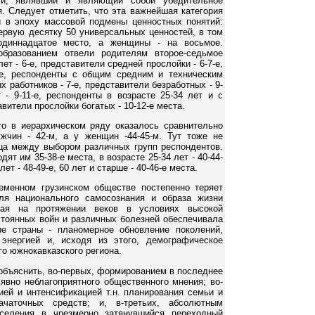
ли, являвший и являющий собой убедительное
. Следует отметить, что эта важнейшая категория
и в эпоху массовой подмены ценностных понятий:
ервую десятку 50 универсальных ценностей, в том
одиннадцатое место, а женщины - на восьмое.
бразованием отвели родителям второе-седьмое
ет - 6-е, представители средней прослойки - 6-7-е,
-е, респонденты с общим средним и техническим
 работников - 7-е, представители безработных - 9-
 - 9-11-е, респонденты в возрасте 25-34 лет и с
вители прослойки богатых - 10-12-е места.
то в иерархическом ряду оказалось сравнительно
жчин - 42-м, а у женщин -44-45-м. Тут тоже не
ца между выбором различных групп респондентов.
ят им 35-38-е места, в возрасте 25-34 лет - 40-44-
 лет - 48-49-е, 60 лет и старше - 40-46-е места.
еменном грузинском обществе постепенно теряет
для национального самосознания и образа жизни
орая на протяжении веков в условиях высокой
стоянных войн и различных болезней обеспечивала
ие страны - планомерное обновление поколений,
энергией и, исходя из этого, демографическое
го южнокавказского региона.
объяснить, во-первых, формированием в последнее
 явно неблагоприятного общественного мнения; во-
ией и интенсификацией т.н. планирования семьи и
ачаточных средств; и, в-третьих, абсолютным
селения в чрезмерно затянувшийся переходный