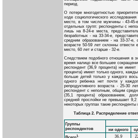
период.
О потере многодетностью приоритетн
ходе социологического исследования
место, в том числе мужчины - 43-45-
отдельных групп: респонденты с неп
лишь на 8-24-е места, представител
безработных - на 33-34-е, представит
средним образованием - на 33-37-е,
возрасте 50-59 лет склонны отвести ей
место, 60 лет и старше - 32-е.
Следствием подобного отношения в зн
время налицо все большее сокращение
респондент (36,9 процента) не имеет
процента) имеет только одного, каждый
больше детей только у каждого восьм
одного ребенка нет почти у каждог
репродуктивного возраста - 25-30 ле
респондент с неполным, общим средни
(35,1 процента) образованием, до
средней прослойки не превышает 9,2 
некоторых группах такие респонденты 
Таблица 2. Распределение ответ
Группы
респондентов
ни одного
о
1
36,9
2
Всего
: