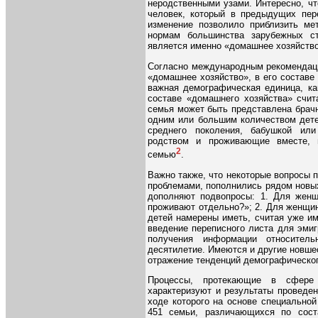
неродственными узами. Интересно, ч
человек, который в предыдущих пер
изменение позволило приблизить ме
нормам большинства зарубежных ст
является именно «домашнее хозяйство
Согласно международным рекомендаци
«домашнее хозяйство», в его составе
важная демографическая единица, ка
составе «домашнего хозяйства» счит
семья может быть представлена брачн
одним или большим количеством детей
среднего поколения, бабушкой ил
родством и проживающие вместе, 
2
семью
.
Важно также, что некоторые вопросы 
проблемами, пополнились рядом новых
дополняют подвопросы: 1. Для женщ
проживают отдельно?»; 2. Для женщин
детей намерены иметь, считая уже и
введение переписного листа для эми
получения информации относител
десятилетие. Имеются и другие новше
отражение тенденций демографическог
Процессы, протекающие в сфере в
характеризуют и результаты проведен
ходе которого на основе специально
451 семьи, различающихся по сос