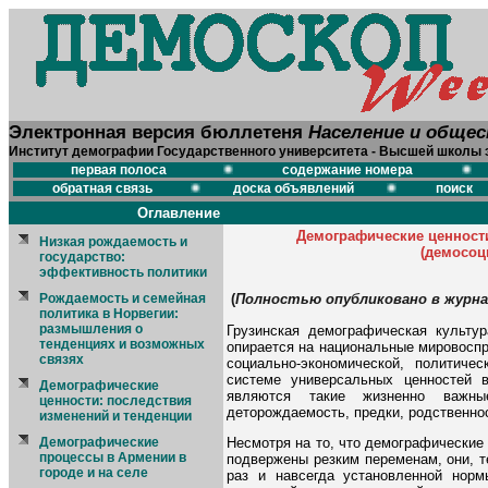
Электронная версия бюллетеня
Население и обще
Институт демографии Государственного университета - Высшей школы 
первая полоса
содержание номера
обратная связь
доска объявлений
поиск
Оглавление
Демографические ценности
Низкая рождаемость и
(демосоц
государство:
эффективность политики
Рождаемость и семейная
(
Полностью опубликовано в журнале
политика в Норвегии:
размышления о
Грузинская демографическая культу
тенденциях и возможных
опирается на национальные мировоспр
связях
социально-экономической, политиче
системе универсальных ценностей 
Демографические
являются такие жизненно важны
ценности: последствия
деторождаемость, предки, родственнос
изменений и тенденции
Несмотря на то, что демографические
Демографические
процессы в Армении в
подвержены резким переменам, они, т
городе и на селе
раз и навсегда установленной нор