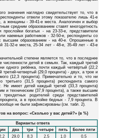
ого значения наглядно свидетельствует то, что в
 респонденты отвели этому показателю лишь 41-е
е, а женщины - 39-41-е места. Аналогичен и выбор
олным средним образованием ставят многодетность
и прослойки богатых - на 23-33-е, представители
ели наемных работников - 32-50-е, респонденты со
 с высшим образованием - на 40-е. Опрошенные в
 31-32-е места, 25-34 лет - 48-е, 35-49 лет - 43-е
ачительной степени является то, что в последнее
 численности детей в семьях. Так, каждый третий
 ни одного ребёнка, почти каждый четвёртый (22,2
 третий-четвертый (29,0 процента) - двух, а трое и
ого (12,3 процента). Примечательно и то, что ни
о третьего (31,5 процента) респондента самого
т. Не имеет детей каждый третий (33,3 процента)
м и техническим (37,9 процента), а также высшим
ля трехдетных родителей среди представителей
процента, а в прослойке бедных - 7,9 процента. В
вообще не были зафиксированы (см. табл. 2).
ов на вопрос: «Сколько у вас детей?» (в %)
Варианты ответа
дин
два
три
четыре
пять
Более пяти
2,2
29,0
8,3
2,5
1,0
0,5