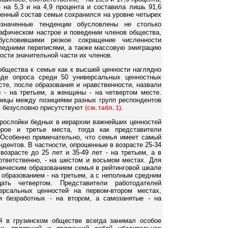
 на 5,3 и на 4,9 процента и составила лишь 91,6
венный состав семьи сохранился на уровне четырех
значенные тенденции обусловлены не столько
афическом настрое и поведении членов общества,
бусловившими резкое сокращение численности
ледними переписями, а также массовую эмиграцию
ости значительной части их членов.
общества к семье как к высшей ценности наглядно
оде опроса среди 50 универсальных ценностных
сте, после образования и нравственности, назвали
- на третьем, а женщины - на четвертом месте.
ницы между позициями разных групп респондентов
я безусловно присутствуют
(см. табл. 1).
прослойки бедных в иерархии важнейших ценностей
орое и третье места, тогда как представители
. Особенно примечательно, что семья имеет самый
дентов. В частности, опрошенные в возрасте 25-34
озрасте до 25 лет и 35-49 лет - на треть­ем, а в
оответственно, - на шестом и восьмом местах. Для
ническим образованием семья в рейтинговой шкале
 образованием - на третьем, а с неполным средним
ать четвертом. Представители работодателей
рсальных ценностей на первом-втором местах,
и безработных - на втором, а самозанятые - на
й в грузинском обществе всегда занимал особое