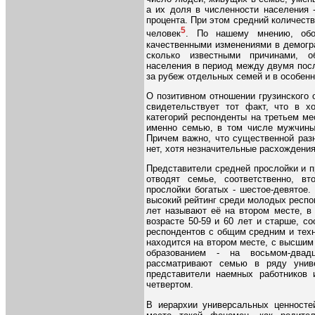
а их доля в численности населения -
процента. При этом средний количест
5
человек
. По нашему мнению, обо
качественными изменениями в демогр
сколько известными причинами, о
населения в период между двумя пос
за рубеж отдельных семей и в особенн
О позитивном отношении грузинского 
свидетельствует тот факт, что в х
категорий респонденты на третьем ме
именно семью, в том числе мужчины 
Причем важно, что существенной раз
нет, хотя незначительные расхождени
Представители средней прослойки и 
отводят семье, соответственно, вт
прослойки богатых - шестое-девятое
высокий рейтинг среди молодых респон
лет называют её на втором месте, в в
возрасте 50-59 и 60 лет и старше, с
респондентов с общим средним и тех
находится на втором месте, с высшим
образованием - на восьмом-двадц
рассматривают семью в ряду униве
представители наемных работников 
четвертом.
В иерархии универсальных ценносте