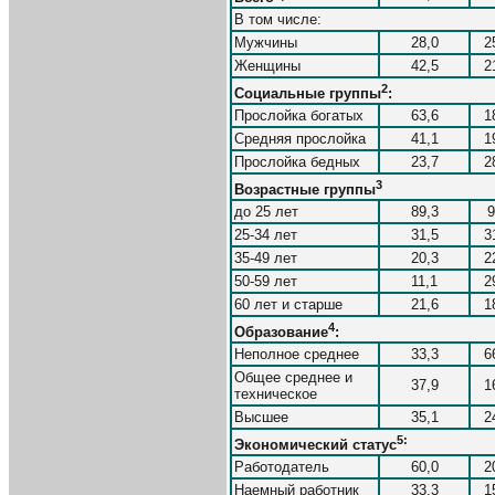
В том числе:
Мужчины
28,0
2
Женщины
42,5
2
2
Социальные группы
:
Прослойка богатых
63,6
1
Средняя прослойка
41,1
1
Прослойка бедных
23,7
2
3
Возрастные группы
до 25 лет
89,3
9
25-34 лет
31,5
3
35-49 лет
20,3
2
50-59 лет
11,1
2
60 лет и старше
21,6
1
4
Образование
:
Неполное среднее
33,3
6
Общее среднее и
37,9
1
техническое
Высшее
35,1
2
5:
Экономический статус
Работодатель
60,0
2
Наемный работник
33,3
1