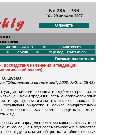
№ 285 - 286
16 - 29 апреля 2007
О проекте
ство
экономики
читальный зал
приложения
архив
перевод translation
Глазами аналитиков
: последствия изменений и тенденции
иологический анализ)
О. Шургая
 "Общество и экономика", 2006, №2, с. 15-43
)
ра уходит своими корнями в глубокое прошлое и
иятие, обычаи и традиции, весь многовековой опыт
ской и культурной жизни грузинского народа. В
в грузинском обществе и сейчас приоритетными
е компоненты, как семья, родители, дети,
ть и т.д.
 ценности в определенной мере консервативны и не
ем не менее, не могут рассматриваться в качестве
мы. По ходу развития общества и общественных