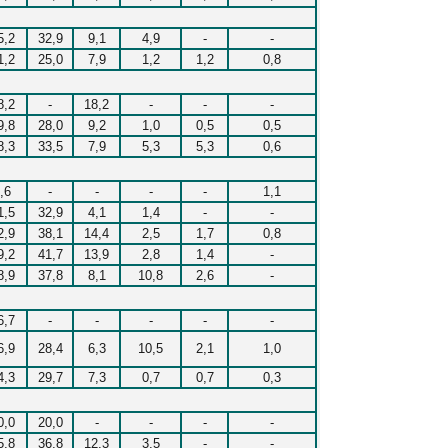
5,2
32,9
9,1
4,9
-
-
1,2
25,0
7,9
1,2
1,2
0,8
8,2
-
18,2
-
-
-
9,8
28,0
9,2
1,0
0,5
0,5
8,3
33,5
7,9
5,3
5,3
0,6
,6
-
-
-
-
1,1
1,5
32,9
4,1
1,4
-
-
2,9
38,1
14,4
2,5
1,7
0,8
9,2
41,7
13,9
2,8
1,4
-
8,9
37,8
8,1
10,8
2,6
-
6,7
-
-
-
-
-
6,9
28,4
6,3
10,5
2,1
1,0
4,3
29,7
7,3
0,7
0,7
0,3
0,0
20,0
-
-
-
-
5,8
36,8
12,3
3,5
-
-