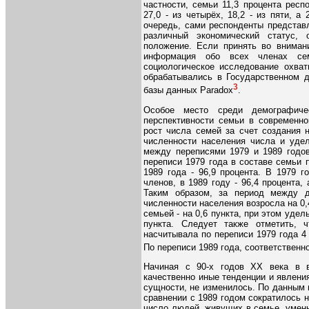
частности, семьи 11,3 процента респо
27,0 - из четырёх, 18,2 - из пяти, а
очередь, сами респонденты представ
различный экономический статус, 
положение. Если принять во вниман
информация обо всех членах сем
социологическое исследование охват
обрабатывались в Государственном д
3
базы данных Paradox
.
Особое место среди демографиче
перспективности семьи в современно
рост числа семей за счет создания 
численности населения числа и уде
между переписями 1979 и 1989 годов
переписи 1979 года в составе семьи 
1989 года - 96,9 процента. В 1979 
членов, в 1989 году - 96,4 процента, 
Таким образом, за период между 
численности населения возросла на 0,
семьей - на 0,6 пункта, при этом удел
пункта. Следует также отметить,
насчитывала по переписи 1979 года 4 ч
По переписи 1989 года, соответственно, 
Начиная с 90-х годов XX века в в
качественно иные тенденции и явлени
сущности, не изменилось. По данным 
сравнении с 1989 годом сократилось на
число людей, живущих в семье, уменьш