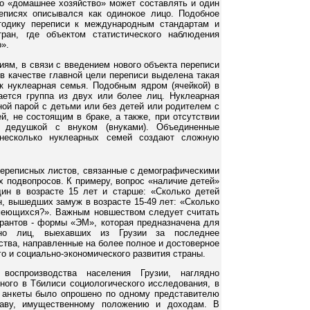
то «домашнее хозяйство» может составлять и один
еписях описывался как одинокое лицо. Подобное
тодику переписи к международным стандартам и
ран, где объектом статистического наблюдения
».
ям, в связи с введением нового объекта переписи
 в качестве главной цели переписи выделена такая
к нуклеарная семья. Подобным ядром (ячейкой) в
ается группа из двух или более лиц. Нуклеарная
ой парой с детьми или без детей или родителем с
, не состоящим в браке, а также, при отсутствии
и дедушкой с внуком (внуками). Объединенные
несколько нуклеарных семей создают сложную
переписных листов, связанные с демографическими
 подвопросов. К примеру, вопрос «наличие детей»
ин в возрасте 15 лет и старше: «Сколько детей
, вышедших замуж в возрасте 15-49 лет: «Сколько
меющихся?». Важным новшеством следует считать
грантов - формы «ЭМ», которая предназначена для
ьно лиц, выехавших из Грузии за последнее
ства, направленные на более полное и достоверное
о и социально-экономического развития страны.
оспроизводства населения Грузии, наглядно
ного в Тбилиси социологического исследования, в
й анкеты было опрошено по одному представителю
таву, имущественному положению и доходам. В