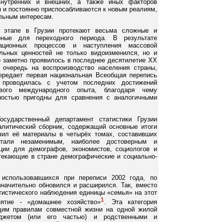
внутренних и внешних, а также иных факторов
 и постоянно приспосабливаются к новым реалиям,
льным интересам.
 этапе в Грузии протекают весьма сложные и
ерные для переходного периода. В результате
ационных процессов и наступления массовой
льных ценностей не только видоизменился, но и
о заметно проявилось в последнее десятилетие XX
очередь на воспроизводство населения страны,
ередает первая национальная Всеобщая перепись
 проводилась с учетом последних достижений
вого международного опыта, благодаря чему
ностью пригодны для сравнения с аналогичными
осударственный департамент статистики Грузии
налитический сборник, содержащий основные итоги
вил её материалы в четырёх томах, составивших
стали незаменимым, наиболее достоверным и
ции для демографов, экономистов, социологов и
текающие в стране демографические и социально-
 использовавшихся при переписи 2002 года, по
начительно обновился и расширился. Так, вместо
тистического наблюдения единицы «семья» на этот
1
нятие - «домашнее хозяйство»
. Эта категория
щим правилам совместной жизни на одной жилой
жетом (или его частью) и родственными и