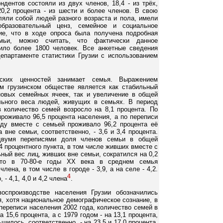
ндентов состояли из двух членов, 18,4 - из трёх,
 20,2 процента - из шести и более членов. В свою
ляли собой людей разного возраста и пола, имели
образовательный ценз, семейное и социальное
ие, что в ходе опроса была получена подробная
ьи, можно считать, что фактически данное
ило более 1800 человек. Все анкетные сведения
епартаменте статистики Грузии с использованием
ских ценностей занимает семья. Выражением
м грузинском обществе является как стабильный
новых семейных ячеек, так и увеличение в общей
льного веса людей, живущих в семьях. В период
 количество семей возросло на 8,1 процента. По
проживало 96,5 процента населения, а по переписи
году вместе с семьей проживало 96,2 процента её
а вне семьи, соответственно, - 3,6 и 3,4 процента.
двумя переписями доля членов семьи в общей
4 процентного пункта, в том числе живших вместе с
ьный вес лиц, живших вне семьи, сократился на 0,2
 что в 70-80-е годы XX века в среднем семья
лена, в том числе в городе - 3,9, а на селе - 4,2.
4
- 4,1, 4,0 и 4,2 члена
.
оспроизводстве населения Грузии обозначились
я, хотя национальное демографическое сознание, в
переписи населения 2002 года, количество семей в
 15,6 процента, а с 1979 годом - на 13,1 процента,
илось, соответственно, - на 23,5 и 17,0 процента,