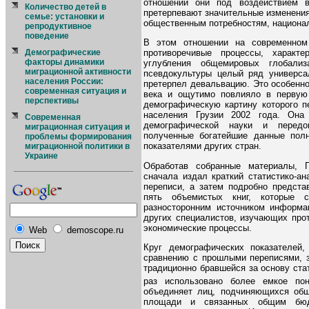
отношений они под воздействием 
Количество детей в
претерпевают значительные изменения
семье: установки и
общественным потребностям, национа
репродуктивное
поведение
В этом отношении на современном
Демографические
противоречивые процессы, характ
факторы динамики
углубления общемировых глобализ
миграционной активности
псевдокультуры целый ряд универса
населения России:
претерпел девальвацию. Это особенн
современная ситуация и
века и ощутимо повлияло в первую 
перспективы
демографическую картину которого п
населения Грузии 2002 года. Она
Современная
демографической науки и передо
миграционная ситуация и
полученные богатейшие данные пол
проблемы формирования
показателями других стран.
миграционной политики в
Украине
Обработав собранные материалы, Г
сначала издал краткий статистико-а
переписи, а затем подробно предста
пять объемистых книг, которые 
разносторонним источником информа
других специалистов, изучающих про
экономические процессы.
Web
demoscope.ru
Круг демографических показателей,
сравнению с прошлыми переписями, з
традиционно бравшейся за основу ста
раз использовано более емкое по
объединяет лиц, подчиняющихся об
площади и связанных общим бюд