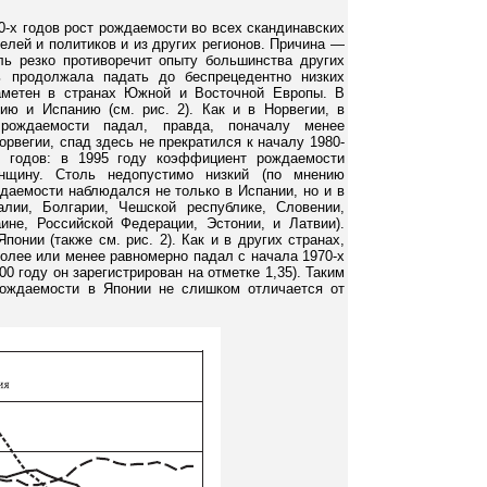
-х годов рост рождаемости во всех скандинавских
елей и политиков и из других регионов. Причина —
ль резко противоречит опыту большинства других
ь продолжала падать до беспрецедентно низких
аметен в странах Южной и Восточной Европы. В
ию и Испанию (см. рис. 2). Как и в Норвегии, в
рождаемости падал, правда, поначалу менее
орвегии, спад здесь не прекратился к началу 1980-
х годов: в 1995 году коэффициент рождаемости
нщину. Столь недопустимо низкий (по мнению
даемости наблюдался не только в Испании, но и в
алии, Болгарии, Чешской республике, Словении,
ине, Российской Федерации, Эстонии, и Латвии).
онии (также см. рис. 2). Как и в других странах,
олее или менее равномерно падал с начала 1970-х
00 году он зарегистрирован на отметке 1,35). Таким
рождаемости в Японии не слишком отличается от