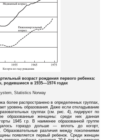
ртильный возраст рождения первого ребенка:
, родившиеся в 1935—1974 годах
System, Statistics Norway
ка более распространено в определенных группах,
ает уровень образования. Даже если откладывание
разовательных группах (см. рис. 4), лидируют по
лее образованные женщины: среди них данная
орты 1945 г.р. В наименее образованной группе
далось гораздо дольше — вплоть до когорт,
в. Образовательные различия между поколениями
нщины появляется первый ребенок. Среди женщин
ия первого ребенка составил 20,6 лет в наименее