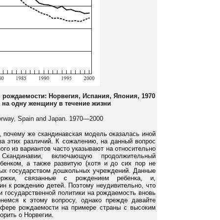
рождаемости: Норвегия, Испания, Япония, 1970
 на одну женщину в течение жизни
 Norway, Spain and Japan. 1970—2000
, почему же скандинавская модель оказалась иной
за этих различий. К сожалению, на данный вопрос
ного из вариантов часто указывают на относительно
кандинавии, включающую продолжительный
бенком, а также развитую (хотя и до сих пор не
мых государством дошкольных учреждений. Данные
ржки, связанные с рождением ребенка, и,
ин к рождению детей. Поэтому неудивительно, что
и государственной политики на рождаемость вновь
немся к этому вопросу, однако прежде давайте
сфере рождаемости на примере страны с высоким
рить о Норвегии.