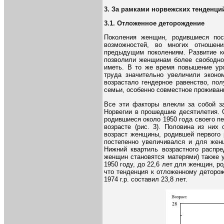
3. За рамками норвежских тенденци
3.1. Отложенное деторождение
Поколения женщин, родившиеся пос
возможностей, во многих отношен
предыдущим поколениям. Развитие ко
позволили женщинам более свободн
иметь. В то же время повышение ур
труда значительно увеличили эконо
возрастало гендерное равенство, по
семьи, особенно совместное проживани
Все эти факторы влекли за собой з
Норвегии в прошедшие десятилетия. 
родившиеся около 1950 года своего п
возрасте (рис. 3). Половина из них
возраст женщины, родившей первого 
постепенно увеличивался и для женщ
Нижний квартиль возрастного распре
женщин становятся матерями) также 
1950 году, до 22,6 лет для женщин, р
что тенденция к отложенному деторо
1974 г.р. составил 23,8 лет.