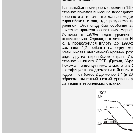
Начавшийся примерно с середины 1980
странах привлек внимание исследоват
конечно же, в том, что данная моде
европейских стран, где рождаемост
уровней. Этот спад был особенно з
качестве примера сопоставим Норвег
Испании в 1970-е годы уровень 
стремительно. Однако, в отличие от Н
х, а продолжился вплоть до 1990-
составил 1,2 ребенка на одну же
большинства аналитиков) уровень рож
ряде других европейских стран: Ит
странах бывшего СССР (Грузии, Укра
Похожая тенденция имела место и в Яп
коэффициент рождаемости в Японии б
годов — от более 2 до менее 1,4 (в 20
образом, нынешний низкий уровень 
ситуации в европейских странах.