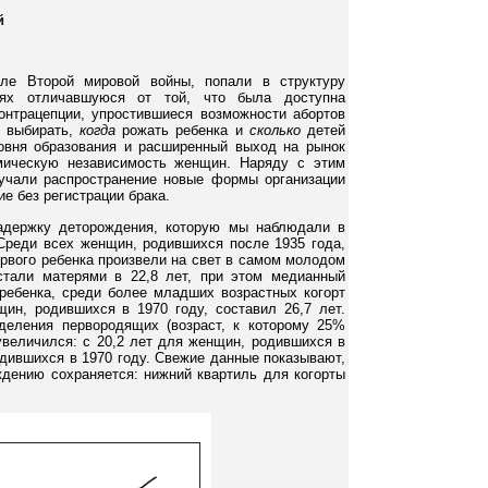
й
ле Второй мировой войны, попали в структуру
иях отличавшуюся от той, что была доступна
нтрацепции, упростившиеся возможности абортов
о выбирать,
когда
рожать ребенка и
сколько
детей
овня образования и расширенный выход на рынок
мическую независимость женщин. Наряду с этим
лучали распространение новые формы организации
е без регистрации брака.
адержку деторождения, которую мы наблюдали в
Среди всех женщин, родившихся после 1935 года,
ервого ребенка произвели на свет в самом молодом
 стали матерями в 22,8 лет, при этом медианный
ребенка, среди более младших возрастных когорт
ин, родившихся в 1970 году, составил 26,7 лет.
деления первородящих (возраст, к которому 25%
увеличился: с 20,2 лет для женщин, родившихся в
одившихся в 1970 году. Свежие данные показывают,
ждению сохраняется: нижний квартиль для когорты