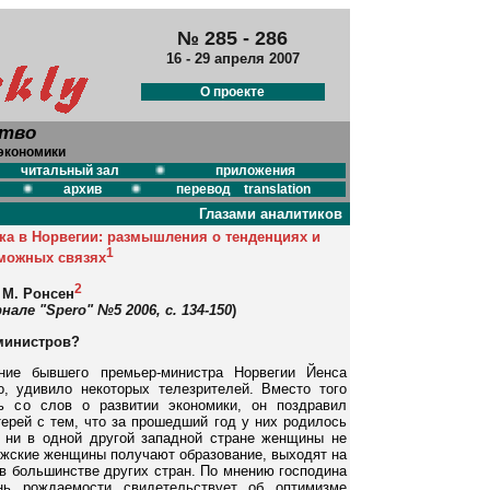
№ 285 - 286
16 - 29 апреля 2007
О проекте
ство
экономики
читальный зал
приложения
архив
перевод translation
Глазами аналитиков
ка в Норвегии: размышления о тенденциях и
1
можных связях
2
М. Ронсен
але "Spero" №5 2006, с. 134-150
)
министров?
ение бывшего премьер-министра Норвегии Йенса
о, удивило некоторых телезрителей. Вместо того
ь со слов о развитии экономики, он поздравил
ерей с тем, что за прошедший год у них родилось
о ни в одной другой западной стране женщины не
ежские женщины получают образование, выходят на
 в большинстве других стран. По мнению господина
ень рождаемости свидетельствует об оптимизме