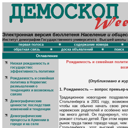
Электронная версия бюллетеня
Население и обще
Институт демографии Государственного университета - Высшей школы 
первая полоса
содержание номера
обратная связь
доска объявлений
поиск
Оглавление
Рождаемость и семейная полити
Низкая рождаемость и
воз
государство:
эффективность политики
Рождаемость и семейная
(
Опубликовано в журн
политика в Норвегии:
размышления о
1. Рождаемость — вопрос премьер-
тенденциях и возможных
связях
Традиционное новогоднее поздравл
Демографические
Стольтенберга в 2001 году, возможн
ценности: последствия
чтобы как обычно начать свою реч
изменений и тенденции
норвежских родителей и особенно мат
так много детей. Он подчеркнул, чт
Демографические
рожают столько детей. При этом норв
процессы в Армении в
рынок труда также гораздо чаще, чем
городе и на селе
Стольтенберга, этот высокий уров