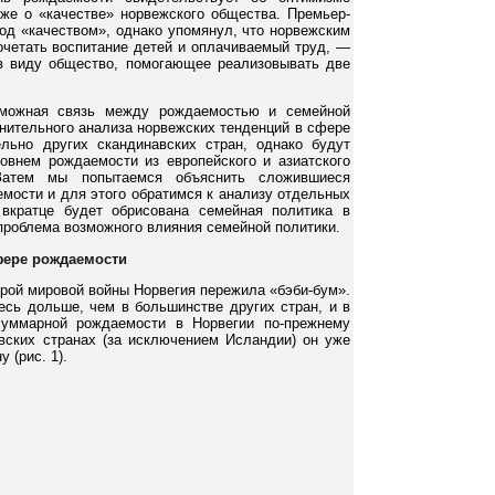
кже о «качестве» норвежского общества. Премьер-
под «качеством», однако упомянул, что норвежским
четать воспитание детей и оплачиваемый труд, —
в виду общество, помогающее реализовывать две
зможная связь между рождаемостью и семейной
внительного анализа норвежских тенденций в сфере
льно других скандинавских стран, однако будут
овнем рождаемости из европейского и азиатского
атем мы попытаемся объяснить сложившиеся
мости и для этого обратимся к анализу отдельных
 вкратце будет обрисована семейная политика в
проблема возможного влияния семейной политики.
фере рождаемости
орой мировой войны Норвегия пережила «бэби-бум».
есь дольше, чем в большинстве других стран, и в
суммарной рождаемости в Норвегии по-прежнему
авских странах (за исключением Исландии) он уже
 (рис. 1).