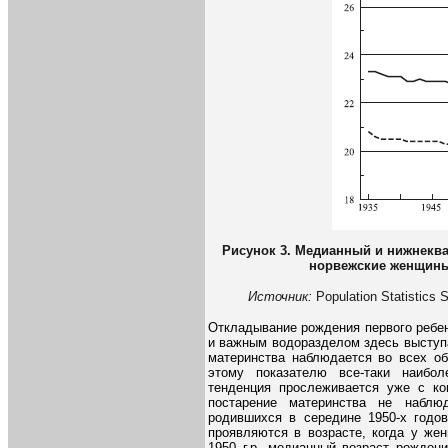
Рисунок 3. Медианный и нижнеква
норвежские женщины
Источник:
Population Statistics 
Откладывание рождения первого ребен
и важным водоразделом здесь выступ
материнства наблюдается во всех об
этому показателю все-таки наибо
тенденция прослеживается уже с ког
постарение материнства не наблю
родившихся в середине 1950-х годо
проявляются в возрасте, когда у же
1950 г.р. медианный возраст рожден