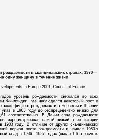
 рождаемости в скандинавских странах, 1970—
на одну женщину в течение жизни
velopments in Europe 2001, Council of Europe
 годов уровень рождаемости снижался во всех
ем Финляндии, где наблюдался некоторый рост в
0-х коэффициент рождаемости в Норвегии и Швеции
, упав в 1983 году до беспрецедентно низких для
,61 соответственно. В Дании спад рождаемости
ов, зарегистрировав самый низкий в ее истории
 1983 году. В отличие от других скандинавских
ткий период роста рождаемости в начале 1980-х
ный спад в 1986—1987 годах (около 1,6 в расчете