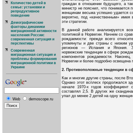
Количество детей в
граждан в отношении будущего, а та
семье: установки и
министр не пояснил, что понимается 
репродуктивное
женщинам весьма успешно удается со
поведение
вероятно, под «качественным» имея 
эти стратегии.
Демографические
факторы динамики
В данной работе анализируется во
миграционной активности
политикой в Норвегии. Начнем со сра
населения России:
рождаемости: прежде всего относите
современная ситуация и
упомянуты и две страны с низким ур
перспективы
регионов — Испания и Япония. З
Современная
норвежские тенденции в сфере рождае
миграционная ситуация и
компонентов рождаемости. Наконец,
проблемы формирования
Норвегии и более подробно освещена 
миграционной политики в
Украине
2. Противоположные тенденции в с
Как и многие другие страны, после Вт
Однако этот всплеск продолжался зд
начале 1970-х годов коэффициент 
составлял 2,5. В других же скандин
упал до менее 2 детей на одну женщину
Web
demoscope.ru