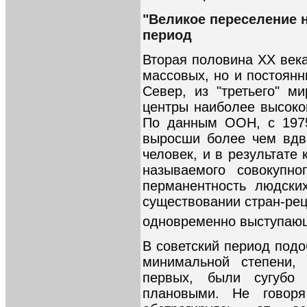
"Великое переселение 
период
Вторая половина XX века
массовых, но и постоян
Север, из "третьего" м
центры наиболее высоког
По данным ООН, с 1975
выросши более чем вдв
человек, и в результате
называемого совокупн
перманентность людски
существовании стран-рец
одновременно выступающ
В советский период под
минимальной степени, 
первых, были сугубо
плановыми. Не говор