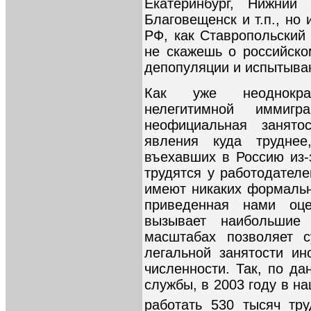
Екатеринбург, Нижний 
Благовещенск и т.п., но
РФ, как Ставропольский 
не скажешь о российск
депопуляции и испытыва
Как уже неоднократ
нелегитимной иммигр
неофициальная занято
явления куда труднее
въехавших в Россию из-
трудятся у работодателе
имеют никаких формальн
приведенная нами оц
вызывает наибольши
масштабах позволяет с
легальной занятости и
численности. Так, по д
службы, в 2003 году в н
работать 530 тысяч тр