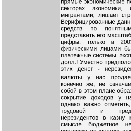
прямые экономические по
секторах экономики, 
мигрантами, лишает ст
Верифицированные данн
средств по понятны
представить его масшта
цифры: только в 200
физическими лицами бы
платежные системы, эксп
долл.! Уместно предполо
этих денег - нерезид
валюты у нас продает
конечно же, не означа
собой в этом плане обра
сокрытие доходов у на
однако важно отметить
трудовой и предпр
нерезидентов в казну
смысле бюджетное не
программ во многом леж