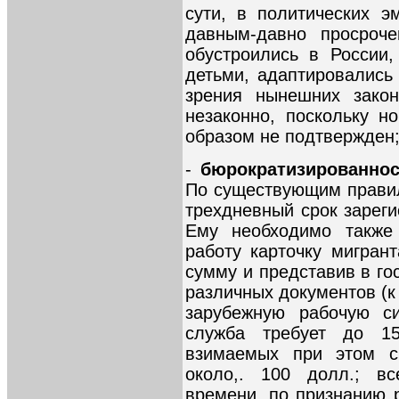
сути, в политических 
давным-давно просроч
обустроились в России
детьми, адаптировались
зрения нынешних зако
незаконно, поскольку н
образом не подтвержден
-
бюрократизированно
По существующим прави
трехдневный срок зареги
Ему необходимо также
работу карточку мигран
сумму и представив в го
различных документов (к
зарубежную рабочую си
служба требует до 15
взимаемых при этом с 
около,. 100 долл.; в
времени, по признанию 