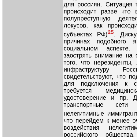
для россиян. Ситуация 
происходит разве что 
полупреступную деят
локусов, как происход
25
субъектах РФ)
. Диск
причинах подобного 
социальном аспекте.
заострять внимание на
того, что нерезиденты,
инфраструктуру Рос
свидетельствуют, что п
для подключения к с
требуется медицинс
удостоверение и пр. Д
транспортные сети 
нелегитимные иммигран
что перейдем к менее 
воздействия нелеги
российского общест