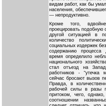
видам работ, как бы умал
населения, обеспечившег
— непродуктивно.
Кроме того, вдвойне
проецировать подобную с
другой ситуацией в по
количество политическ
социальных издержек без
содержанию процесса 
время определило небл
национального хозяйст
стал отъезд на Запад
работников - "утечка 
сейчас бросают вызов п
Правда, в количествен
рабочей силы в разы 
притоком, чего, однако
соотношении названн
следует отрицать, что