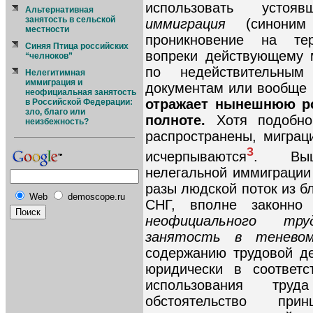
использовать уст
Альтернативная
занятость в сельской
иммиграция
(сино
местности
проникновение на те
Синяя Птица российских
вопреки действующему 
“челноков”
по недействительны
Нелегитимная
иммиграция и
документам или вообще б
неофициальная занятость
отражает нынешнюю ро
в Российской Федерации:
зло, благо или
полноте.
Хотя подобно
неизбежность?
распространены, миграц
3
исчерпываются
. Выше
нелегальной иммиграции
разы людской поток из б
Web
demoscope.ru
СНГ, вполне законн
неофициального тр
занятость в тенево
содержанию трудовой д
юридически в соответс
использования труд
обстоятельство при