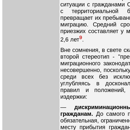
ситуации с гражданами 
с территориальной 
превращает их пребыван
миграцию. Средний сро
приезжих составляет у м
9
2,6 лет
.
Вне сомнения, в свете ск
второй стереотип - "пр
миграционного законодат
несовершенно, поскольк
среди всех без исклю
углубляясь в доскона
правил и положений,
издержки:
—
дискриминацион
гражданам.
До самого 
обязательная, ограничен
месту прибытия гражда