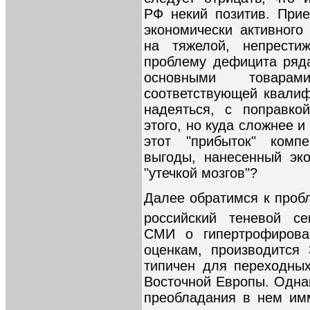
РФ некий позитив. Прие
экономически активного
на тяжелой, непрести
проблему дефицита ряда
основными товарам
соответствующей квалиф
надеяться, с поправко
этого, но куда сложнее и
этот "прибыток" комп
выгоды, нанесенный эк
"утечкой мозгов"?
Далее обратимся к проб
российский теневой сек
СМИ о гипертрофирова
оценкам, производится 
типичен для переходны
Восточной Европы. Однак
преобладания в нем им