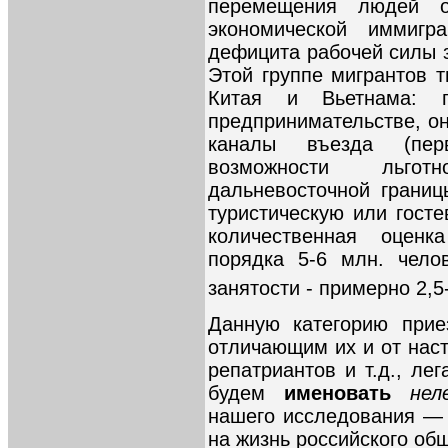
перемещения людей о
экономической иммигр
дефицита рабочей силы з
Этой группе мигрантов т
Китая и Вьетнама: 
предпринимательстве, о
каналы въезда (пер
возможности льгот
дальневосточной границ
туристическую или гост
количественная оценк
порядка 5-6 млн. чело
занятости - примерно 2,5
Данную категорию прие
отличающим их и от наст
репатриантов и т.д., л
будем
именовать
нел
нашего исследования —
на жизнь российского об