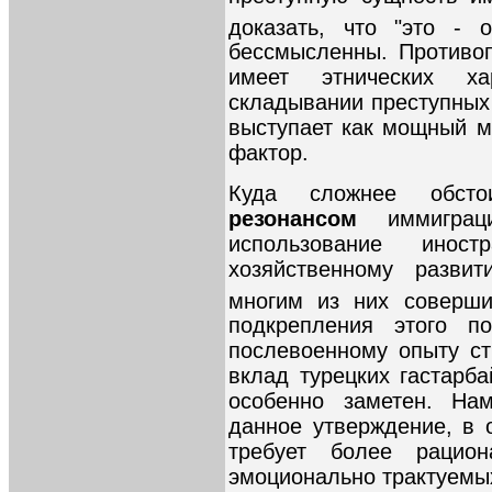
доказать, что "это - 
бессмысленны. Противо
имеет этнических ха
складывании преступных 
выступает как мощный 
фактор.
Куда сложнее обс
резонансом
иммигра
использование иност
хозяйственному развит
многим из них соверши
подкрепления этого п
послевоенному опыту ст
вклад турецких гастарб
особенно заметен. Нам
данное утверждение, в 
требует более рацио
эмоционально трактуемых