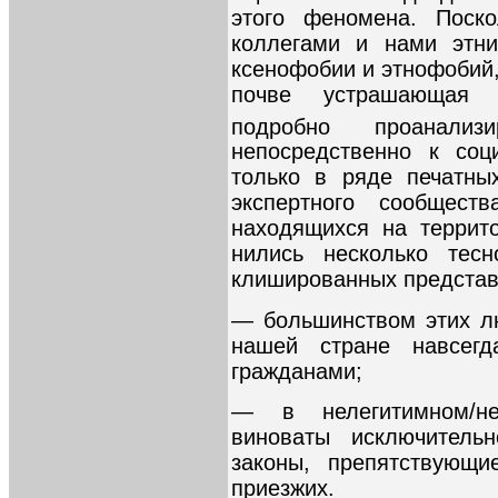
этого феномена. Поск
коллегами и нами этни
ксенофобии и этнофобий,
почве устрашающая 
подробно проанализ
непосредственно к соц
только в ряде печатны
экспертного сообще­ст
находящихся на террит
нились несколько тес
клишированных представ
— большинством этих л
нашей стране навсегд
гражданами;
— в нелегитимном/не
виноваты исключительн
законы, препятствующи
приезжих.