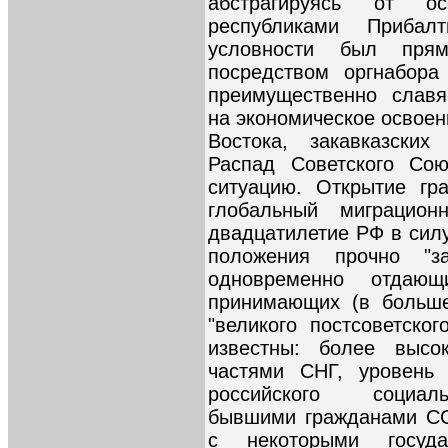
абстрагируясь от о
республиками Прибал
условности был прям
посредством оргнабора
преимущественно славя
на экономическое освоен
Востока, закавказских
Распад Советского Со
ситуацию. Открытие гр
глобальный миграцион
двадцатилетие РФ в силу
положения прочно "за
одновременно отдаю
принимающих (в больше
"великого постсоветско
известны: более высо
частями СНГ, уровень 
российского социаль
бывшими гражданами СС
с некоторыми госуда