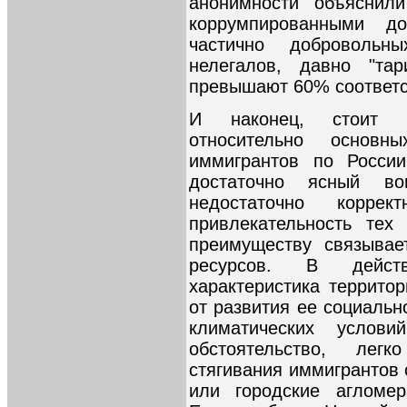
анонимности объяснил
коррумпированными д
частично добровольн
нелегалов, давно "та
превышают 60% соответс
И наконец, стоит к
относительно основн
иммигрантов по России
достаточно ясный во
недостаточно корре
привлекательность тех
преимуществу связывае
ресурсов. В действ
характеристика террито
от развития ее социальн
климатических услов
обстоятельство, лег
стягивания иммигрантов 
или городские агломер