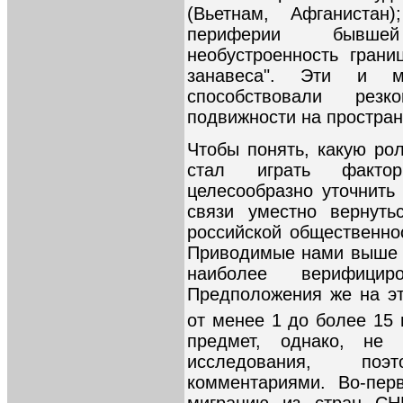
(Вьетнам, Афганистан
периферии бывшей
необустроенность гран
занавеса". Эти и мн
способствовали рез
подвижности на про­стра
Чтобы понять, какую ро
стал играть фактор
целесообразно уточнить
связи уместно вернуть
российской общественнос
Приводимые нами выше ц
наиболее верифицир
Предположения же на эт
от менее 1 до более 15 
предмет, однако, не
исследования, по
комментариями. Во-пер
миграцию из стран СНГ