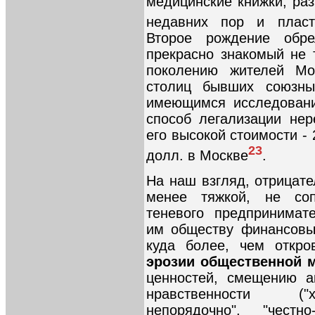
медицинские книжки, раз
недавних пор и пласт
Второе рождение обре
прекрасно знакомый не 
поколению жителей Мо
столиц бывших союзны
имеющимся исследовани
способ легализации нер
его высокой стоимости - 
23
долл. в Москве
.
На наш взгляд, отрицат
менее тяжкой, не со
теневого предпринимат
им обществу финансовы
куда более, чем откро
эрозии общественной 
ценностей, смещению а
нравственности ("х
непорядочно", "честн