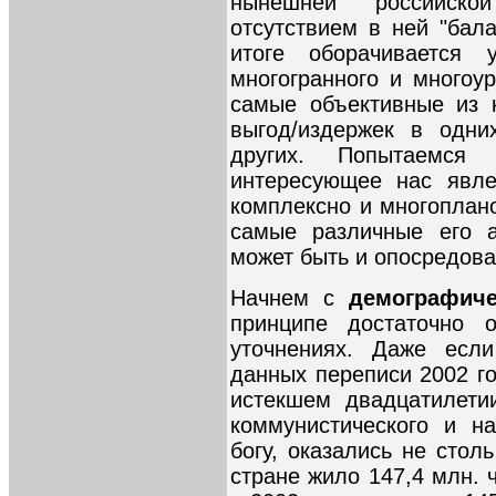
нынешней российск
отсутствием в ней "бал
итоге оборачивается у
многогранного и многоу
самые объективные из 
выгод/издержек в одни
других. Попытаемся
интересующее нас явле
комплексно и многоплан
самые различные его а
может быть и опосредован
Начнем с
демографич
принципе достаточно 
уточнениях. Даже если
данных переписи 2002 г
истекшем двадцатилети
коммунистического и на
богу, оказались не стол
стране жило 147,4 млн. ч