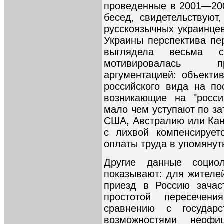
проведенные в 2001—20
бесед, свидетельствуют
русскоязычных украинце
Украины перспектива пе
выглядела весьма с
мотивировалась п
аргументацией: объекти
российского вида на по
возникающие на "росси
мало чем уступают по за
США, Австралию или Кана
с лихвой компенсирует
оплаты труда в упомянут
Другие данные социол
показывают: для жителе
приезд в Россию зачас
простотой пересече
сравнению с государ
возможностями неофиц