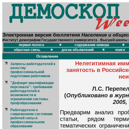
Электронная версия бюллетеня
Население и обще
Институт демографии Государственного университета - Высшей школы 
первая полоса
содержание номера
обратная связь
доска объявлений
поиск
Оглавление
Нелегитимная имм
Запросы работодателей к
качеству
занятость в Российск
профессиональной
неи
подготовки работников
"Дефицит квалификации
персонала": требования
Л.С. Перепе
работодателей и
(
Опубликовано в журн
возможности и
ограничения системы
2005,
профобразования
Работодатели о
Предварим анализ проб
современном состоянии
статьи, рядом терми
рабочей силы и
профессиональном
тематических ограничен
образовании