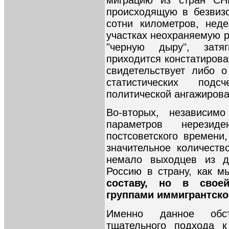
происходящую в безвиз
сотни километров, нед
участках неохраняемую р
"черную дыру", зат
приходится констатирова
свидетельствует либо 
статистических под
политической ангажирова
Во-вторых, независимо
параметров нерезид
постсоветского времени
значительное количеств
немало выходцев из да
Россию в страну, как 
составу, но в свое
группами иммигрантско
Именно данное обст
тщательного подхода к