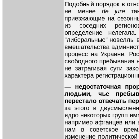
Подобный порядок в отно
не менее
de jure
та
приезжающие на сезонн
из соседних регион
определение нелегала.
"либеральные" новеллы в
вмешательства админист
процесс на Украине. Ро
свободного пребывания н
не затрагивая сути зак
характера регистрационн
—
недостаточная про
людьми, чье пребыв
перестало отвечать пе
за этого в двусмыслен
ядро некоторых групп им
например афганцев или 
нам в советское врем
изменение политической