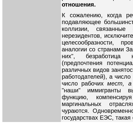
отношения.
К сожалению, когда ре
подавляющее большинст
коллизии, связанны
нерезидентов, исключите
целесообразности, про
аналогии со странами Зап
них", безработица 
(предпочтения потенци
различных видов занятос
работодателей), а число
число рабочих
мест, a 
"наши" иммигранты в
функцию, компенсир
маргинальных отрасл
чураются. Одновременно
государствах ЕЭС, такая 