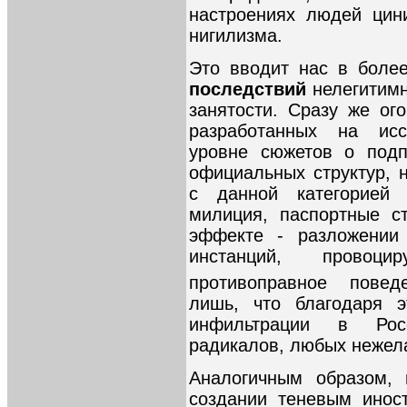
настроениях людей цин
нигилизма.
Это вводит нас в боле
последствий
нелегитим
занятости. Сразу же ог
разработанных на исс
уровне сюжетов о подп
официальных структур, 
с данной категорией 
милиция, паспортные с
эффекте - разложении 
инстанций, провоц
противоправное повед
лишь, что благодаря э
инфильтрации в Рос
радикалов, любых нежел
Аналогичным образом, 
создании теневым инос