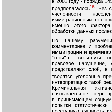
в 2002 году - порядка 14
15
предполагалось
. Без 
численности насе
иммиграционным его пр
именно этого фактора
обработки данных послед
По нашему разумени
комментариев и пробл
иммиграции и кримина
"тени" по своей сути - н
правовое нарушение, 
представляют слой, в 
творятся уголовные пре
интерпретацию такой реа
Криминальная активн
связывается не с первоп
в принимающем социуме
попытки статистически
преступную сущность им