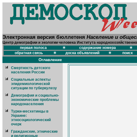
Электронная версия бюллетеня
Население и обще
Центр демографии и экологии человека Института народнохозяйственно
первая полоса
содержание номера
обратная связь
доска объявлений
поиск
Оглавление
Смертность детского
населения России
Социальные аспекты
эпидемиологической
ситуации по туберкулезу
Демография и социально-
экономические проблемы
народонаселения
Турки-месхетинцы в
Украине:
этносоциологический
очерк
Гражданские, этнические
и религиозные