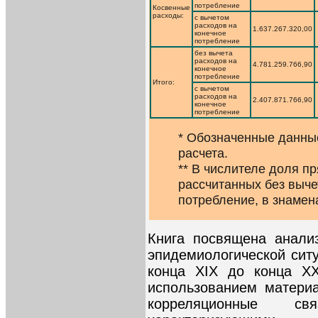
потребление
Косвенные
расходы:
с вычетом
расходов на
1.637.267.320,00
конечное
потребление
без вычета
расходов на
4.781.259.766,90
конечное
потребление
Итого:
с вычетом
расходов на
2.407.871.766,90
конечное
потребление
* Обозначенные данны
расчета.
** В числителе доля п
рассчитанных без выче
потребление, в знамен
Книга посвящена анали
эпидемиологической ситу
конца XIX до конца XX
использованием материа
корреляционные св