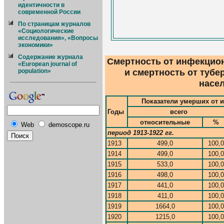
идентичности в
современной России
По страницам журналов
«Социологические
исследования», «Вопросы
экономики»
Содержание журнала
Смертность от инфекцио
«European journal of
и смертность от тубер
population»
насел
Показатели умерших от 
Годы
всего
относительные
%
Web
demoscope.ru
период 1913-1922 гг.
1913
499,0
100,0
1914
499,0
100,0
1915
533,0
100,0
1916
498,0
100,0
1917
441,0
100,0
1918
411,0
100,0
1919
1664,0
100,0
1920
1215,0
100,0