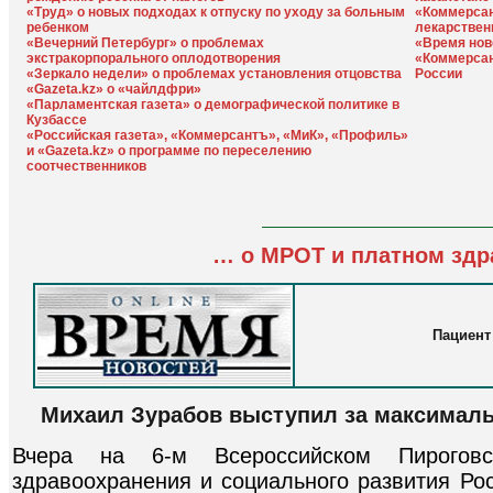
«Труд» о новых подходах к отпуску по уходу за больным
«Коммерсан
ребенком
лекарствен
«Вечерний Петербург» о проблемах
«Время нов
экстракорпорального оплодотворения
«Коммерсан
«Зеркало недели» о проблемах установления отцовства
России
«Gazeta.kz» о «чайлдфри»
«Парламентская газета» о демографической политике в
Кузбассе
«Российская газета», «Коммерсантъ», «МиК», «Профиль»
и «Gazeta.kz» о программе по переселению
соотчественников
… о МРОТ и платном здр
Пациент
Михаил Зурабов выступил за максималь
Вчера на 6-м Всероссийском Пирогов
здравоохранения и социального развития Ро