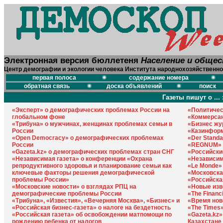
Электронная версия бюллетеня
Население и обще
Центр демографии и экологии человека Института народнохозяйственно
первая полоса
содержание номера
обратная связь
доска объявлений
поиск
Газеты пишут о ... 
«Эксперт» о демографических проблемах России на
«Политичес
глобальном фоне
«Коммерсан
«Трибуна» о мужчинах, женщинах проблемах семьи в
«Бизнес жу
России
«Казинформ
«Open Democracy» о демографических проблемах
«Der Standa
России
«REGNUM» о
«Gazeta.kz» о демографических проблемах стран СНГ
«Российски
«Независимая газета» о конференции «Охрана
«Независим
репродуктивного здоровья и планирование семьи как
«Le Monde»
ключевые факторы решения демографической
«Московска
проблемы России»
«Российская
«Московские новости» о взглядах РПЦ на
«Новые изв
демографические проблемы России
«The Financ
«Трибуна», «Известия», «Вечерняя Москва», «Бизнес» и
«Время нов
«Российская бизнес-газета» о налоге на бездетность
«The Times
«Российская газета» об освобождении матпомощи по
«Gazeta.kz
рождению ребенка от налогов
Казахстане