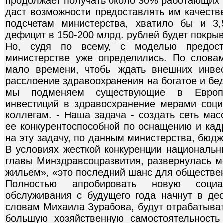
продолжает получать около 30% работающих в
даст возможности предоставлять им качест
подсчетам министерства, хватило бы и 3,
дефицит в 150-200 млрд. рублей будет покрыв
Но, судя по всему, с моделью предост
министерстве уже определились. По слова
мало времени, чтобы ждать внешних инве
расслоение здравоохранения на богатое и бе
мы подменяем существующие в Европе
инвестиций в здравоохранение мерами соци
коллегам. - Наша задача - создать сеть мас
ее конкурентоспособной по оснащению и кад
на эту задачу, по данным министерства, бюд
В условиях жесткой конкуренции национальн
главы Минздравсоцразвития, развернулась 
жильем», «это последний шанс для обществе
Полностью апробировать новую социа
обслуживания с будущего года начнут в дес
словам Михаила Зурабова, будут отрабатыват
большую хозяйственную самостоятельность