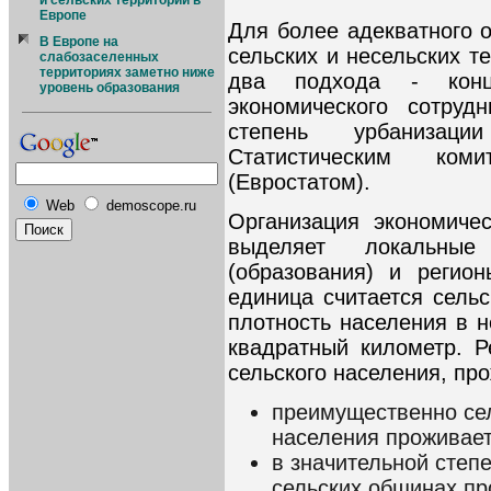
и сельских территорий в
Европе
Для более адекватного 
В Европе на
сельских и несельских т
слабозаселенных
территориях заметно ниже
два подхода - конц
уровень образования
экономического сотруд
степень урбанизаци
Статистическим ком
(Евростатом).
Web
demoscope.ru
Организация экономичес
выделяет локальные
(образования) и регио
единица считается сель
плотность населения в 
квадратный километр. 
сельского населения, пр
преимущественно сел
населения проживает
в значительной степе
сельских общинах пр