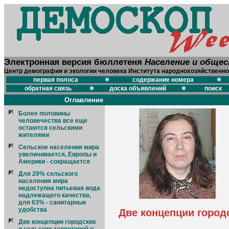
Электронная версия бюллетеня
Население и обще
Центр демографии и экологии человека Института народнохозяйственно
первая полоса
содержание номера
обратная связь
доска объявлений
поиск
Оглавление
Более половины
человечества все еще
остаются сельскими
жителями
Сельское населения мира
увеличивается, Европы и
Америки - сокращается
Для 29% сельского
населения мира
недоступна питьевая вода
надлежащего качества,
для 63% - санитарные
удобства
Две концепции город
Две концепции городских