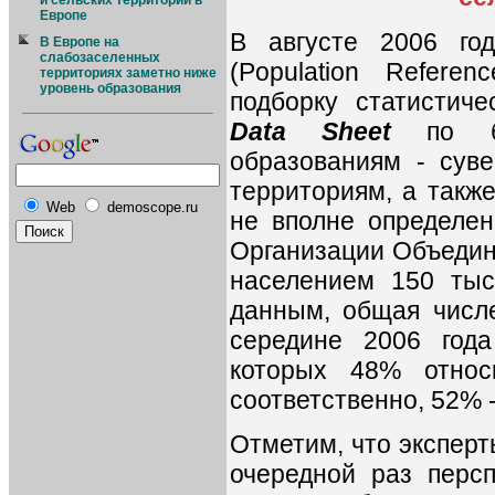
и сельских территорий в
Европе
В августе 2006 го
В Европе на
слабозаселенных
(Population Refere
территориях заметно ниже
уровень образования
подборку статистиче
Data Sheet
по бо
образованиям - сув
территориям, а также
Web
demoscope.ru
не вполне определе
Организации Объеди
населением 150 тыс
данным, общая числ
середине 2006 года
которых 48% относ
соответственно, 52% -
Отметим, что эксперт
очередной раз перс