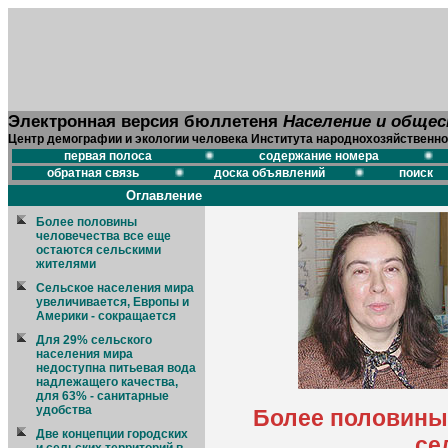
Электронная версия бюллетеня
Население и обще
Центр демографии и экологии человека Института народнохозяйственно
первая полоса
содержание номера
обратная связь
доска объявлений
поиск
Оглавление
Более половины
человечества все еще
остаются сельскими
жителями
Сельское населения мира
увеличивается, Европы и
Америки - сокращается
Для 29% сельского
населения мира
недоступна питьевая вода
надлежащего качества,
для 63% - санитарные
удобства
Более половины 
Две концепции городских
се