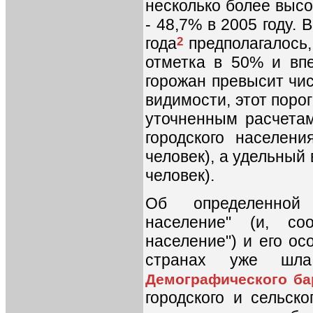
несколько более высо
- 48,7% в 2005 году.
года
2
предполагалось,
отметка в 50% и вп
горожан превысит чис
видимости, этот порог
уточненным расчетам
городского населен
человек), а удельный 
человек).
Об определенной 
население" (и, соо
население") и его ос
странах уже шл
Демографического ба
городского и сельско