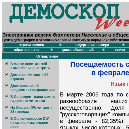
Электронная версия бюллетеня
Население и обще
Центр демографии и экологии человека Института народнохозяйственно
первая полоса
содержание номера
обратная связь
доска объявлений
поиск
Оглавление
Посещаемость с
В марте посетителей
стало больше на треть
в феврале
Демоскоп читают в 92
странах
Язык 
Доля москвичей
продолжает сокращаться
В марте 2006 года по 
В Исландии - наши самые
разнообразие наши
надежные читатели
несущественно. Дол
На Украине DW читают в
23 городах
"русскоговорящих" компь
В Солнечногорске DW
в феврале - 82,35%). 
читали внимательнее
языках, число которых - 5
всех