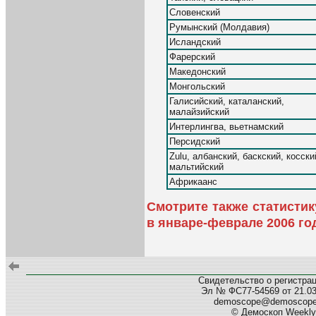
Словенский
Румынский (Молдавия)
Исландский
Фарерский
Македонский
Монгольский
Галисийский, каталанский,
малайзийский
Интерлингва, вьетнамский
Персидский
Zulu, албанский, баскский, косски
мальтийский
Африкаанс
Смотрите также статисти
в январе-феврале 2006 го
Свидетельство о регистра
Эл № ФС77-54569 от 21.03.
demoscope@demoscop
© Демоскоп Weekly