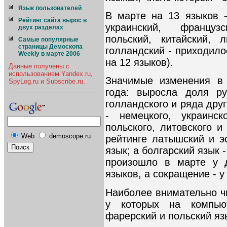
Язык пользователей
В марте на 13 языков -
Рейтинг сайта вырос в
украинский, француз
двух разделах
польский, китайский, 
Самые популярные
страницы Демоскопа
голландский - приходило
Weekly в марте 2006
на 12 языков).
Данные получены с
использованием Yandex.ru,
Значимые изменения в 
SpyLog.ru и Subscribe.ru.
года: выросла доля рус
голландского и ряда друг
- немецкого, украинск
польского, литовского и
Web
demoscope.ru
рейтинге латышский и э
язык; а болгарский язык 
произошло в марте у д
языков, а сокращение - у
Наиболее внимательно ч
у которых на компьют
фарерский и польский яз