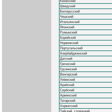
Казахский
Шведский
Белорусский
Чешский
Итальянский
Японский
Румынский
Корейский
Норвежский
Португальский
Азербайджанский
Датский
Греческий
Грузинский
Венгерский
Узбекский
Арабский
Сербский
Армянский
Татарский
Хорватский
Тайский, словацкий