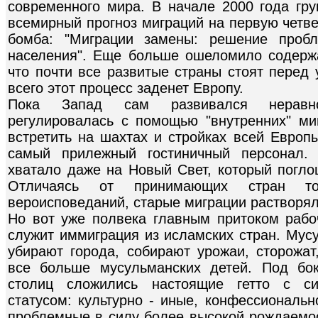
современного мира. В начале 2000 года гр
всемирный прогноз миграций на первую четве
бомба: "Миграции замены: решение проб
населения". Еще больше ошеломило содержа
что почти все развитые страны стоят перед 
всего этот процесс заденет Европу.
Пока Запад сам развивался неравно
регулировалась с помощью "внутренних" м
встретить на шахтах и стройках всей Европ
самый прилежный гостиничный персонал. 
хватало даже на Новый Свет, который погло
Отличаясь от принимающих стран то
вероисповеданий, старые миграции растворял
Но вот уже полвека главным притоком раб
служит иммиграция из исламских стран. Мус
убирают города, собирают урожаи, сторожат
все больше мусульманских детей. Под бо
столиц сложились настоящие гетто с с
статусом: культурно - иные, конфессиональн
проблемные в силу более высокой рождаемос