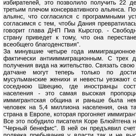
избирателей, это позволило получить 22 де
третьим плечом консервативного альянса. По
альянс, что согласился с программными у
согласимся с тем, чтобы Дания превратилась
говорит глава ДНП Пиа Кырсгор. - Свобод
страну приведет к тому, что она перестане
всеобщего благоденствия".
За минувшие четыре года иммиграционное
фактически антииммиграционным. С трех 
получения вида на жительство. Связать свою
датчане могут теперь только по дост
мусульманские женихи и невесты уезжают 
соседнюю Швецию, где иностранцы сос
населения - это самая высокая пропорц
иммигрантская община и раньше была нем
человек на 5,4 миллиона населения, она та
страна в Европе, которая прогоняет иммигран
Все это побудило писателя Коре Блюйтгена н
"Черный бенефис". В ней он предъявил счет
полвека пребывания у власти так и не вы