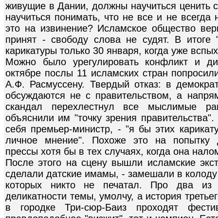
живущие в Дании, должны научиться ценить 
научиться понимать, что не все и не всегда
это на извинение? Исламское общество вер
принят - свободу слова не судят. В итоге 
карикатуры только 30 января, когда уже вспы
Можно было урегулировать конфликт и ди
октябре послы 11 исламских стран попросил
А.Ф. Расмуссену. Твердый отказ: в демокра
обсуждаются не с правительством, а напрям
скандал перехлестнул все мыслимые ра
объяснили им "точку зрения правительства".
себя премьер-министр, - "я бы этих карикат
личное мнение". Похоже это на попытку 
прессы хотя бы в тех случаях, когда она нал
После этого на сцену вышли исламские экст
сделали датские имамы, - замешали в колоду
которых никто не печатал. Про два из 
деликатности темы, умолчу, а история третье
в городке Три-сюр-Баиз проходят фести