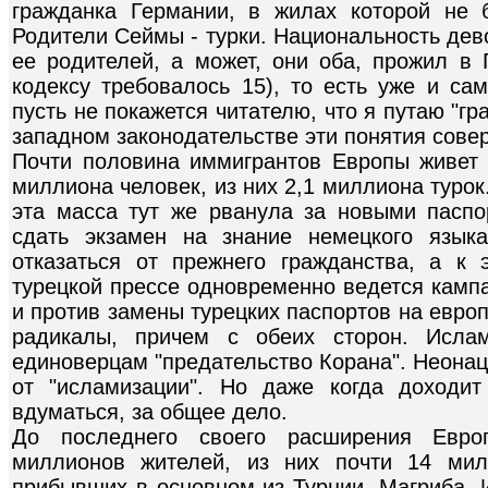
гражданка Германии, в жилах которой не 
Родители Сеймы - турки. Национальность дево
ее родителей, а может, они оба, прожил в 
кодексу требовалось 15), то есть уже и са
пусть не покажется читателю, что я путаю "гр
западном законодательстве эти понятия сове
Почти половина иммигрантов Европы живет 
миллиона человек, из них 2,1 миллиона турок
эта масса тут же рванула за новыми паспо
сдать экзамен на знание немецкого язык
отказаться от прежнего гражданства, а к
турецкой прессе одновременно ведется кампа
и против замены турецких паспортов на евро
радикалы, причем с обеих сторон. Исла
единоверцам "предательство Корана". Неона
от "исламизации". Но даже когда доходит
вдуматься, за общее дело.
До последнего своего расширения Евро
миллионов жителей, из них почти 14 мил
прибывших в основном из Турции, Магриба, 