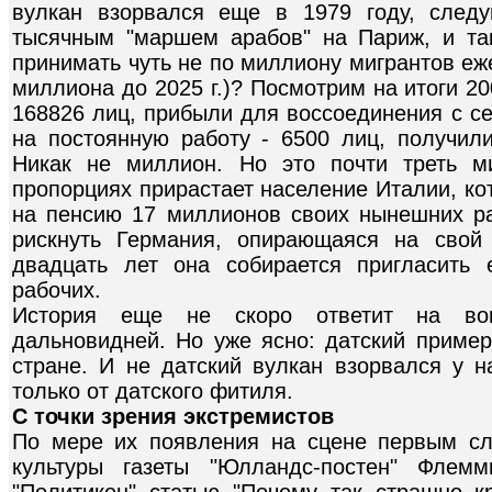
вулкан взорвался еще в 1979 году, следу
тысячным "маршем арабов" на Париж, и та
принимать чуть не по миллиону мигрантов еж
миллиона до 2025 г.)? Посмотрим на итоги 2
168826 лиц, прибыли для воссоединения с с
на постоянную работу - 6500 лиц, получили
Никак не миллион. Но это почти треть м
пропорциях прирастает население Италии, ко
на пенсию 17 миллионов своих нынешних ра
рискнуть Германия, опирающаяся на свой
двадцать лет она собирается пригласить
рабочих.
История еще не скоро ответит на воп
дальновидней. Но уже ясно: датский пример
стране. И не датский вулкан взорвался у н
только от датского фитиля.
С точки зрения экстремистов
По мере их появления на сцене первым сл
культуры газеты "Юлландс-постен" Флемм
"Политикен" статью "Почему так страшно к