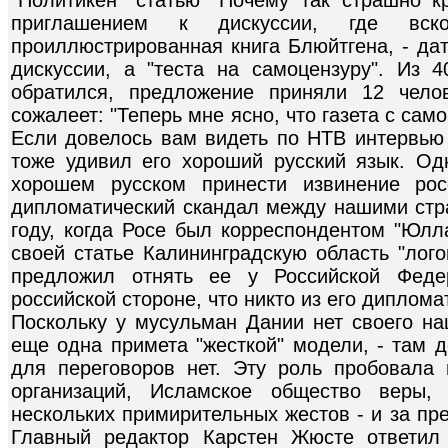
приглашением к дискуссии, где вск
проиллюстрированная книга Блюйтгена, - дат
дискуссии, а "теста на самоцензуру". Из 4
обратился, предложение приняли 12 чело
сожалеет: "Теперь мне ясно, что газета с сам
Если довелось вам видеть по НТВ интервью
тоже удивил его хороший русский язык. О
хорошем русском принести извинение ро
дипломатический скандал между нашими стр
году, когда Росе был корреспондентом "Юлл
своей статье Калининградскую область "лог
предложил отнять ее у Российской Феде
российской стороне, что никто из его диплом
Поскольку у мусульман Дании нет своего на
еще одна примета "жесткой" модели, - там д
для переговоров нет. Эту роль пробовала
организаций, Исламское общество веры, 
нескольких примирительных жестов - и за пр
Главный редактор Карстен Жюсте ответил 