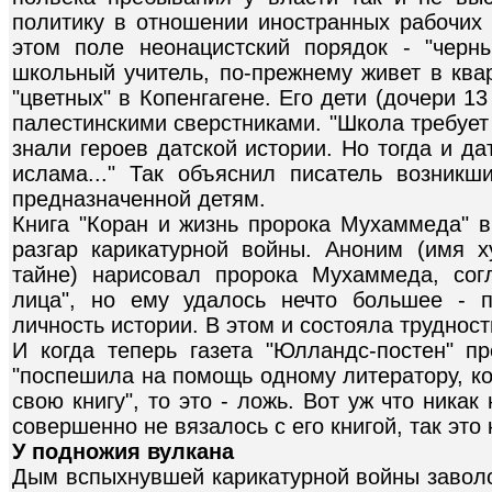
политику в отношении иностранных рабочих 
этом поле неонацистский порядок - "черн
школьный учитель, по-прежнему живет в ква
"цветных" в Копенгагене. Его дети (дочери 13
палестинскими сверстниками. "Школа требует
знали героев датской истории. Но тогда и д
ислама..." Так объяснил писатель возникш
предназначенной детям.
Книга "Коран и жизнь пророка Мухаммеда" в
разгар карикатурной войны. Аноним (имя 
тайне) нарисовал пророка Мухаммеда, сог
лица", но ему удалось нечто большее - п
личность истории. В этом и состояла трудност
И когда теперь газета "Юлландс-постен" пр
"поспешила на помощь одному литератору, к
свою книгу", то это - ложь. Вот уж что ника
совершенно не вязалось с его книгой, так это
У подножия вулкана
Дым вспыхнувшей карикатурной войны заволо