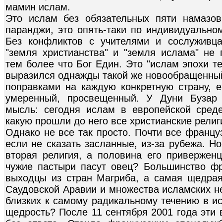
мамин ислам.
Это ислам без обязательных пяти намазо
паранджи, это опять-таки по индивидуально
Без конфликтов с учителями и сослуживц
"земля христианства" и "земля ислама" не 
тем более что Бог Един. Это "ислам эпохи т
выразился однажды такой же новообращенный,
поправками на каждую конкретную страну, е
умеренный, просвещенный. У Дуни Бузар 
мысль: сегодня ислам в европейской сред
какую прошли до него все христианские религ
Однако не все так просто. Почти все франц
если не сказать засланные, из-за рубежа. Н
вторая религия, а половина его привержен
чужие пастыри пасут овец? Большинство фр
выходцы из стран Магриба, а самая щедра
Саудовской Аравии и множества исламских н
близких к самому радикальному течению в ис
щедрость? После 11 сентября 2001 года эти 