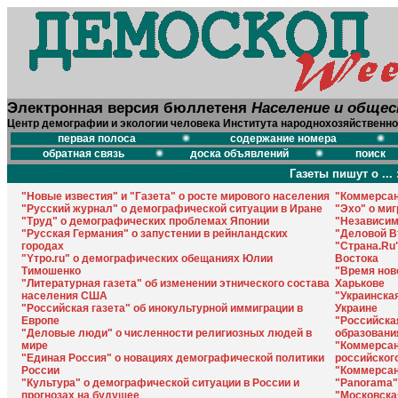
Электронная версия бюллетеня
Население и обще
Центр демографии и экологии человека Института народнохозяйственно
первая полоса
содержание номера
обратная связь
доска объявлений
поиск
Газеты пишут о ... 
"Новые известия" и "Газета" о росте мирового населения
"Коммерсан
"Русский журнал" о демографической ситуации в Иране
"Эхо" о ми
"Труд" о демографических проблемах Японии
"Независим
"Русская Германия" о запустении в рейнландских
"Деловой Вт
городах
"Страна.Ru
"Yтро.ru" о демографических обещаниях Юлии
Востока
Тимошенко
"Время нов
"Литературная газета" об изменении этнического состава
Харькове
населения США
"Украинская
"Российская газета" об инокультурной иммиграции в
Украине
Европе
"Российска
"Деловые люди" о численности религиозных людей в
образовани
мире
"Коммерсан
"Единая Россия" о новациях демографической политики
российског
России
"Коммерсан
"Культура" о демографической ситуации в России и
"Panorama"
прогнозах на будущее
"Московска