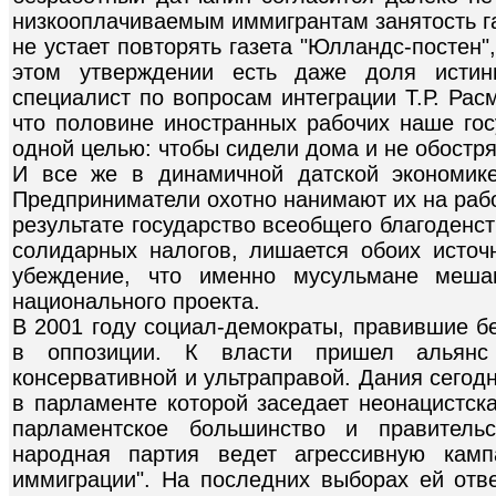
низкооплачиваемым иммигрантам занятость га
не устает повторять газета "Юлландс-постен",
этом утверждении есть даже доля истин
специалист по вопросам интеграции Т.Р. Рас
что половине иностранных рабочих наше гос
одной целью: чтобы сидели дома и не обостря
И все же в динамичной датской экономик
Предприниматели охотно нанимают их на работ
результате государство всеобщего благоденс
солидарных налогов, лишается обоих исто
убеждение, что именно мусульмане меша
национального проекта.
В 2001 году социал-демократы, правившие б
в оппозиции. К власти пришел альянс
консервативной и ультраправой. Дания сегод
в парламенте которой заседает неонацистска
парламентское большинство и правитель
народная партия ведет агрессивную камп
иммиграции". На последних выборах ей отв