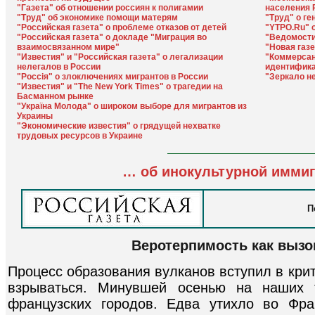
"Газета" об отношении россиян к полигамии
населения 
"Труд" об экономике помощи матерям
"Труд" о г
"Российская газета" о проблеме отказов от детей
"YТРО.Ru" о
"Российская газета" о докладе "Миграция во
"Ведомости
взаимосвязанном мире"
"Новая газе
"Известия" и "Российская газета" о легализации
"Коммерсан
нелегалов в России
идентифик
"Россiя" о злоключениях мигрантов в России
"Зеркало н
"Известия" и "The New York Times" о трагедии на
Басманном рынке
"Украïна Молода" о широком выборе для мигрантов из
Украины
"Экономические известия" о грядущей нехватке
трудовых ресурсов в Украине
… об инокультурной иммиг
П
Веротерпимость как вызо
Процесс образования вулканов вступил в кри
взрываться. Минувшей осенью на наших т
французских городов. Едва утихло во Фра