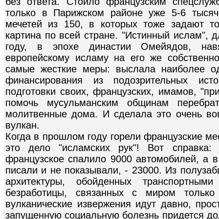
без ответа. Стоило французским спецслуж
только в Парижском районе уже 5-6 тысяч
мечетей из 150, в которых тоже задают т
картина по всей стране. "Истинный ислам", 
году, в эпохе династии Омейядов, нав
европейскому исламу на его же собственн
самые жесткие меры: выслала наиболее о
финансирования из подозрительных ист
подготовки своих, французских, имамов, "пр
помочь мусульманским общинам перебра
молитвенные дома. И сделала это очень вов
вулкан.
Когда в прошлом году горели французские мес
это дело "исламских рук"! Вот справка:
французское спалило 9000 автомобилей, а в 
писали и не показывали, - 23000. Из полузаб
архитектуры, обойденных транспортными
безработицы, связанных с миром только
вулканические извержения идут давно, прос
запущенную социальную болезнь придется дол