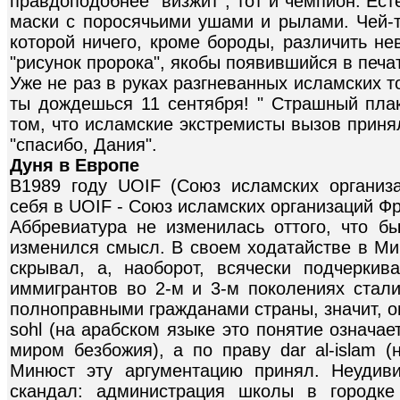
правдоподобнее "визжит", тот и чемпион. Ес
маски с поросячьими ушами и рылами. Чей-т
которой ничего, кроме бороды, различить н
"рисунок пророка", якобы появившийся в печа
Уже не раз в руках разгневанных исламских т
ты дождешься 11 сентября! " Страшный плак
том, что исламские экстремисты вызов приня
"спасибо, Дания".
Дуня в Европе
В1989 году UOIF (Союз исламских организ
себя в UOIF - Союз исламских организаций Ф
Аббревиатура не изменилась оттого, что б
изменился смысл. В своем ходатайстве в Ми
скрывал, а, наоборот, всячески подчерки
иммигрантов во 2-м и 3-м поколениях стали
полноправными гражданами страны, значит, они
sohl (на арабском языке это понятие означа
миром безбожия), а по праву dar al-islam (
Минюст эту аргументацию принял. Неудиви
скандал: администрация школы в городке