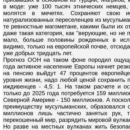
в моде: уже 100 тысяч этнических немцев,
молятся в мечетях. Сохраняют свою и
натурализованных переселенцев из мусульман
те ревностные магометане, какими были их о
даже такая категория, как "верующие, но не п
мало, больше половины рожденных в исла
видимо, только на европейской почве, отсюда
уже добрых тридцать лет.
Прогноз ООН на таком фоне породил ощуще
года активное население Европы начнет резк
на пенсию выйдут 47 процентов европейце
уровня жизни, надо любой ценой сохранить 
иждивенцев - 4,5: 1. На таком расчете и о
только до 2025 года потребуется 159 миллио
Северной Америке - 150 миллионов. А поскол
преимуществу мусульманских, образовался о
миллионов лишь частично занятых рук, 
перекошенный мир, разрядить мировой вулка
Но разве на местных вулканах жить безопа