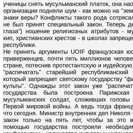
ученицы снять мусульманский платок, она нао
организации подняли шум - как можно на "зе
знаки веры? Конфликты такого рода сотряса
не был принят специальный закон. Теперь д
глаза") ношение религиозных атрибутов - м
кип, христианских крестов - в школах запрещ
республики.
Не принять аргументы UOIF французская юс
приверженцев, почти пять миллионов челове
стране, потеснив протестантскую и иудейскую
"распечатать" старейший республиканский
который запрещает светскому государству "
культы". Однажды этот закон уже "распеча
государства была построена Парижска
мусульманских солдат, сложивших головы
Первой мировой войны. А ведь тогда францу
что сегодня. Министр внутренних дел Николя
закон только на пять лет, чтобы за это
помощью государства построили необход