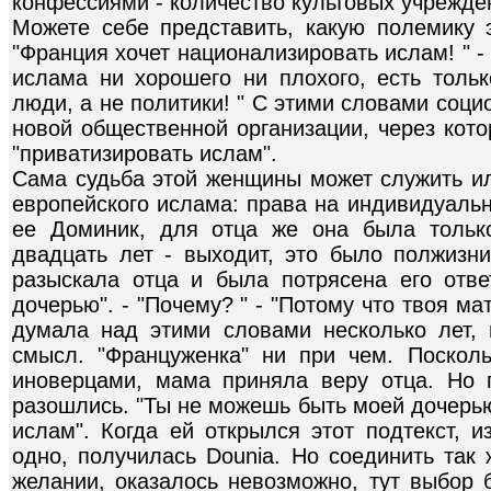
конфессиями - количество культовых учрежде
Можете себе представить, какую полемику 
"Франция хочет национализировать ислам! " - 
ислама ни хорошего ни плохого, есть тольк
люди, а не политики! " С этими словами соц
новой общественной организации, через кот
"приватизировать ислам".
Сама судьба этой женщины может служить и
европейского ислама: права на индивидуаль
ее Доминик, для отца же она была тольк
двадцать лет - выходит, это было полжизни
разыскала отца и была потрясена его отв
дочерью". - "Почему? " - "Потому что твоя м
думала над этими словами несколько лет,
смысл. "Француженка" ни при чем. Поскол
иноверцами, мама приняла веру отца. Но 
разошлись. "Ты не можешь быть моей дочерью
ислам". Когда ей открылся этот подтекст, 
одно, получилась Dounia. Но соединить так 
желании, оказалось невозможно, тут выбор 