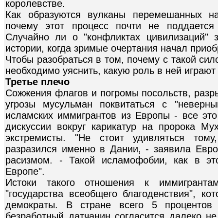
королевстве.
Как образуются вулканы перемешанных нац
почему этот процесс почти не поддается
Случайно ли о "конфликтах цивилизаций" 
истории, когда зримые очертания начал приоб
Чтобы разобраться в том, почему с такой си
необходимо уяснить, какую роль в ней играют
Третье плечо
Сожжения флагов и погромы посольств, разр
угрозы мусульман поквитаться с "неверны
исламских иммигрантов из Европы - все это
дискуссии вокруг карикатур на пророка М
экстремисты. "Не стоит удивляться тому
разразился именно в Дании, - заявила Евро
расизмом. - Такой исламофобии, как в эт
Европе".
Истоки такого отношения к иммигрант
"государства всеобщего благоденствия", ко
демократы. В стране всего 5 процентов
безработный датчанин согласится далеко н