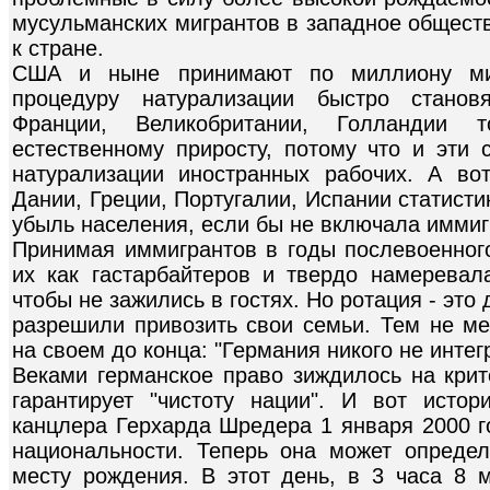
мусульманских мигрантов в западное обществ
к стране.
США и ныне принимают по миллиону миг
процедуру натурализации быстро станов
Франции, Великобритании, Голландии т
естественному приросту, потому что и эти 
натурализации иностранных рабочих. А во
Дании, Греции, Португалии, Испании статист
убыль населения, если бы не включала иммигр
Принимая иммигрантов в годы послевоенног
их как гастарбайтеров и твердо намеревал
чтобы не зажились в гостях. Но ротация - это
разрешили привозить свои семьи. Тем не ме
на своем до конца: "Германия никого не интег
Веками германское право зиждилось на крит
гарантирует "чистоту нации". И вот исто
канцлера Герхарда Шредера 1 января 2000 г
национальности. Теперь она может опреде
месту рождения. В этот день, в 3 часа 8 м