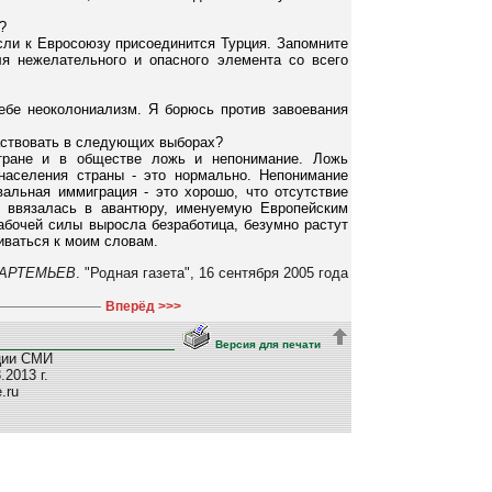
?
если к Евросоюзу присоединится Турция. Запомните
я нежелательного и опасного элемента со всего
ебе неоколониализм. Я борюсь против завоевания
частвовать в следующих выборах?
тране и в обществе ложь и непонимание. Ложь
 населения страны - это нормально. Непонимание
вальная иммиграция - это хорошо, что отсутствие
я ввязалась в авантюру, именуемую Европейским
рабочей силы выросла безработица, безумно растут
иваться к моим словам.
АРТЕМЬЕВ
. "Родная газета", 16 сентября 2005 года
Вперёд >>>
Версия для печати
ции СМИ
2013 г.
e.ru