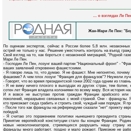
… о взглядах Ле Пе
Жан-Мари Ле Пен: "Бо
По оценкам экспертов, сейчас в России более 5,8 млн. незаконных
острей не только у нас. Решение ужесточить контроль на въезд граж
Свой взгляд на то, как бороться с незаконной миграцией, "Родной га
Мари Ле Пен.
- Господин Ле Пен, лозунг вашей партии "Национальный фронт" - "Фра
ваших заявлений откровенно фашистскими.
- Я говорю лишь то, что думаю. Я не фашист. Мне непонятно, почему 
фашизме? А чем плох лозунг "Франция для французов"? Неужели лучш
- Говорят, что во время президентской гонки 2002 года одним из гла
- Я не вижу ничего плохого в выходцах из других стран, тем более,
сотен лет Франция владела колониями по всему миру. Вся история на
И я вовсе не выступаю против граждан Франции арабского или 
поколений, неразрывно связанных с моей страной. Они - французы. 
кто приезжает сюда грабить и строить свой, чуждый нам порядок. Я п
- После того как французы на референдуме сказали "нет" проекту евр
победой.
- Я считаю это поражением политики нынешнего президента страны
Принятие европейской конституции стало бы концом Франции. Родин
новых неоколонизаторов, стремящихся разрушить нашу страну из
французы много работают, поздно и мало рожают. Приезжие не рабо