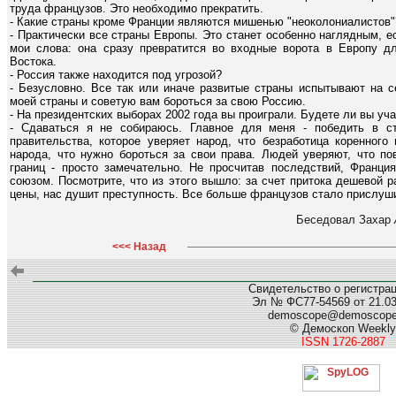
труда французов. Это необходимо прекратить.
- Какие страны кроме Франции являются мишенью "неоколониалистов"
- Практически все страны Европы. Это станет особенно наглядным, 
мои слова: она сразу превратится во входные ворота в Европу дл
Востока.
- Россия также находится под угрозой?
- Безусловно. Все так или иначе развитые страны испытывают на с
моей страны и советую вам бороться за свою Россию.
- На президентских выборах 2002 года вы проиграли. Будете ли вы у
- Сдаваться я не собираюсь. Главное для меня - победить в с
правительства, которое уверяет народ, что безработица коренного
народа, что нужно бороться за свои права. Людей уверяют, что по
границ - просто замечательно. Не просчитав последствий, Франци
союзом. Посмотрите, что из этого вышло: за счет притока дешевой 
цены, нас душит преступность. Все больше французов стало прислуш
Беседовал Захар
<<< Назад
Свидетельство о регистра
Эл № ФС77-54569 от 21.03.
demoscope@demoscop
© Демоскоп Weekly
ISSN 1726-2887