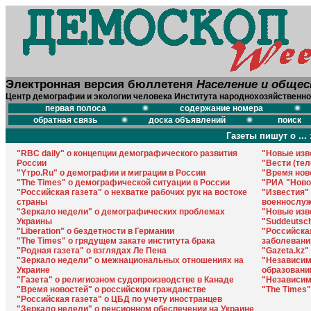
Электронная версия бюллетеня
Население и обще
Центр демографии и экологии человека Института народнохозяйственно
первая полоса
содержание номера
обратная связь
доска объявлений
поиск
Газеты пишут о ... 
"RBC daily" о концепции демографического развития
"Новые изв
России
"Вести (тел
"Yтро.Ru" о демографии и миграции в России
"Время нов
"The Times" о демографической ситуации в России
"РИА "Ново
"Российская газета" о нехватке рабочих рук на востоке
"Известия"
страны
военнослу
"Зеркало недели" о демографических проблемах
"Новые изв
Украины
"Suddeutsc
"Liberation" о бездетности в Германии
"Российска
"The Times" о грядущем закате института брака
заболевани
"Родная газета" о взглядах Ле Пена
"Gazeta.kz"
"Зеркало недели" о межнациональных отношениях на
"Независима
Украине
образовани
"Газета" о религиозном судопроизводстве в Канаде
"Независима
"Время новостей" о российском гражданстве
"The Times
"Российская газета" о ЦБД по учету иностранцев
"Зеркало недели" о пенсионном обеспечении на Украине