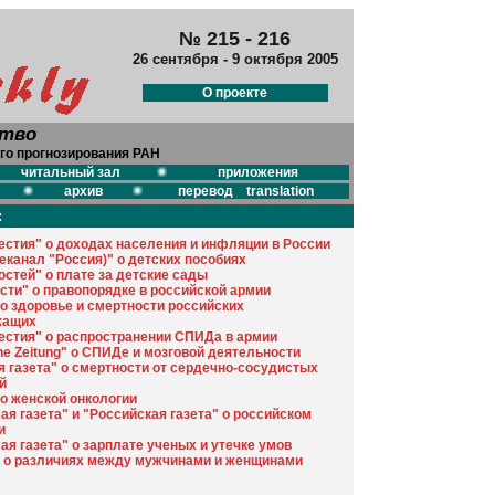
№ 215 - 216
26 сентября - 9 октября 2005
О проекте
ство
го прогнозирования РАН
читальный зал
приложения
архив
перевод translation
:
естия" о доходах населения и инфляции в России
еканал "Россия)" о детских пособиях
остей" о плате за детские сады
сти" о правопорядке в российской армии
 о здоровье и смертности российских
жащих
естия" о распространении СПИДа в армии
he Zeitung" о СПИДе и мозговой деятельности
я газета" о смертности от сердечно-сосудистых
й
 о женской онкологии
я газета" и "Российская газета" о российском
и
я газета" о зарплате ученых и утечке умов
" о различиях между мужчинами и женщинами