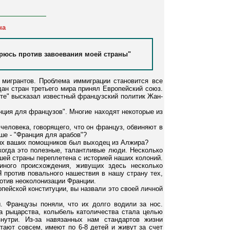
на
рюсь против завоевания моей страны"
 мигрантов. Проблема иммиграции становится все
дан стран третьего мира принял Европейский союз.
зете" высказал известный французский политик Жан-
нция для французов". Многие находят некоторые из
человека, говорящего, что он француз, обвиняют в
е - "Франция для арабов"?
вных ваших помощников был выходец из Алжира?
 когда это полезные, талантливые люди. Несколько
шей страны переплетена с историей наших колоний.
иного происхождения, живущих здесь несколько
Я против повального нашествия в нашу страну тех,
ротив неоколонизации Франции.
опейской конституции, вы назвали это своей личной
. Французы поняли, что их долго водили за нос.
а рыцарства, колыбель католичества стала целью
нутри. Из-за навязанных нам стандартов жизни
тают совсем, имеют по 6-8 детей и живут за счет