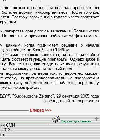
ылая ложные сигналы, они сначала проникают за
 болезнетворных микроорганизмов. После того как
ается. Поэтому заражение в голове часто протекает
вирусами.
ть лекарства сразу после заражения. Большинство
й. По понятным причинам: побочные эффекты могут
им данным, когда принимаем решение о начале
мецкого общества борьбы со СПИДом.
логически активные вещества, которые способны
нимать соответствующие препараты. Однако даже в
гу. Более того, как свидетельствуют результаты
т нанести мозгу дополнительный вред.
ли подозрение подтвердится, то, вероятно, сможет
т ставку на противовоспалительные препараты и
имать пару дополнительных таблеток, впрочем, у
е желание завтракать.
БЕРГ
. "Suddeutsche Zeitung", 29 сентября 2005 года
Перевод с сайта: Inopressa.ru
Вперёд >>>
Версия для печати
ции СМИ
2013 г.
e.ru