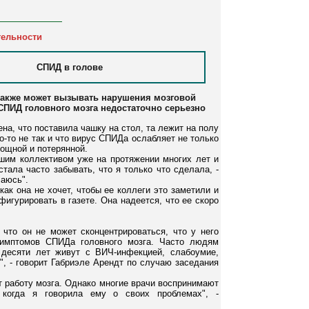
тельности
СПИД в голове
также может вызывать нарушения мозговой
СПИД головного мозга недостаточно серьезно
на, что поставила чашку на стол, та лежит на полу
то-то не так и что вирус СПИДа ослабляет не только
мощной и потерянной.
ьшим коллективом уже на протяжении многих лет и
тала часто забывать, что я только что сделала, -
чаюсь".
как она не хочет, чтобы ее коллеги это заметили и
игурировать в газете. Она надеется, что ее скоро
что он не может сконцентрироваться, что у него
 симптомов СПИДа головного мозга. Часто людям
 десяти лет живут с ВИЧ-инфекцией, слабоумие,
", - говорит Габриэле Арендт по случаю заседания
т работу мозга. Однако многие врачи воспринимают
 когда я говорила ему о своих проблемах", -