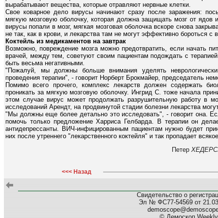
вырабатывают вещества, которые отравляют нервные клетки.
Свое коварное дело вирусы начинают сразу после заражения: пос
мягкую мозговую оболочку, которая должна защищать мозг от ядов и
вирусы попали в мозг, мягкая мозговая оболочка вскоре снова закрыв
не так, как в крови, и лекарства там не могут эффективно бороться с 
Коктейль из медикаментов на завтрак
Возможно, повреждение мозга можно предотвратить, если начать пи
врачей, между тем, советуют своим пациентам подождать с терапие
быть весьма негативными.
"Пожалуй, мы должны больше внимания уделять неврологическ
проведения терапии", - говорит Норберт Брокмайер, председатель не
Помимо всего прочего, комплекс лекарств должен содержать био
проникать за мягкую мозговую оболочку. Ингрид С. тоже начала при
этом случае вирус может продолжать разрушительную работу в моз
исследований Арендт, на продвинутой стадии болезни лекарства могу
"Мы должны еще более детально это исследовать", - говорит она. Ес
помочь только предложение Харриса Гелбарда. В терапии он делае
антидепрессанты. ВИЧ-инфицированным пациентам нужно будет прин
них после утреннего "лекарственного коктейля" и так пропадает всяко
Петер
ХЕДЕРС
<<< Назад
Свидетельство о регистра
Эл № ФС77-54569 от 21.03.
demoscope@demoscop
© Демоскоп Weekly