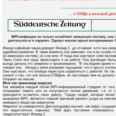
… о СПИДе и мозговой дея
ВИЧ-инфекция не только ослабляет иммунную систему, она 
деятельности и паралич. Однако многие врачи воспринимают 
Иногда кофейная чашка доводит Ингрид С. до отчаяния: хотя она увере
вдребезги разбитая. В такие моменты она замечает, что в ее голове ч
ее иммунную систему, но и ее мозг. И тогда она чувствует себя беспо
Такое стало все чаще происходить и на работе. Она руководит бол
всегда делала это уверенно и организованно. "В последнее время я с
говорит она. - Иногда у меня возникает ощущение, что я просто отклю
Она чувствует, что вообще перестала справляться с работой. Но так 
узнали о том, что она больна СПИДом, ее настоящее имя не должно ф
отправят на пенсию.
Мозг как хранилище вирусов
Как минимум каждый пятый ВИЧ-инфицированный страдает от того, 
отказывает память или не получаются четкие движения, т.е. от
приходится оставлять свою работу. "Среди людей, которые более
вызванное ВИЧ, является главной причиной раннего ухода на пенсию
немецкого общества неврологии.
Невролог из университета Дюссельдорфа изучает, как вирус ухудшае
это недостаточно серьезно. "Мой врач постоянно отмахивался,
свидетельствует Ингрид С.