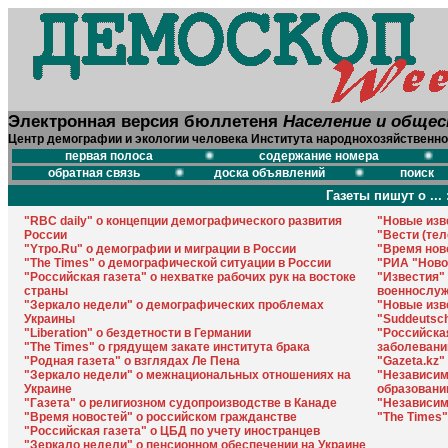
Электронная версия бюллетеня
Население и обще
Центр демографии и экологии человека Института народнохозяйственно
первая полоса
содержание номера
обратная связь
доска объявлений
поиск
Газеты пишут о ... 
"RBC daily" о концепции демографического развития
"Новые изв
России
"Вести (тел
"Yтро.Ru" о демографии и миграции в России
"Время нов
"The Times" о демографической ситуации в России
"РИА "Ново
"Российская газета" о нехватке рабочих рук на востоке
"Известия"
страны
военнослу
"Зеркало недели" о демографических проблемах
"Новые изв
Украины
"Suddeutsc
"Liberation" о бездетности в Германии
"Российска
"The Times" о грядущем закате института брака
заболевани
"Родная газета" о взглядах Ле Пена
"Gazeta.kz"
"Зеркало недели" о межнациональных отношениях на
"Независима
Украине
образовани
"Газета" о религиозном судопроизводстве в Канаде
"Независима
"Время новостей" о российском гражданстве
"The Times
"Российская газета" о ЦБД по учету иностранцев
"Зеркало недели" о пенсионном обеспечении на Украине