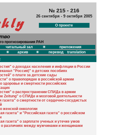
№ 215 - 216
26 сентября - 9 октября 2005
О проекте
ство
го прогнозирования РАН
читальный зал
приложения
архив
перевод translation
:
естия" о доходах населения и инфляции в России
еканал "Россия)" о детских пособиях
остей" о плате за детские сады
сти" о правопорядке в российской армии
 о здоровье и смертности российских
жащих
естия" о распространении СПИДа в армии
he Zeitung" о СПИДе и мозговой деятельности
я газета" о смертности от сердечно-сосудистых
й
 о женской онкологии
я газета" и "Российская газета" о российском
и
я газета" о зарплате ученых и утечке умов
" о различиях между мужчинами и женщинами