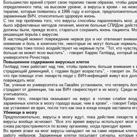
Большинство врачей строят свою терапию таким образом, чтобы держ
определенного типа, на высоком уровне, а вирусы в крови - на ни
терапии, которые появились в 1996 году и которые, предположительн
зараженным ВИЧ, относительно здоровую жизнь.
С тех пор проблема того, что вирусы способны парализовать мозг,
было эффективных методов лечения, многие больные СПИДом действи
должны были, прежде всего, стараться сохранить жизнь пациента. Мо
решающая борьба с вирусом.
В настоящий момент повреждение нервов рук и ног отвлекает вниман
онемение и боль в конечностях, некоторые не могут больше нормальн
лекарства тоже плохо воздействуют на нервные пути. "Тот, кто чувств
больше не может ясно мыслить", - говорит Харрис Гелбард, который 
университете Рочестера.
Повышенное содержание вирусных клеток
Гелбард тоже работает над тем, чтобы привлечь больше внимания к в
страдающий деменцией, с годами будет возрастать", - говорит он. Ле
что при помощи этих лекарств люди с ВИЧ-инфекцией живут все дол
повреждать мозг.
Так, ученые из университета на Гавайях установили, что четверть б
страдают от деменции, так как ВИЧ свирепствует в их мозгу. Среди 
учитывалось.
Кроме того, лекарства оказывают на вирус в голове слабое воз
зараженных клеток в мозгу гораздо выше, чем в крови", - говорит Габр
как установил ее врач, после того как она в конце концов заставила е
Убежище в мозгу
Предположительно, вирусы в мозгу ждут, пока действие лекарств в
вирусы вообще исчезают. "Все это время вирусы используют мозг к
снова распространяются по всему организму, когда приходит время.
Во время атаки на мозг вирусы нападают не на сами нервные клетк
работу нейронов. Зараженные клетки посылают сигналы, которые 