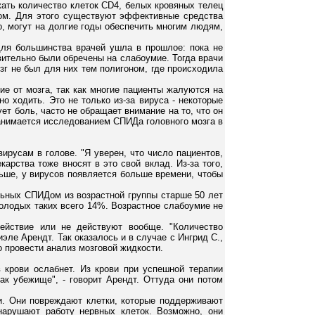
ать количество клеток CD4, белых кровяных телец
зком. Для этого существуют эффективные средства
о, могут на долгие годы обеспечить многим людям,
 для большинства врачей ушла в прошлое: пока не
тельно были обречены на слабоумие. Тогда врачи
зг не был для них тем полигоном, где происходила
ие от мозга, так как многие пациенты жалуются на
о ходить. Это не только из-за вируса - некоторые
ует боль, часто не обращает внимание на то, что он
занимается исследованием СПИДа головного мозга в
ирусам в голове. "Я уверен, что число пациентов,
карства тоже вносят в это свой вклад. Из-за того,
ьше, у вирусов появляется больше времени, чтобы
ольных СПИДом из возрастной группы старше 50 лет
молодых таких всего 14%. Возрастное слабоумие не
действие или не действуют вообще. "Количество
иэле Арендт. Так оказалось и в случае с Ингрид С.,
го провести анализ мозговой жидкости.
 крови ослабнет. Из крови при успешной терапии
ак убежище", - говорит Арендт. Оттуда они потом
и. Они повреждают клетки, которые поддерживают
нарушают работу нервных клеток. Возможно, они