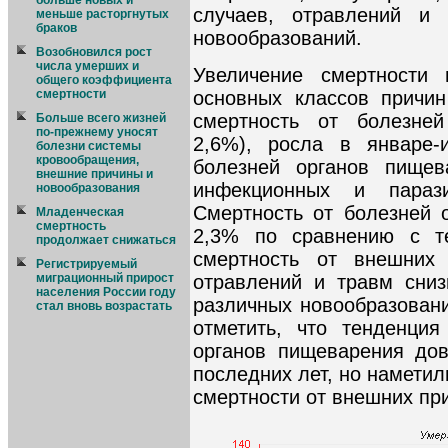
больше новых и
случаев, отравлений и
меньше расторгнутых
браков
новообразований.
Возобновился рост
числа умерших и
Увеличение смертности
общего коэффициента
основных классов причин
смертности
смертность от болезне
Больше всего жизней
по-прежнему уносят
2,6%), росла в январе-
болезни системы
кровообращения,
болезней органов пищев
внешние причины и
инфекционных и параз
новообразования
Смертность от болезней 
Младенческая
смертность
2,3% по сравнению с т
продолжает снижаться
смертность от внешних 
Регистрируемый
отравлений и травм сниз
миграционный прирост
населения России году
различных новообразовани
стал вновь возрастать
отметить, что тенденция
органов пищеварения дов
последних лет, но намети
смертности от внешних пр