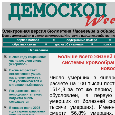
Электронная версия бюллетеня
Население и обще
Центр демографии и экологии человека Института народнохозяйственно
первая полоса
содержание номера
обратная связь
доска объявлений
поиск
Оглавление
Больше всего жизней 
В 2005 году сокращение
числа россиян вновь
системы кровообра
ускорилось
ново
Вновь возрастает
естественная убыль
Число умерших в январ
населения, вместе с
тем увеличивается и
расчете на 100 тысяч пос
миграционный прирост
1614,8 за тот же период 
Рождаемость после
обусловлен, в первую
непродолжительного
подъема вновь
умерших от болезней си
сокращается
тысячи умерших). Именн
В январе-июле 2005
года зарегистрировано
смерти 56,8% умерших,