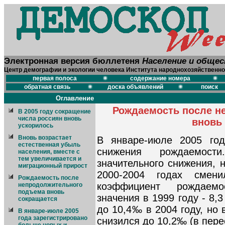
Электронная версия бюллетеня
Население и обще
Центр демографии и экологии человека Института народнохозяйственно
первая полоса
содержание номера
обратная связь
доска объявлений
поиск
Оглавление
Рождаемость после н
В 2005 году сокращение
числа россиян вновь
вновь
ускорилось
Вновь возрастает
В январе-июле 2005 год
естественная убыль
снижения рождаемос
населения, вместе с
тем увеличивается и
значительного снижения, 
миграционный прирост
2000-2004 годах смен
Рождаемость после
коэффициент рождаемо
непродолжительного
подъема вновь
значения в 1999 году - 8,
сокращается
до 10,4‰ в 2004 году, но
В январе-июле 2005
года зарегистрировано
снизился до 10,2‰ (в перес