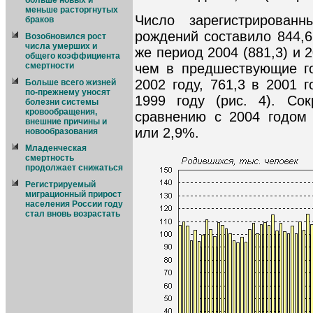
больше новых и
меньше расторгнутых
Число зарегистрирован
браков
рождений составило 844,6
Возобновился рост
числа умерших и
же период 2004 (881,3) и 2
общего коэффициента
чем в предшествующие го
смертности
2002 году, 761,3 в 2001 г
Больше всего жизней
по-прежнему уносят
1999 году (рис. 4). Со
болезни системы
кровообращения,
сравнению с 2004 годом 
внешние причины и
или 2,9%.
новообразования
Младенческая
смертность
продолжает снижаться
Регистрируемый
миграционный прирост
населения России году
стал вновь возрастать