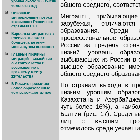
уровне около 100 тысяч
общего среднего, соответс
человек в год
Основные
Мигранты, прибывающие
миграционные потоки
связывают Россию со
зарубежья, отличаютс
странами СНГ
образования. Среди
Взрослых мигрантов в
профессиональное образ
Россию въезжает
больше, а детей –
России за пределы стра
меньше, чем выезжает
низкий уровень образ
Главные причины
выбывающих из России в с
миграций – семейные
обстоятельства и
высшее образование им
возвращение к
прежнему месту
общего среднего образова
жительства
По странам выхода в пр
В Россию приезжают
более образованные,
низким уровнем образо
чем выезжают из нее
Казахстана и Азербайдж
чуть более 16%), а наибо
Балтии (рис. 17). Среди 
лиц с высшим профе
отмечалось среди уехавших