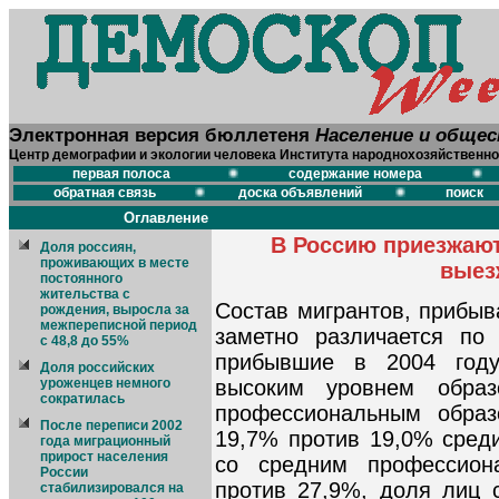
Электронная версия бюллетеня
Население и обще
Центр демографии и экологии человека Института народнохозяйственно
первая полоса
содержание номера
обратная связь
доска объявлений
поиск
Оглавление
В Россию приезжают
Доля россиян,
проживающих в месте
выез
постоянного
жительства с
Состав мигрантов, прибы
рождения, выросла за
межпереписной период
заметно различается по
с 48,8 до 55%
прибывшие в 2004 год
Доля российских
уроженцев немного
высоким уровнем обра
сократилась
профессиональным образ
После переписи 2002
19,7% против 19,0% сред
года миграционный
прирост населения
со средним профессион
России
против 27,9%, доля лиц 
стабилизировался на