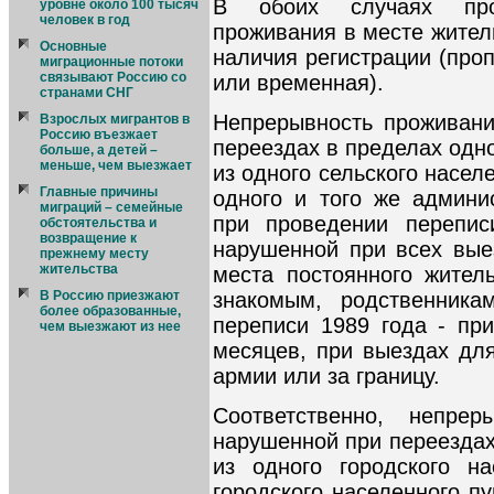
В обоих случаях прод
уровне около 100 тысяч
человек в год
проживания в месте жител
Основные
наличия регистрации (проп
миграционные потоки
связывают Россию со
или временная).
странами СНГ
Непрерывность проживани
Взрослых мигрантов в
Россию въезжает
переездах в пределах одно
больше, а детей –
меньше, чем выезжает
из одного сельского насел
Главные причины
одного и того же админис
миграций – семейные
при проведении перепис
обстоятельства и
возвращение к
нарушенной при всех вые
прежнему месту
жительства
места постоянного житель
знакомым, родственника
В Россию приезжают
более образованные,
переписи 1989 года - пр
чем выезжают из нее
месяцев, при выездах дл
армии или за границу.
Соответственно, непрер
нарушенной при переездах
из одного городского на
городского населенного пу