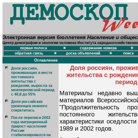
Электронная версия бюллетеня
Население и обще
Центр демографии и экологии человека Института народнохозяйственно
первая полоса
содержание номера
обратная связь
доска объявлений
поиск
Оглавление
Доля россиян, прожи
Доля россиян,
проживающих в месте
жительства с рождени
постоянного
период 
жительства с
рождения, выросла за
межпереписной период
Материалы недавно выш
с 48,8 до 55%
материалов Всероссийско
Доля российских
уроженцев немного
"Продолжительность п
сократилась
постоянного жительст
После переписи 2002
характеристики оседлости
года миграционный
прирост населения
1989 и 2002 годов.
России
стабилизировался на