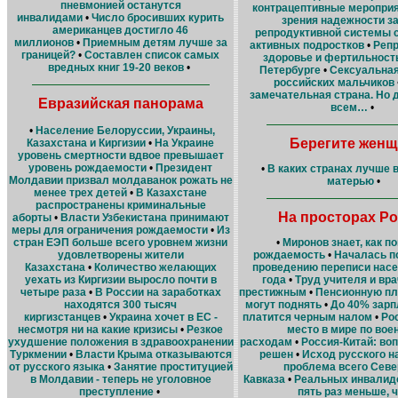
пневмонией останутся
контрацептивные мероприя
инвалидами
•
Число бросивших курить
зрения надежности з
американцев достигло 46
репродуктивной системы 
миллионов
•
Приемным детям лучше за
активных подростков
•
Репр
границей?
•
Составлен список самых
здоровье и фертильность
вредных книг 19-20 веков
•
Петербурге
•
Сексуальная
российских мальчиков
замечательная страна. Но д
Евразийская панорама
всем…
•
•
Население Белоруссии, Украины,
Берегите женщ
Казахстана и Киргизии
•
На Украине
уровень смертности вдвое превышает
уровень рождаемости
•
Президент
•
В каких странах лучше 
Молдавии призвал молдаванок рожать не
матерью
•
менее трех детей
•
В Казахстане
распространены криминальные
На просторах Р
аборты
•
Власти Узбекистана принимают
меры для ограничения рождаемости
•
Из
стран ЕЭП больше всего уровнем жизни
•
Миронов знает, как п
удовлетворены жители
рождаемость
•
Началась п
Казахстана
•
Количество желающих
проведению переписи насе
уехать из Киргизии выросло почти в
года
•
Труд учителя и вра
четыре раза
•
В России на заработках
престижным
•
Пенсионную пл
находятся 300 тысяч
могут поднять
•
До 40% зарп
киргизстанцев
•
Украина хочет в ЕС -
платится черным налом
•
Ро
несмотря ни на какие кризисы
•
Резкое
место в мире по во
ухудшение положения в здравоохранении
расходам
•
Россия-Китай: воп
Туркмении
•
Власти Крыма отказываются
решен
•
Исход русского н
от русского языка
•
Занятие проституцией
проблема всего Севе
в Молдавии - теперь не уголовное
Кавказа
•
Реальных инвалидо
преступление
•
пять раз меньше, 