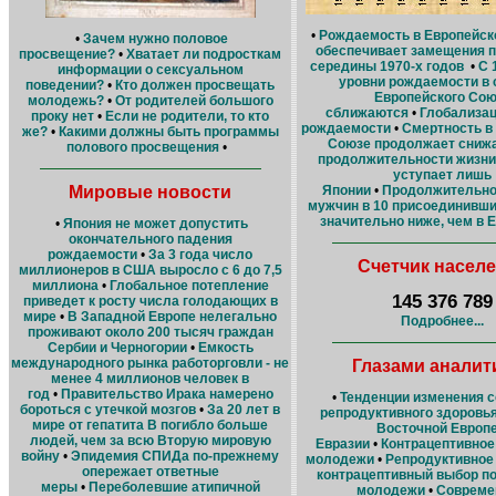
•
Рождаемость в Европейск
•
Зачем нужно половое
обеспечивает замещения п
просвещение?
•
Хватает ли подросткам
середины 1970-х годов
•
С 
информации о сексуальном
уровни рождаемости в 
поведении?
•
Кто должен просвещать
Европейского Сою
молодежь?
•
От родителей большого
сближаются
•
Глобализац
проку нет
•
Если не родители, то кто
рождаемости
•
Смертность в
же?
•
Какими должны быть программы
Союзе продолжает сниж
полового просвещения
•
продолжительности жизни
уступает лишь
Мировые новости
Японии
•
Продолжительно
мужчин в 10 присоединивши
значительно ниже, чем в 
•
Япония не может допустить
окончательного падения
рождаемости
•
За 3 года число
Счетчик насел
миллионеров в США выросло с 6 до 7,5
миллиона
•
Глобальное потепление
145 376 789
приведет к росту числа голодающих в
мире
•
В Западной Европе нелегально
Подробнее...
проживают около 200 тысяч граждан
Сербии и Черногории
•
Емкость
международного рынка работорговли - не
Глазами аналит
менее 4 миллионов человек в
год
•
Правительство Ирака намерено
•
Тенденции изменения 
бороться с утечкой мозгов
•
За 20 лет в
репродуктивного здоровь
мире от гепатита В погибло больше
Восточной Европе
людей, чем за всю Вторую мировую
Евразии
•
Контрацептивное
войну
•
Эпидемия СПИДа по-прежнему
молодежи
•
Репродуктивное
опережает ответные
контрацептивный выбор по
меры
•
Переболевшие атипичной
молодежи
•
Совреме