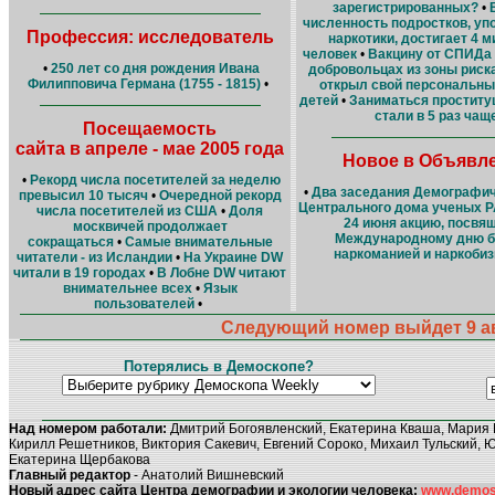
зарегистрированных?
•
численность подростков, у
Профессия: исследователь
наркотики, достигает 4 
человек
•
Вакцину от СПИДа
•
250 лет со дня рождения Ивана
добровольцах из зоны риск
Филипповича Германа (1755 - 1815)
•
открыл свой персональны
детей
•
Заниматься проститу
стали в 5 раз чащ
Посещаемость
сайта в апреле - мае 2005 года
Новое в Объявл
•
Рекорд числа посетителей за неделю
•
Два заседания Демографич
превысил 10 тысяч
•
Очередной рекорд
Центрального дома ученых 
числа посетителей из США
•
Доля
24 июня акцию, посвя
москвичей продолжает
Международному дню б
сокращаться
•
Самые внимательные
наркоманией и наркобиз
читатели - из Исландии
•
На Украине DW
читали в 19 городах
•
В Лобне DW читают
внимательнее всех
•
Язык
пользователей
•
Следующий номер выйдет 9 ав
Потерялись в Демоскопе?
Над номером работали:
Дмитрий Богоявленский, Екатерина Кваша, Мария 
Кирилл Решетников, Виктория Сакевич, Евгений Сороко, Михаил Тульский, 
Екатерина Щербакова
Главный редактор
- Анатолий Вишневский
Новый адрес сайта Центра демографии и экологии человека:
www.demosc