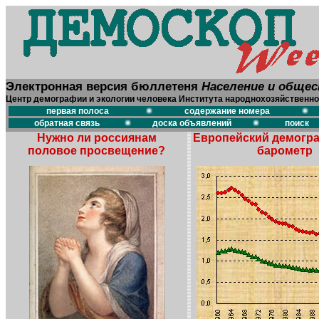
Электронная версия бюллетеня
Население и обще
Центр демографии и экологии человека Института народнохозяйственно
первая полоса
содержание номера
обратная связь
доска объявлений
поиск
Нужно ли россиянам
Европейский демогр
половое просвещение?
барометр