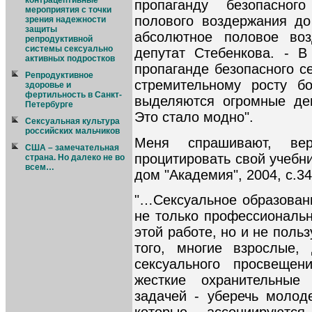
контрацептивные
пропаганду безопасног
мероприятия с точки
полового воздержания до
зрения надежности
защиты
абсолютное половое воз
репродуктивной
системы сексуально
депутат Стебенкова. - 
активных подростков
пропаганде безопасного с
Репродуктивное
стремительному росту б
здоровье и
фертильность в Санкт-
выделяются огромные ден
Петербурге
Это стало модно".
Сексуальная культура
российских мальчиков
Меня спрашивают, ве
США – замечательная
процитировать свой учебни
страна. Но далеко не во
всем…
дом "Академия", 2004, с.34
"…Cексуальное образовани
не только профессиональн
этой работе, но и не пол
того, многие взрослые,
сексуального просвеще
жесткие охранительные
задачей - уберечь молоде
которые ассоциируют