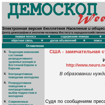
Электронная версия бюллетеня
Население и обще
Центр демографии и экологии человека Института народнохозяйственно
первая полоса
содержание номера
обратная связь
доска объявлений
поиск
Оглавление
США - замечательная с
Тенденции изменения
состояния
репродуктивного
здоровья женщин в
http://www.neuro.n
Восточной Европе и
Евразии
В образовании нуж
Контрацептивное
поведение молодежи
Репродуктивное
поведение и
контрацептивный
выбор подростков и
молодежи
Судя по сообщениям прес
Современные