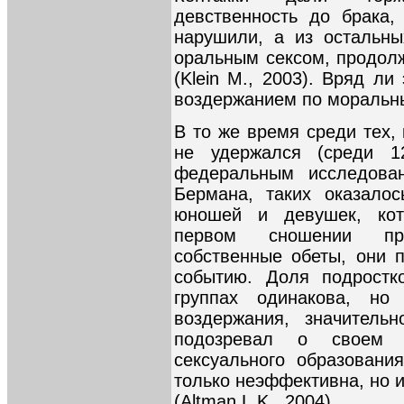
девственность до брака,
нарушили, а из остальн
оральным сексом, продолж
(Klein M., 2003). Вряд л
воздержанием по моральн
В то же время среди тех,
не удержался (среди 1
федеральным исследова
Бермана, таких оказало
юношей и девушек, кот
первом сношении пре
собственные обеты, они п
событию. Доля подростк
группах одинакова, но
воздержания, значитель
подозревал о своем 
сексуального образовани
только неэффективна, но 
(Altman L.K., 2004).