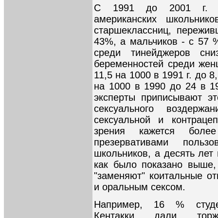
С 1991 до 2001 г. во
американских школьнико
старшеклассниц, пережив
43%, а мальчиков - с 57 
среди тинейджеров сн
беременностей среди женщ
11,5 на 1000 в 1991 г. до 8,
на 1000 в 1990 до 24 в 19
эксперты приписывают эт
сексуального воздерж
сексуальной и контрацеп
зрения кажется боле
презервативами польз
школьников, а десять лет 
как было показано выше,
"заменяют" коитальные о
и оральным сексом.
Например, 16 % студе
Кентакки дали торж