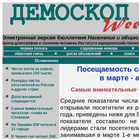
Электронная версия бюллетеня
Население и обще
Центр демографии и экологии человека Института народнохозяйственно
первая полоса
содержание номера
обратная связь
доска объявлений
поиск
Оглавление
Посещаемость с
Число хитов за апрель
превысило 100 тысяч
в марте - 
Рекорды числа
посетителей из России
Самые внимательные ч
и других стран
Доля москвичей
Средние показатели числа
сокращается
открывали посетители из 
Самые внимательные
читатели - снова из
года, приведены ниже для 5
Словакии
показателя составило н
На Украине DW читали в
лидерами стали посетител
21 городе
занимавшая в марте 1-е ме
В Черкесске читают DW