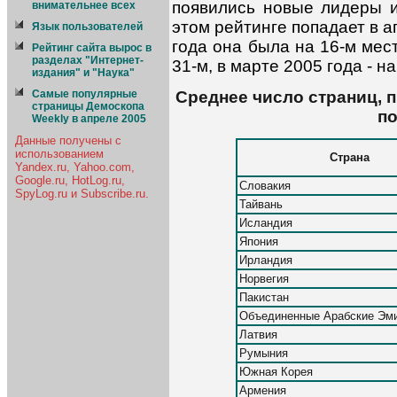
появились новые лидеры и
внимательнее всех
этом рейтинге попадает в а
Язык пользователей
года она была на 16-м месте
Рейтинг сайта вырос в
разделах "Интернет-
31-м, в марте 2005 года - на
издания" и "Наука"
Среднее число страниц, 
Самые популярные
страницы Демоскопа
по
Weekly в апреле 2005
Данные получены с
использованием
Страна
Yandex.ru, Yahoo.com,
Google.ru, HotLog.ru,
Словакия
SpyLog.ru и Subscribe.ru.
Тайвань
Исландия
Япония
Ирландия
Норвегия
Пакистан
Объединенные Арабские Эм
Латвия
Румыния
Южная Корея
Армения