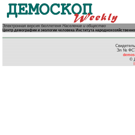
Электронная версия бюллетеня
Население и общество
Центр демографии и экологии человека Института народнохозяйственно
Свидетель
Эл № ФС77
demos
© 