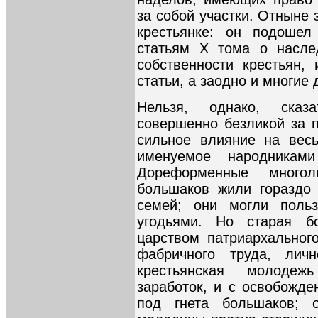
за собой участки. Отныне
крестьянке: он подоше
статьям Х тома о насле
собственности крестьян,
статьи, а заодно и многие 
Нельзя, однако, сказ
совершенно безликой за п
сильное влияние на вес
именуемое народникам
Дореформенные много
большаков жили гораздо
семей; они могли поль
угодьями. Но старая 
царством патриархальног
фабричного труда, лич
крестьянская молодеж
заработок, и с освобожде
под гнета большаков; о