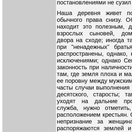
постановлениями не сузил
Наша деревня живет п
обычного права снизу. О
находит это полезным, 
взрослых сыновей, домо
двора на сходе; иногда т
при "ненадежных" брать
распространены, однако, 
исключениями; однако Се
законность при наличност
там, где земля плоха и м
ее поровну между мужским
часты случаи выполнения
десятского, старосты; 
уходят на дальние пр
служба, нужно отметить
расположением крестьян. 
непризнание за женщин
распоряжаются землей и