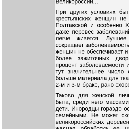
Великороссии...
При других условиях быт
крестьянских женщин не
Полтавской и особенно Х
даже перевес заболевани
легче живется. Лучшее
сокращает заболеваемость
женщин не обеспечивает и 
более зажиточных дво
процент заболеваемости и
тут значительнее число 
больше материала для тка
2-м и 3-м браке, рано схо
Таково для женской лич
быта; среди него массам
дети. Инородцы гораздо о
семейными. Не может ск
великороссийских дереве
жадная обработка ее 