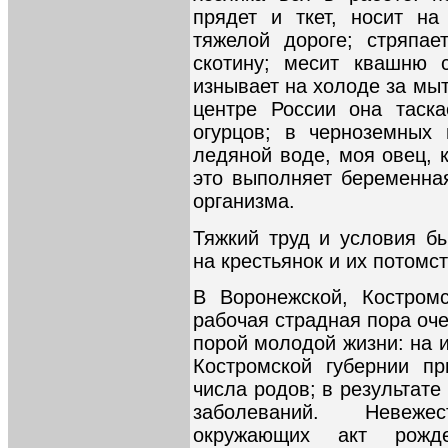
прядет и ткет, носит на
тяжелой дороге; стряпае
скотину; месит квашню 
изнывает на холоде за мыт
центре России она таск
огурцов; в черноземных 
ледяной воде, моя овец, 
это выполняет беременная
организма.
Тяжкий труд и условия б
на крестьянок и их потомст
В Воронежской, Костромс
рабочая страдная пора оче
порой молодой жизни: на и
Костромской губернии пр
числа родов; в результат
заболеваний. Невеже
окружающих акт рожд