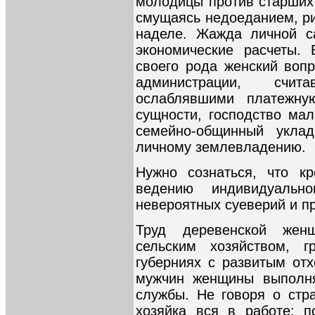
молодицы против старших 
смущаясь недоеданием, р
наделе. Жажда личной с
экономические расчеты.
своего рода женский воп
администрации, счи
ослаблявшими платежную
сущности, господство ма
семейно-общинный укла
личному землевладению.
Нужно сознаться, что кр
ведению индивидуальн
невероятных суеверий и п
Труд деревенской жен
сельским хозяйством,
губерниях с развитым от
мужчин женщины выполня
службы. Не говоря о стр
хозяйка вся в работе: 