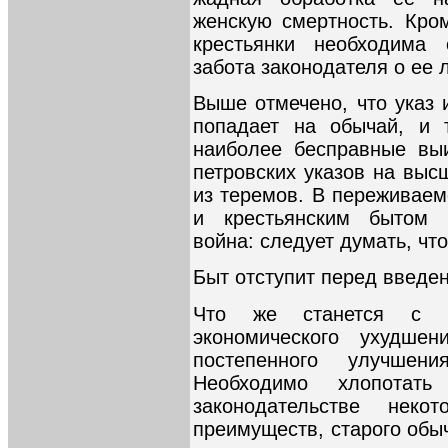
женскую смертность. Кро
крестьянки необходима
забота законодателя о ее 
Выше отмечено, что указ 
попадает на обычай, и т
наиболее бесправные выи
петровских указов на выс
из теремов. В переживаем
и крестьянским бытом р
война: следует думать, чт
Быт отступит перед введе
Что же станется с к
экономического ухудше
постепенного улучшен
Необходимо хлопотат
законодательстве нек
преимуществ, старого обы