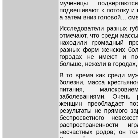
мученицы подвергают
подвешивают к потолку и 
а затем вниз головой... с
Исследователи разных губ
отмечают, что среди масс
находили громадный про
разных форм женских боле
городах не имеют и по
больше, нежели в городах,
В то время как среди му
болезни, масса крестьяно
питания, малокрови
заболеваниями. Очень 
женщин преобладает поз
результаты не прямого за
беспросветного невеж
распространенности и
несчастных родов; он то