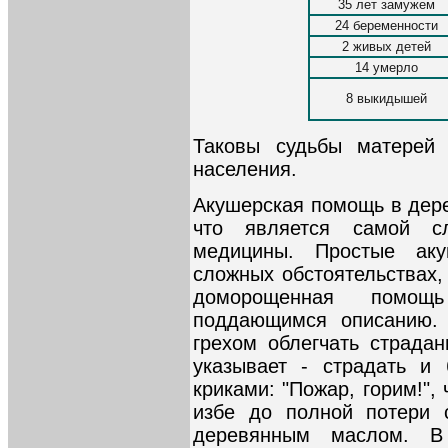
35 лет замужем
24 беременности
2 живых детей
14 умерло
8 выкидышей
Таковы судьбы матерей 
населения.
Акушерская помощь в дере
что является самой с
медицины. Простые ак
сложных обстоятельствах,
доморощенная помощ
поддающимся описанию. 
грехом облегчать страда
указывает - страдать и 
криками: "Пожар, горим!",
избе до полной потери 
деревянным маслом. В