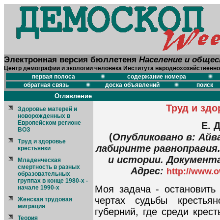
Электронная версия бюллетеня
Население и обще
Центр демографии и экологии человека Института народнохозяйственно
первая полоса
содержание номера
обратная связь
доска объявлений
поиск
Оглавление
Труд и здо
Здоровье матерей и
новорожденных в
Европейском регионе
Е. 
ВОЗ
(
Опубликовано в: Айв
Труд и здоровье
лабиринте равноправия
крестьянки
и истории. Документа
Младенческая
смертность в разных
Адрес:
http://www.o
образовательных
группах в конце 1980-х -
Моя задача - остановит
начале 1990-х
чертах судьбы крестьян
Женская трудовая
миграция
губерний, где среди крес
Теория