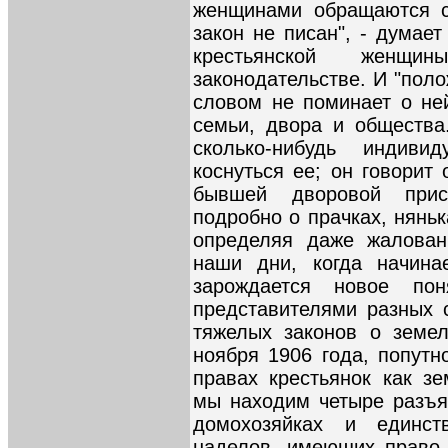
женщинами обращаются су
закон не писан", - думает
крестьянской женщ
законодательстве. И "поло
словом не поминает о ней
семьи, двора и общества
сколько-нибудь индиви
коснуться ее; он говорит
бывшей дворовой прис
подробно о прачках, нянь
определяя даже жалован
наши дни, когда начина
зарождается новое по
представителями разных 
тяжелых законов о земел
ноября 1906 года, попутн
правах крестьянок как з
мы находим четыре разъя
домохозяйках и единст
наделов, имеющих право 